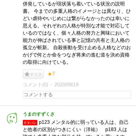
併発しているが現状落ち着いている状況の説明
書。 今までの多重人格のイメージとは異なり、ひ
どい虐待やいじめには繋がらなかったのは幸いに
思える。それぞれの人格が特別な才能で対応して
いるのではなく、個々人格の努力と興味において
能力が伸ばされている事と記憶の共有と主人格の
孤立が斬新。 自殺衝動を受け止める人格などのお
かげで何とか命をつなぎ将来の進む道を決め資格
の取得に向けている。
★7
ナイス
コメント(0)
2020/09/19
うまのすずくさ
p123 メンタル的に弱っている人は、自己
ネタバレ
と他者の区別がつきにくい（洋祐） p183 人は