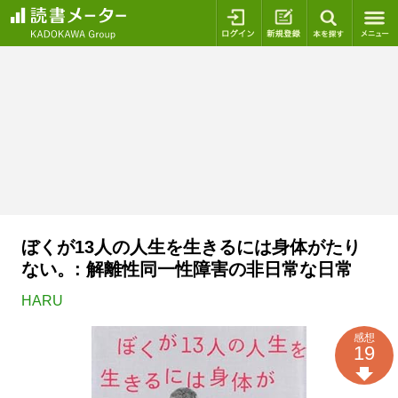
ログイン
新規登録
本を探
ぼくが13人の人生を生きるには身体がたり
ない。: 解離性同一性障害の非日常な日常
HARU
感想
19