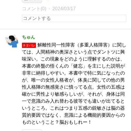
コメント(0)
2024/03/17
ちゅん
解離性同一性障害（多重人格障害）に関し
ネタバレ
ては、人間精神の奥深さという点でダントツに興
味深い。この現象をどのように理解するのかは、
本書の終盤の悟くんの「健忘」を主にした説明が
非常に納得しやすい。本書中で特に気になったの
が、唯一の女性人格者が、体臭に関しての他の男
性人格陣の無感覚さに憤ってる点。女性の五感は
確かに男性より敏感らしいが、それが、身体は同
一で意識のみ入れ替わる彼等でも違いが出てると
いうところ。これはつまり五感の鋭敏さは脳の器
質的要因ではなく、意識による機能的要因からの
ものということ？脳おもしれー！