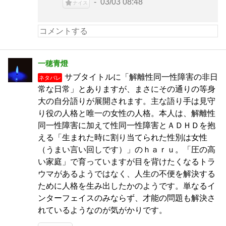
03/03 08:48
ナイス
一穂青燈
サブタイトルに「解離性同一性障害の非日
ネタバレ
常な日常」とありますが、まさにその通りの等身
大の自分語りが展開されます。主な語り手は見守
り役の人格と唯一の女性の人格。本人は、解離性
同一性障害に加えて性同一性障害とＡＤＨＤを抱
える「生まれた時に割り当てられた性別は女性
（うまい言い回しです）」のｈａｒｕ。「圧の高
い家庭」で育っていますが目を背けたくなるトラ
ウマがあるようではなく、人生の不便を解決する
ために人格を生み出したかのようです。単なるイ
ンターフェイスのみならず、才能の問題も解決さ
れているようなのが気がかりです。