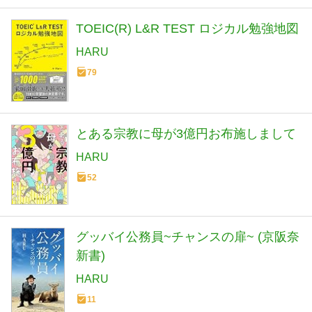
TOEIC(R) L&R TEST ロジカル勉強地図
HARU
79
とある宗教に母が3億円お布施しまして
HARU
52
グッバイ公務員~チャンスの扉~ (京阪奈
新書)
HARU
11