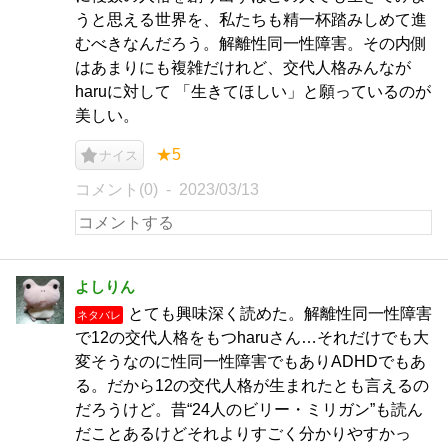
うと思える世界を、私たちも精一杯踏みしめて進
むべきなんだろう。解離性同一性障害。その内側
はあまりにも複雑だけれど、交代人格みんなが
haruに対して 「生きてほしい」と願っているのが
美しい。
★5
ナイス
コメント(0)
2023/03/13
よしりん
とても興味深く読めた。解離性同一性障害
ネタバレ
で12の交代人格をもつharuさん…それだけでも大
変そうなのに性同一性障害でもありADHDでもあ
る。だから12の交代人格が生まれたとも言えるの
だろうけど。昔“24人のビリー・ミリガン”も読ん
だことあるけどそれよりすごく分かりやすかっ