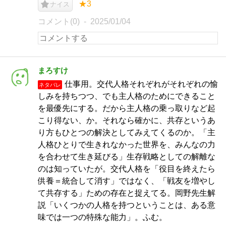
★3
ナイス
コメント(0)
2025/01/04
まろすけ
仕事用。交代人格それぞれがそれぞれの愉
ネタバレ
しみを持ちつつ、でも主人格のためにできること
を最優先にする。だから主人格の乗っ取りなど起
こり得ない、か。それなら確かに、共存というあ
り方もひとつの解決としてみえてくるのか。「主
人格ひとりで生きれなかった世界を、みんなの力
を合わせて生き延びる」生存戦略としての解離な
のは知っていたが。交代人格を「役目を終えたら
供養＝統合して消す」ではなく、「戦友を増やし
て共存する」ための存在と捉えてる。岡野先生解
説「いくつかの人格を持つということは、ある意
味では一つの特殊な能力」。ふむ。