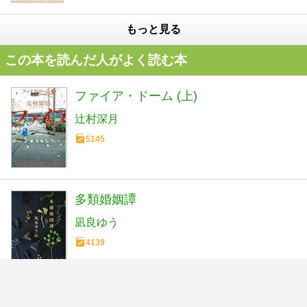
もっと見る
この本を読んだ人がよく読む本
ファイア・ドーム (上)
辻村深月
5145
多類婚姻譚
凪良ゆう
4139
ファイア・ドーム (下)