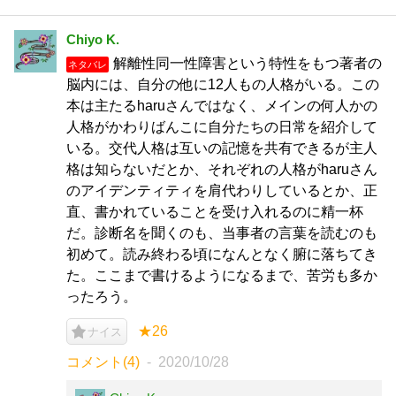
Chiyo K.
解離性同一性障害という特性をもつ著者の
ネタバレ
脳内には、自分の他に12人もの人格がいる。この
本は主たるharuさんではなく、メインの何人かの
人格がかわりばんこに自分たちの日常を紹介して
いる。交代人格は互いの記憶を共有できるが主人
格は知らないだとか、それぞれの人格がharuさん
のアイデンティティを肩代わりしているとか、正
直、書かれていることを受け入れるのに精一杯
だ。診断名を聞くのも、当事者の言葉を読むのも
初めて。読み終わる頃になんとなく腑に落ちてき
た。ここまで書けるようになるまで、苦労も多か
ったろう。
★26
ナイス
コメント(4)
2020/10/28