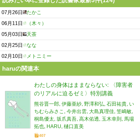
読みたい本に登録した読書家最新5件(124)
07月26日
たかこ
06月11日
（木々）
05月03日
天茶
02月25日
なな
02月10日
メトニミー
haruの関連本
わたしの身体はままならない: 〈障害者
のリアルに迫るゼミ〉特別講義
熊谷晋一郎
伊藤亜紗
野澤和弘
石田祐貴
い
ちむらみさこ
今井出雲
大島真理佳
笠嶋敏
桐島優太
坂爪真吾
高木佑透
玉木幸則
馬場
拓也
HARU
樋口直美
407