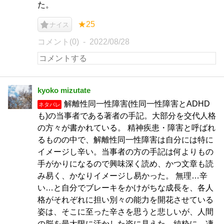
た。
★25
ナイス
コメント(0)
2022/08/28
kyoko mizutate
解離性同一性障害(性同一性障害とADHD
ネタバレ
も)の当事者である著者の手記。大部分を交代人格
の方々が書かれている。 精神疾患・障害と呼ばれ
るものの中で、解離性同一性障害は自分には特に
イメージし辛い。当事者の方の手記は何よりもの
手がかりになるので興味深く読め、かつ文章も読
み易く、かなりイメージし易かった。 無理…辛
い…と自分でブレーキをかけがちな成長を、各人
格がそれぞれに担い別々の能力を開花させている
姿は、そこに至った辛さを思うと悲しいが、人間
の脳を最大限に活かした姿に見えた。純粋に、凄