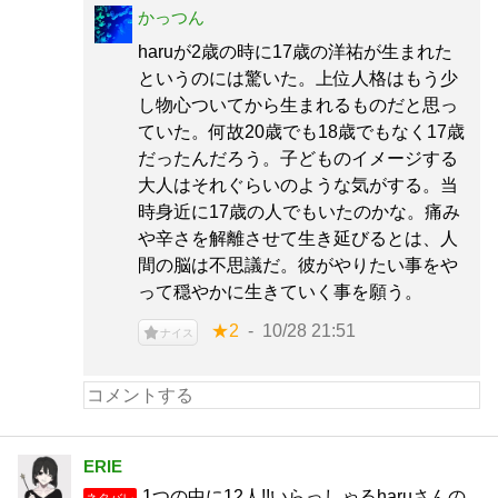
かっつん
haruが2歳の時に17歳の洋祐が生まれた
というのには驚いた。上位人格はもう少
し物心ついてから生まれるものだと思っ
ていた。何故20歳でも18歳でもなく17歳
だったんだろう。子どものイメージする
大人はそれぐらいのような気がする。当
時身近に17歳の人でもいたのかな。痛み
や辛さを解離させて生き延びるとは、人
間の脳は不思議だ。彼がやりたい事をや
って穏やかに生きていく事を願う。
★2
10/28 21:51
ナイス
ERIE
1つの中に12人!!いらっしゃるharuさんの
ネタバレ