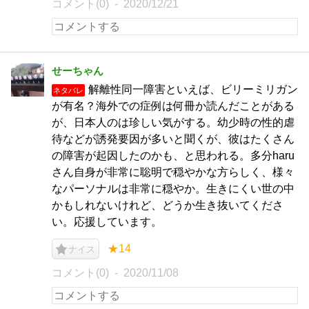
コメント(0)
2020/12/21
せーちゃん
解離性同一障害といえば、ビリーミリガン
ネタバレ
が有名？海外での症例は何冊か読んだことがある
が、日本人のは珍しい気がする。幼少時の性的虐
待などが誘発要因が多いと聞くが、彼はたくさん
の障害が起因したのかも、と思われる。多分haru
さん自身が非常に聡明で穏やかな方らしく、様々
なパーソナルは非常に穏やか。生きにくい世の中
かもしれないけれど、どうか生き抜いてくださ
い。応援しています。
★14
ナイス
コメント(0)
2020/11/08