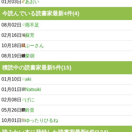
01月03日
あおい
今読んでいる読書家最新4件(4)
08月02日
雨不足
02月16日
蘇芳
10月18日
ぷーさん
08月19日
柴胡
積読中の読書家最新5件(15)
01月10日
aki
01月01日
Natsuki
02月08日
げに
05月26日
鈴音
10月01日
ゆったりひるね