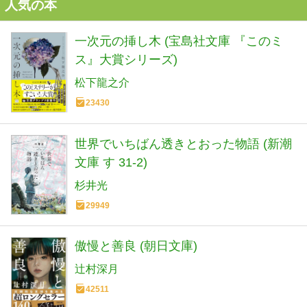
人気の本
一次元の挿し木 (宝島社文庫 『このミ
ス』大賞シリーズ)
松下龍之介
23430
世界でいちばん透きとおった物語 (新潮
文庫 す 31-2)
杉井光
29949
傲慢と善良 (朝日文庫)
辻村深月
42511