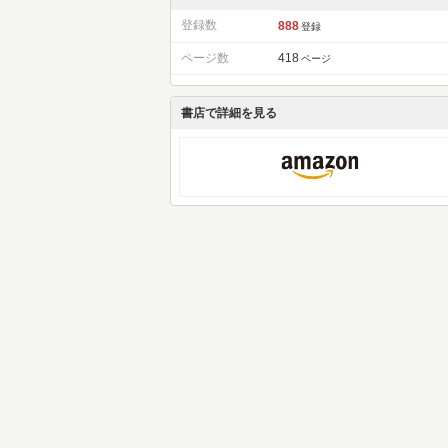
登録数
888
登録
ページ数
418
ページ
書店で詳細を見る