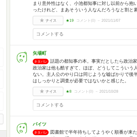
まり意外性はなく、小池都知事に対し以前から抱
ったけれど、まあそういう人なんだろうなと割と
ナイス
★19
コメント(
0
)
2021/11/07
矢場町
話題の都知事の本。事実だとしたら政治
ネタバレ
政治家は他も酷すぎて、ほぼ、どうしてこういう
ない。主人公のやり口は同じような嘘ばかりで後
はしっかりと調査が必要ではないかと感じた。
ナイス
★8
コメント(
0
)
2021/10/28
バイツ
図書館で半年待ちしてようやく順番が来た
ネタバレ