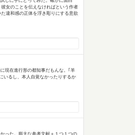
、試しに手にとってみた。確かに面白
く彼女のことを伝えなければという作者
いた違和感の正体を浮き彫りにする意欲
に現在進行形の都知事だもんな。｢羊
にいるし、本人自覚なかったりするか
良かった。膨大な参考文献＋１つ１つの