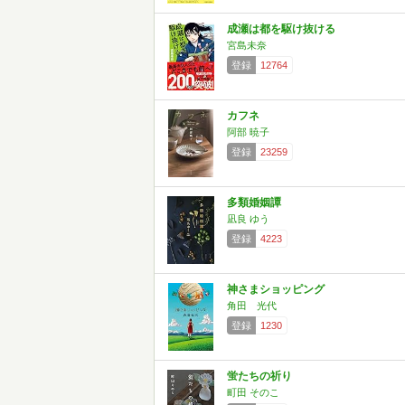
成瀬は都を駆け抜ける
宮島未奈
登録
12764
カフネ
阿部 暁子
登録
23259
多類婚姻譚
凪良 ゆう
登録
4223
神さまショッピング
角田 光代
登録
1230
蛍たちの祈り
町田 そのこ