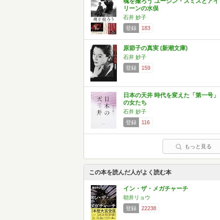
魂を撮ろう ユージン・スミスとアイ
リーンの水俣
石井 妙子
登録
183
原節子の真実 (新潮文庫)
石井 妙子
登録
159
日本の天井 時代を変えた「第一号」
の女たち
石井 妙子
登録
116
もっと見る
この本を読んだ人がよく読む本
イン・ザ・メガチャーチ
朝井リョウ
登録
22238