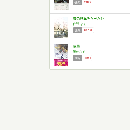
登録
4960
君の膵臓をたべたい
住野 よる
登録
48731
暁星
湊かなえ
登録
9080