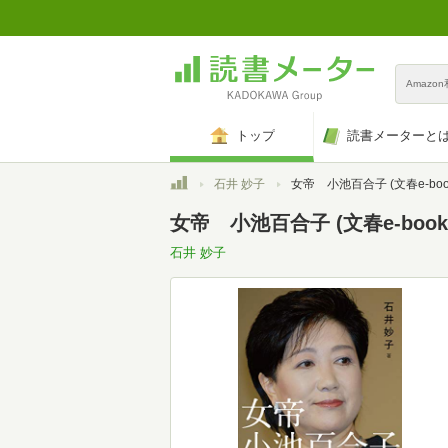
Amazo
トップ
読書メーターと
トップ
石井 妙子
女帝 小池百合子 (文春e-boo
女帝 小池百合子 (文春e-book)(
石井 妙子