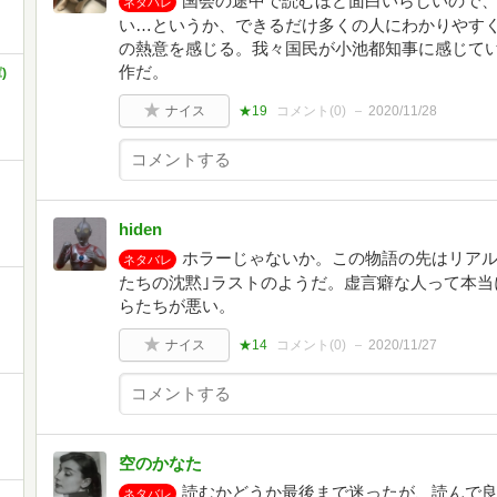
国会の途中で読むほど面白いらしいので
ネタバレ
い…というか、できるだけ多くの人にわかりやす
の熱意を感じる。我々国民が小池都知事に感じて
作だ。
)
ナイス
★19
コメント(
0
)
2020/11/28
hiden
ホラーじゃないか。この物語の先はリアル
ネタバレ
たちの沈黙｣ラストのようだ。虚言癖な人って本当
らたちが悪い。
ナイス
★14
コメント(
0
)
2020/11/27
空のかなた
読むかどうか最後まで迷ったが、読んで
ネタバレ