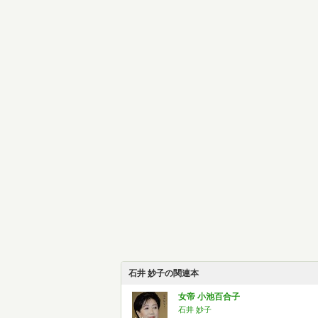
石井 妙子の関連本
女帝 小池百合子
石井 妙子