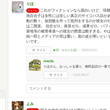
りほ
これがフィクションなら面白いけど、現都
ネタバレ
池百合子は女性には珍しい真正のサイコパス説が
動の数々。仮想敵を作って批判をするのが彼女の
は二階派。 信念ゼロ、政策ゼロ、成果ゼロ。パフ
築地等の被害者達への彼女の態度は酷すぎる。やは
純一郎とメディアの罪は重い。面の皮が厚いとい
いです。
ナイス
★21
コメント(
1
)
2020/12/14
mazda
りほさん、おっしゃる通り、都民必読の一冊
ナイス
11/15 06:47
よみ