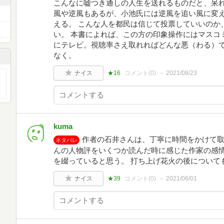
こんなに嘘つき通しの人生を送れるものだと、呆
風や逆風もあるが、小池氏には逆風を追い風に変
える。 こんな人を都民は信じて投票していいのか
い。 本書によれば、この方の印象操作にはマスコ
にテレビ。視聴率さえ取れればどんな悪（わる）
なく。
ナイス
★16
コメント(
0
)
2021/08/23
kuma
作者の石井さんは、丁寧に時間をかけて
ネタバレ
んの人物評をいくつか読んだ時に感じた作家の感
を綴っていると思う。 打ち上げ花火の後について
ナイス
★39
コメント(
0
)
2021/06/01