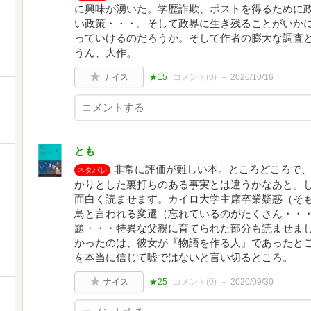
に興味が湧いた。学歴詐欺、ポストを得るために
い政策・・・。そして政界に生き残ることがいか
っていけるのだろうか。そして作者の膨大な調査
うん、大作。
ナイス
★15
コメント(
0
)
2020/10/16
とも
非常に評価が難しい本。ところどころで
ネタバレ
かりとした裏打ちのある事実とは違うかなあと。
面白く読ませます。カイロ大学主席卒業疑惑（そ
鳥と言われる変遷（忘れているのがたくさん・・
題・・・特異な父親に育てられた部分も読ませま
かったのは、彼女が『物語を作る人』であったと
を本当に信じて嘘ではないと言い切るところ。
ナイス
★25
コメント(
0
)
2020/09/30