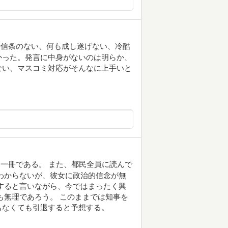
治信条のない、何も成し遂げない、冷酷
かった。発言に中身がないのは明らか、
ない、マスコミ対応がそんなに上手いと
一冊である。 また、都民全員に読んで
わからないが、彼女に政治的信念が無
すると言いながら、今ではまったく興
も無理であろう。 このままでは知事を
もなくても引退すると予想する。