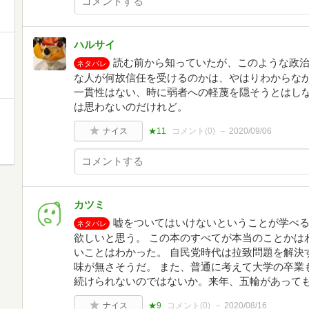
ハルサイ
読む前から知っていたが、このような政
ネタバレ
な人が何故信任を受けるのかは、やはりわからな
一貫性はない、時に弱者への軽蔑を隠そうとはし
は思わないのだけれど。
ナイス
★11
コメント(
0
)
2020/09/06
カツミ
嘘をついてはいけないということが学べる
ネタバレ
欲しいと思う。 この本のすべてが本当のことかは
いことはわかった。 自民党時代は拉致問題を解決
味が無さそうだ。 また、普通に考えて大学の卒業
続けられないのではないか。来年、五輪があって
ナイス
★9
コメント(
0
)
2020/08/16