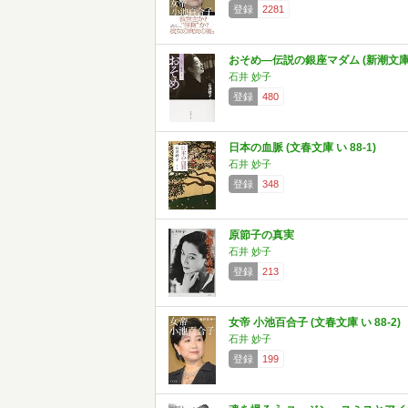
登録
2281
おそめ―伝説の銀座マダム (新潮文庫
石井 妙子
登録
480
日本の血脈 (文春文庫 い 88-1)
石井 妙子
登録
348
原節子の真実
石井 妙子
登録
213
女帝 小池百合子 (文春文庫 い 88-2)
石井 妙子
登録
199