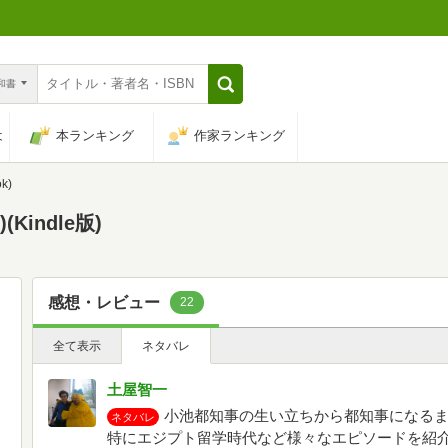
n和書
は
本ランキング
作家ランキング
k)
Kindle版)
感想・レビュー
22
全て表示
ネタバレ
土屋智一
小池都知事の生い立ちから都知事になる
ネタバレ
特にエジプト留学時代など様々なエピソードを紹