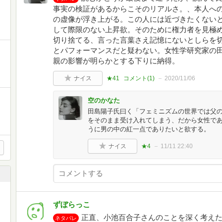
事実の検証があるからこそのリアルさ。、本人へ
の虚像が浮き上がる。この人には近づきたくない
して際限のない上昇欲。そのために権力者を見極
切り捨てる、言った言葉さえ記憶にないとしらを
とパフォーマンスだと疑わない。女性学研究家の
親の影響が明らかとする下りに納得。
ナイス
★41
コメント(
1
)
2020/11/06
空のかなた
田島陽子氏曰く「フェミニズムの世界では父
をそのまま受け入れてしまう、だから女性で
うに男の中の紅一点でありたいと欲する。
ナイス
★4
11/11 22:40
ずぼらっこ
正直、小池百合子さんのことを深く考え
ネタバレ