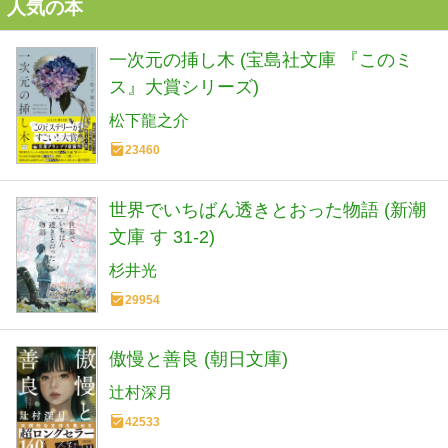
人気の本
一次元の挿し木 (宝島社文庫 『このミ
ス』大賞シリーズ)
松下龍之介
23460
世界でいちばん透きとおった物語 (新潮
文庫 す 31-2)
杉井光
29954
傲慢と善良 (朝日文庫)
辻村深月
42533