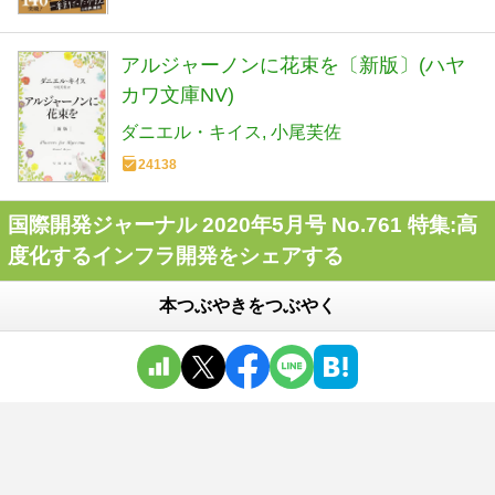
アルジャーノンに花束を〔新版〕(ハヤ
カワ文庫NV)
ダニエル・キイス
小尾芙佐
24138
国際開発ジャーナル 2020年5月号 No.761 特集:高
度化するインフラ開発をシェアする
本つぶやきをつぶやく