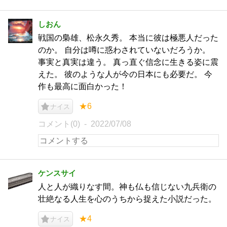
しおん
戦国の梟雄、松永久秀。 本当に彼は極悪人だった
のか。 自分は噂に惑わされていないだろうか。
事実と真実は違う。 真っ直ぐ信念に生きる姿に震
えた。 彼のような人が今の日本にも必要だ。 今
作も最高に面白かった！
★6
ナイス
コメント(0)
2022/07/08
ケンスサイ
人と人が織りなす間。神も仏も信じない九兵衛の
壮絶なる人生を心のうちから捉えた小説だった。
★4
ナイス