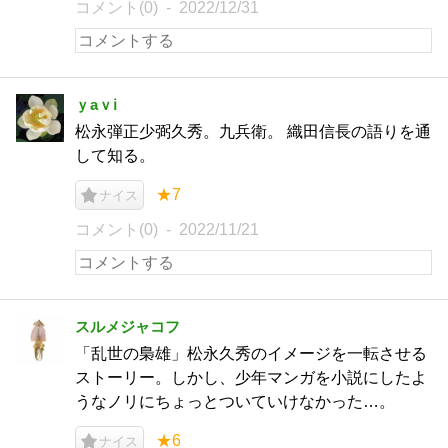
コメント(0)
2022/12/31
ｙaｖℹ︎
松永弾正少弼久秀。九兵衛。 織田信長の語りを通
して知る。
★7
ナイス
コメント(0)
2022/11/21
スルメジャコフ
「乱世の梟雄」松永久秀のイメージを一転させる
ストーリー。しかし、少年マンガを小説にしたよ
うなノリにちょっとついていけなかった…。
★6
ナイス