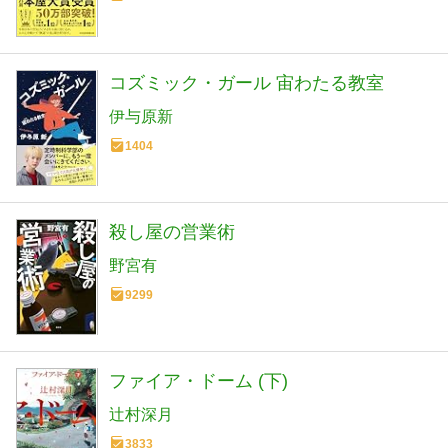
コズミック・ガール 宙わたる教室
伊与原新
1404
殺し屋の営業術
野宮有
9299
ファイア・ドーム (下)
辻村深月
3833