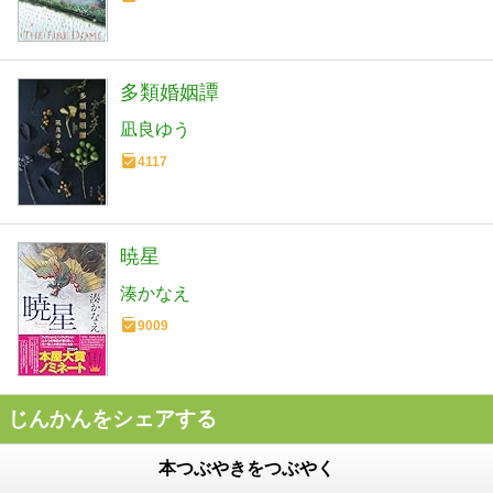
多類婚姻譚
凪良ゆう
4117
暁星
湊かなえ
9009
じんかんをシェアする
本つぶやきをつぶやく