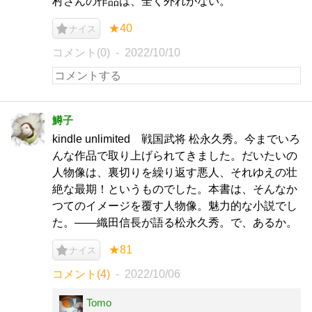
村さんの作品は、全く外れがない。
★40
ナイス
コメント(0)
2022/10/10
鱒子
kindle unlimited 戦国武将 松永久秀。今までいろ
んな作品で取り上げられてきました。だいたいの
人物像は、裏切りを繰り返す悪人、それゆえの壮
絶な最期！というものでした。本書は、そんなか
つてのイメージを覆す人物像。魅力的な小説でし
た。——織田信長が語る松永久秀。で、あるか。
★81
ナイス
コメント(4)
2022/10/06
Tomo