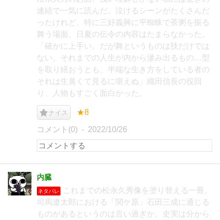
連続で一気に読んだ。泣けるシーンがたくさんだ
ったけれど、特に三好義興に平蜘蛛で茶粥を振る
舞う場面、日夏の伝令の内容はたまらなかった。
「確かに上手い。だが舞というものは技だけでは
ない。それまでの人生が内から滲み出るもの…型
を取り繕おうとも、半端な生き方をしている者の
それは生臭くて見るに堪えぬ」織田信長の役回
り、人物もすごく面白かった。
★8
ナイス
コメント(0)
2022/10/26
内臓
これまでの松永久秀像を塗り替える一冊。
ネタバレ
司馬遼太郎における「関ケ原」石田三成に通じる
ものがあるというのは言い過ぎか。史実は分から