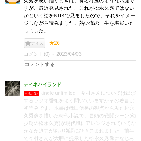
久秀を思い描くときは、有名な鬼のようなお顔で
すが、最近発見された、これが松永久秀ではない
かという絵をNHKで見ましたので、それをイメー
ジしながら読みました。熱い漢の一生を堪能いた
しました。
★26
ナイス
コメント(0)
2023/04/03
テイネハイランド
kindle unlimited。今村さんについては出演
ネタバレ
するラジオ番組をよく聞いていますがその著書は
初読みです。本書は織田信長の視点からみた松永
久秀像を描いた時代小説で、冒頭の戦闘シーン(幼
少期の松永久秀)が現代風にアレンジされていてな
かなか迫力があり物語にひきこまれました。前半
で今村さんが大胆に提示した松永久秀像になじみ