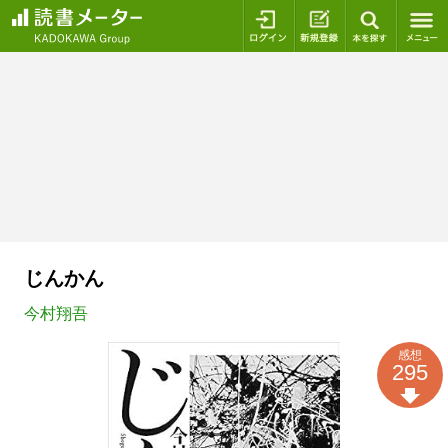
ログイン
新規登録
本を探
じんかん
今村翔吾
感想
295