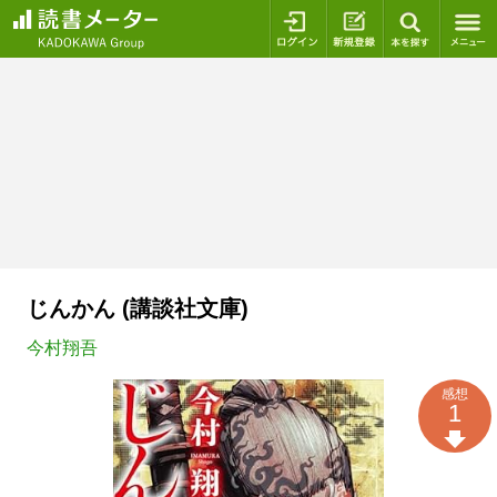
ログイン
新規登録
本を探
じんかん (講談社文庫)
今村翔吾
感想
1