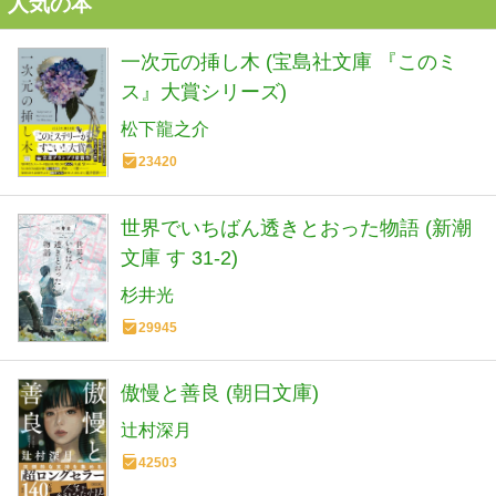
人気の本
一次元の挿し木 (宝島社文庫 『このミ
ス』大賞シリーズ)
松下龍之介
23420
世界でいちばん透きとおった物語 (新潮
文庫 す 31-2)
杉井光
29945
傲慢と善良 (朝日文庫)
辻村深月
42503