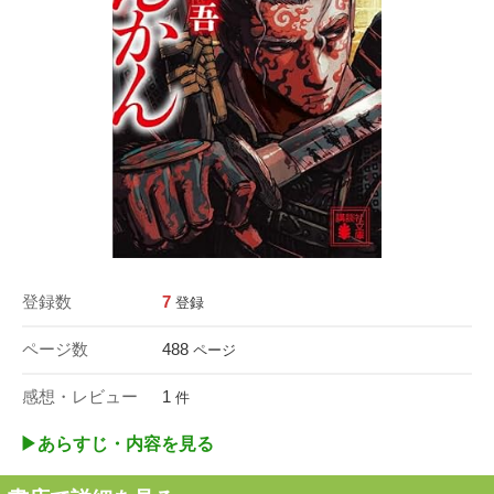
登録数
7
登録
ページ数
488
ページ
感想・レビュー
1
件
▶︎あらすじ・内容を見る