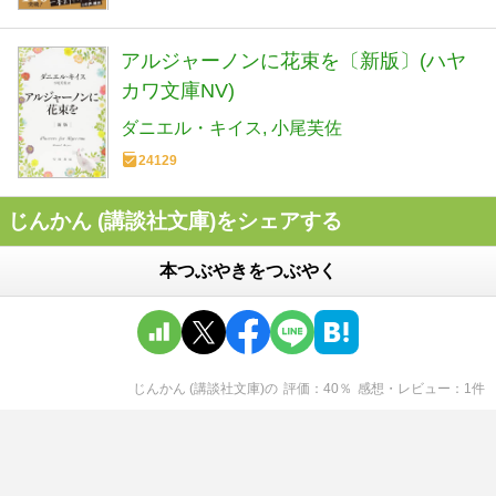
アルジャーノンに花束を〔新版〕(ハヤ
カワ文庫NV)
ダニエル・キイス
小尾芙佐
24129
じんかん (講談社文庫)をシェアする
本つぶやきをつぶやく
じんかん (講談社文庫)
の
評価
40
％
感想・レビュー
1
件