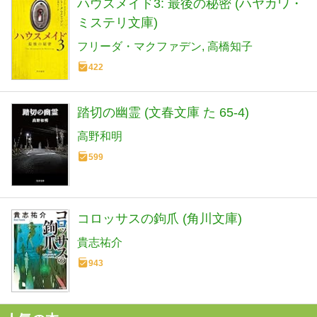
ハウスメイド3: 最後の秘密 (ハヤカワ・
ミステリ文庫)
フリーダ・マクファデン
高橋知子
422
踏切の幽霊 (文春文庫 た 65-4)
高野和明
599
コロッサスの鉤爪 (角川文庫)
貴志祐介
943