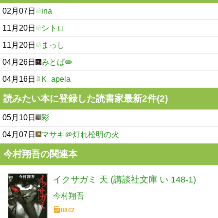
02月07日
ina
11月20日
シトロ
11月20日
まっし
04月26日
みとぱ✏️
04月16日
K_apela
読みたい本に登録した読書家最新2件(2)
05月10日
彩
04月07日
マサキ＠灯れ松明の火
今村翔吾の関連本
イクサガミ 天 (講談社文庫 い 148-1)
今村翔吾
8842