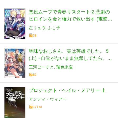
悪役ムーブで青春リスタート!2 悲劇の
ヒロインを金と権力で救い出す (電撃文
庫)
左リュウ
ふじ子
38
地味なおじさん、実は英雄でした。 5
(上) ~自覚がないまま無双してたら、姪
のダンジョン配信で晒されてたようで
三河ごーすと
瑞色来夏
す~ (ダッシュエックス文庫)
52
プロジェクト・ヘイル・メアリー 上
アンディ・ウィアー
17778