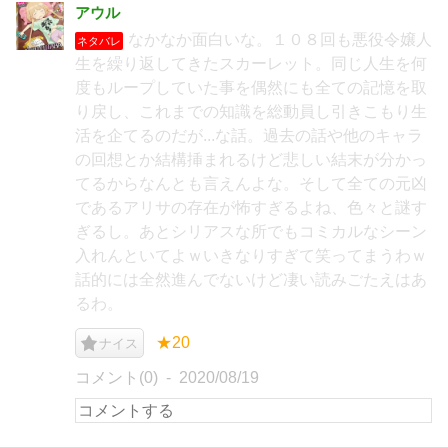
アウル
なかなか面白いな。１０８回も悪役令嬢人
ネタバレ
生を繰り返してきたスカーレット。同じ人生を何
度もループしていた事を偶然にも全ての記憶を取
り戻し、これまでの知識を総動員し引きこもり生
活を企てるのだが...な話。過去の話や他のキャラ
の回想とか結構挿まれるけど悲しい結末が分かっ
てるからなんとも言えんよな。そして全ての元凶
であるアリサの存在が怖すぎるよね、色々と謎す
ぎるし。あとシリアスな所でもコミカルなシーン
入れんといてよｗいきなりすぎて笑ってまうわｗ
話的には全然進んでないけど凄い読みごたえはあ
るわ。
★20
ナイス
コメント(0)
2020/08/19