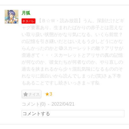
月狐
【Ｂ☆Ｗ・読み放題】うん、深刻だけどギ
ネタバレ
ャグ要素あり。生まれたばかりの赤子とは思えな
い取り扱い状態がかなり気になる。いくら前世？
の記憶を引き継いだとはいえもう少しどうにかな
らんかったのかと😅スカーレットの敵？アリサが
歪過ぎて・・・スカーレットとアリサの真の記憶
が何なのか、彼女たちが何者なのか。やり直しの
過去を挟まれるから少々混乱気味になるもののそ
れなりに面白いから読んでしまった(笑)さぁ下巻
もあることですし続きいっきま～す🙋
★3
ナイス
コメント(0)
2022/04/21