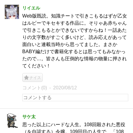
リイエル
Web版既読。知識チートで引きこもるはずが乙女
はルビーでキセキする作品に。そりゃあ赤ちゃん
で引きこもるとかできないですからね！一話あた
りの文字数がすごく多いけど、読み応えがあって
面白いと連載当時から思ってました。まさか
BABY編だけで書籍化するとは思ってもみなかっ
たので…。皆さんも圧倒的な情報の物量に押され
てください！
ナイス
コメント(0)
2020/08/12
サケ太
思った以上にハードな人生。108回殺された悪役
（を自認する）令嬢。109回目の人生で、「108