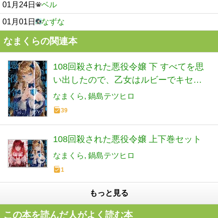
01月24日
ベル
01月01日
なずな
なまくらの関連本
108回殺された悪役令嬢 下 すべてを思
い出したので、乙女はルビーでキセキ
します BABY編
なまくら
鍋島テツヒロ
39
108回殺された悪役令嬢 上下巻セット
なまくら
鍋島テツヒロ
1
もっと見る
この本を読んだ人がよく読む本