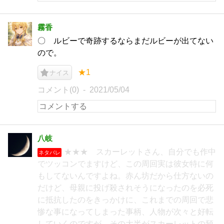
霧香
〇 ルビーで奇跡するならまだルビーが出てない
ので。
★1
ナイス
コメント(0)
2021/05/04
八岐
★★★ スカーレットさん、自分でも作中
ネタバレ
でツッコンでますけど、この周回実は彼女特に何
もしてないんですよね。赤ん坊だから仕方ないの
だけど、母親に投げ殺されそうになったのを必死
に抵抗したのをきっかけに、これまでの周回で悲
惨な事になってしまった事柄、人物が次々と好転
していくのですが、その大半がスカーレットの預