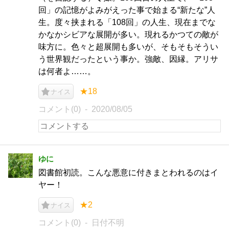
回」の記憶がよみがえった事で始まる“新たな”人
生。度々挟まれる「108回」の人生、現在までな
かなかシビアな展開が多い。現れるかつての敵が
味方に。色々と超展開も多いが、そもそもそうい
う世界観だったという事か。強敵、因縁。アリサ
は何者よ……。
★18
ナイス
コメント(0)
2020/08/05
ゆに
図書館初読。こんな悪意に付きまとわれるのはイ
ヤー！
★2
ナイス
コメント(0)
日付不明