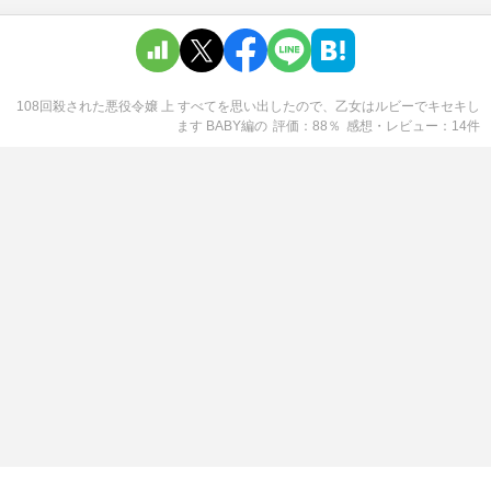
108回殺された悪役令嬢 上 すべてを思い出したので、乙女はルビーでキセキし
ます BABY編
の
評価
88
％
感想・レビュー
14
件