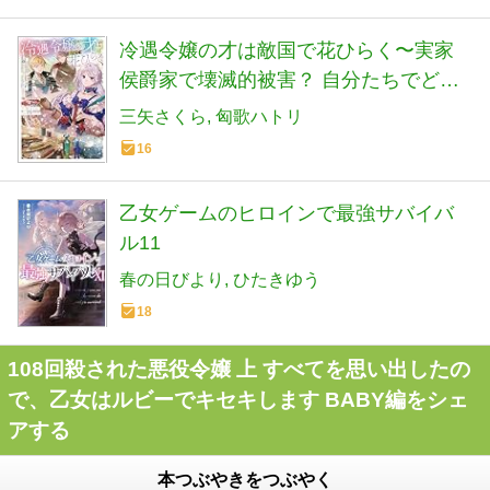
冷遇令嬢の才は敵国で花ひらく〜実家
侯爵家で壊滅的被害？ 自分たちでどう
にかしてください～ (Celicaノベルス)
三矢さくら
匈歌ハトリ
16
乙女ゲームのヒロインで最強サバイバ
ル11
春の日びより
ひたきゆう
18
108回殺された悪役令嬢 上 すべてを思い出したの
で、乙女はルビーでキセキします BABY編をシェ
アする
本つぶやきをつぶやく