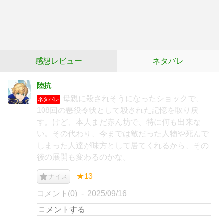
感想レビュー
ネタバレ
陸抗
母親に殺されそうになったショックで、
ネタバレ
108回の悪役令状として殺された記憶を取り戻
す。けど、本人まだ赤ん坊で、特に何も出来な
い。その代わり、今までは敵だった人物や死んで
しまった人達が味方として居てくれるから、その
後の展開も変わるのかな。
★13
ナイス
コメント(0)
2025/09/16