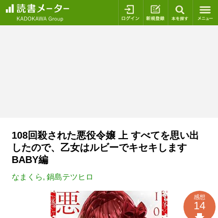
ログイン
新規登録
本を探
108回殺された悪役令嬢 上 すべてを思い出
したので、乙女はルビーでキセキします
BABY編
なまくら
,
鍋島テツヒロ
感想
14