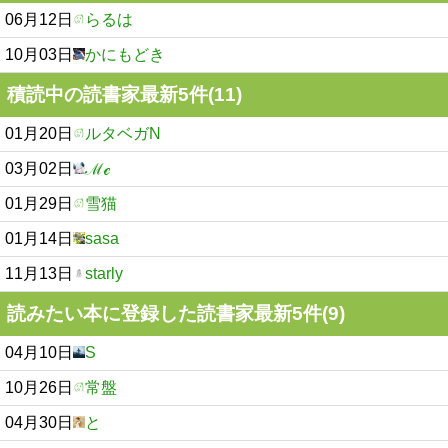
06月12日
らるは
10月03日
かにもどき
積読中の読書家最新5件(11)
01月20日
ルタベガN
03月02日
ℳℯ
01月29日
雪猫
01月14日
sasa
11月13日
starly
読みたい本に登録した読書家最新5件(9)
04月10日
S
10月26日
常盤
04月30日
と