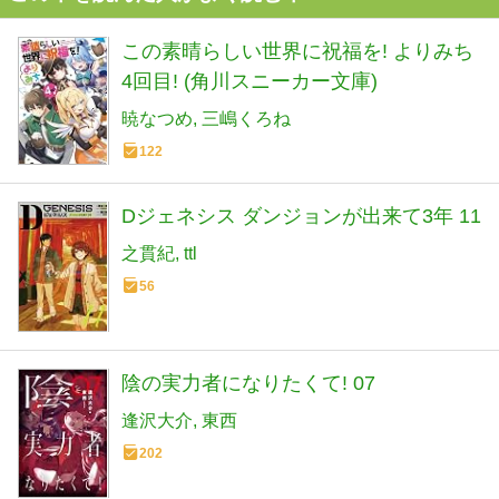
この素晴らしい世界に祝福を! よりみち
4回目! (角川スニーカー文庫)
暁なつめ
三嶋くろね
122
Dジェネシス ダンジョンが出来て3年 11
之貫紀
ttl
56
陰の実力者になりたくて! 07
逢沢大介
東西
202