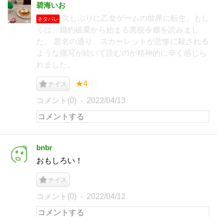
碧海いお
久しぶりに乙女ゲームの世界に転生。もし
ネタバレ
くは、婚約破棄から始まる悪役令嬢を読みまし
た。 題名の通り、スカーレットが悲惨に殺される
ような描写が続いて読むのが精神的に辛く感じら
れました。
★4
ナイス
コメント(0)
2022/04/13
bnbr
おもしろい！
ナイス
コメント(0)
2022/04/12