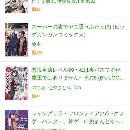
たくま朋正
伊藤暖彦
himesuz
22
スーパーの裏でヤニ吸うふたり(9) (ビッ
グガンガンコミックス)
地主
126
悪役令嬢レベル99 ~私は裏ボスですが
魔王ではありません~ その6 (B's-LOG
COMICS)
のこみ
七夕さとり
Tea
43
シャングリラ・フロンティア(27) ~クソ
ゲーハンター、神ゲーに挑まんとす~
(KCデラックス)