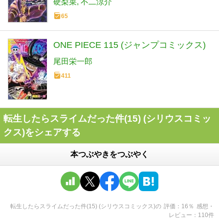
硬梨菜
不二涼介
65
ONE PIECE 115 (ジャンプコミックス)
尾田栄一郎
411
転生したらスライムだった件(15) (シリウスコミッ
クス)をシェアする
本つぶやきをつぶやく
転生したらスライムだった件(15) (シリウスコミックス)
の
評価
16
％
感想・
レビュー
110
件