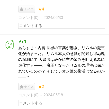
★4
ナイス
コメント(0)
2024/06/30
ＡiＮ
あらすじ・内容 世界の言葉が響き、リムルの魔王
化が始まった。 リムル本人の意識が関知し得ぬ魂
の深淵にて 大賢者は静かに主の望みを叶える為に
進化する――。 魔王となったリムルの理性は保た
れているのか？ そしてシオン達の復活はなるのか
――？
★2
ナイス
コメント(0)
2024/06/18