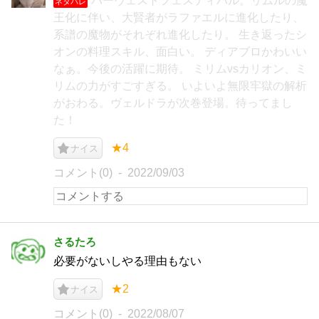
ハーヴェストフェスティバル。リムルの魔
ネタバレ
王化に伴い、大賢者がラファエルに進化したり、
系譜の魔物がそれぞれ進化したり。 生き返ったシ
オンの料理スキル、面白い。 ディアブロかわいい
なぁ。今後の活躍に期待。 ミリムvsカリオン、ミ
リムの力がすごすぎる。 いよいよ無限牢獄の解析
がおわる。ヴェルドラが次巻登場。待ってまし
た！
★4
ナイス
コメント(0)
2022/09/03
さるたろ
必要がないしやる理由もない
★2
ナイス
コメント(0)
2022/08/07