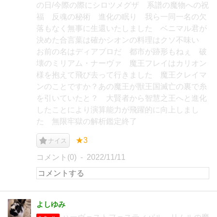
の日/今際の際にシロツメグザ 系譜の魔物への祝
福 反魂の秘術 進化の眠り 我ら一同一名の欠
落もなく無事に生還いたしました ベニマル君が
決めた合言葉は確かシオンの料理はクソ不味い
お前の名はディアブロだ 都市が跡形もねぇ 破
壊のミリアム・ナーヴァ 魔王フレイはカリオン
様を抱えて飛び去って行きました 魔王クレイマ
ンのことですか？あの魔王が獣王国滅亡の裏で糸
を引いていたと？ 大賢者から智慧之王へと進化
したことにより演算能力が飛躍的に向上しまし
た 無限牢獄の解析鑑定終了
★3
ナイス
コメント(0)
2022/11/11
よしゆみ