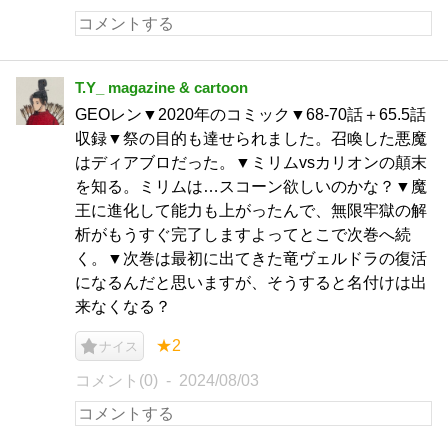
T.Y_ magazine & cartoon
GEOレン▼2020年のコミック▼68-70話＋65.5話
収録▼祭の目的も達せられました。召喚した悪魔
はディアブロだった。▼ミリムvsカリオンの顛末
を知る。ミリムは…スコーン欲しいのかな？▼魔
王に進化して能力も上がったんで、無限牢獄の解
析がもうすぐ完了しますよってとこで次巻へ続
く。▼次巻は最初に出てきた竜ヴェルドラの復活
になるんだと思いますが、そうすると名付けは出
来なくなる？
★2
ナイス
コメント(0)
2024/08/03