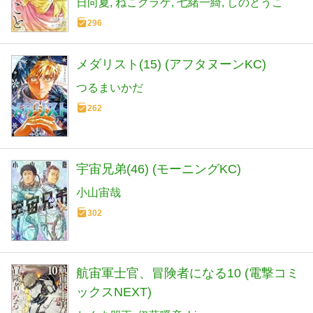
日向夏
ねこクラゲ
七緒一綺
しのとうこ
296
メダリスト(15) (アフタヌーンKC)
つるまいかだ
262
宇宙兄弟(46) (モーニングKC)
小山宙哉
302
航宙軍士官、冒険者になる10 (電撃コミ
ックスNEXT)