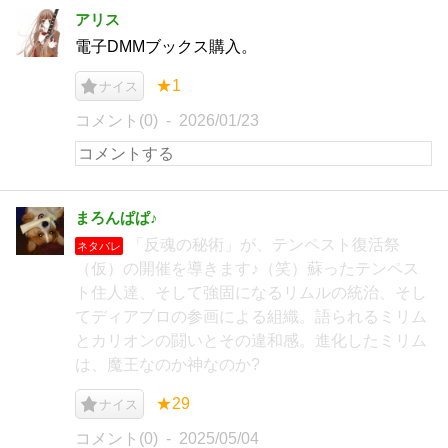
アリス
電子DMMブックス購入。
★1
ナイス
コメント(0)
2026/01/23
まろんぱぱ♪
「反魂の秘術」が、テンペスト復活祭
ネタバレ
（仮）の開催を導きます♪（笑）蘇ったテンペス
ト住人達、そして強固になるリムルの統治、そし
てディアブロの参画による組織。語られるミリム
とカリオンの闘いとその違和感。進化したミリム
は、魔王なのか神なのか?
★29
ナイス
コメント(0)
2025/05/04