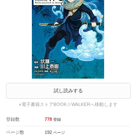
試し読みする
※電子書籍ストアBOOK☆WALKERへ移動します
登録数
778
登録
ページ数
192
ページ