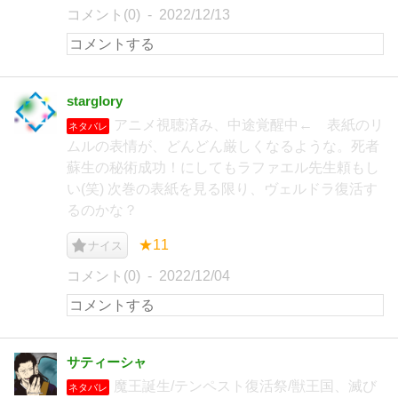
コメント(0)
2022/12/13
starglory
アニメ視聴済み、中途覚醒中← 表紙のリ
ネタバレ
ムルの表情が、どんどん厳しくなるような。死者
蘇生の秘術成功！にしてもラファエル先生頼もし
い(笑) 次巻の表紙を見る限り、ヴェルドラ復活す
るのかな？
★11
ナイス
コメント(0)
2022/12/04
サティーシャ
魔王誕生/テンペスト復活祭/獣王国、滅び
ネタバレ