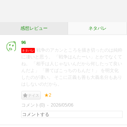
感想レビュー
ネタバレ
96
戦争のアカンところを描き切ったのは純粋
ネタバレ
に凄いと思う。 「戦争はんたーい」とかでなくて
ね。 「相手は人じゃないんだから何したって良い
んだよ」 「勝てばこっちのもんだ！」 を明文化
したのが凄い。 そこに正義も善も大義名分もあり
はしないのだから。
★2
ナイス
コメント(0)
2026/05/06