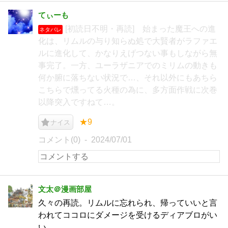
てぃーも
[初読日不明・再読] 始まった魔王への進
ネタバレ
化は、リムルの与り知らぬ処で大賢者がラファエ
ルに進化して、かなりえげつない事もしながら無
事完了。一方、ユーラザニアでのミリムの動きも
何か腑に落ちない状況で…、それ以外にもあちら
こちらで燻ってる火種の為に、多方面作戦に次巻
以降突入ですねて…。
★9
ナイス
コメント(0)
2024/07/01
文太＠漫画部屋
久々の再読。リムルに忘れられ、帰っていいと言
われてココロにダメージを受けるディアブロがい
い。