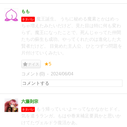
もも
魔王誕生。 うちに秘める魔素とかはめっ
ネタバレ
ちゃ増えたみたいだけど、見た目は特に何も変わ
らず。魔王になったことで、死んじゃってた仲間
たちの蘇生も成功。やってくれたのは進化した大
賢者だけど。 目覚めた主人公、ひとつずつ問題を
片付けていくみたい。
★5
ナイス
コメント(0)
2024/06/04
六藤則宗
もう帰っていいよーってなかなかヒドイ。
ネタバレ
気を遣うランガ。もはや巻末補足要員かと思いか
けてたヴェルドラ復活かあ。