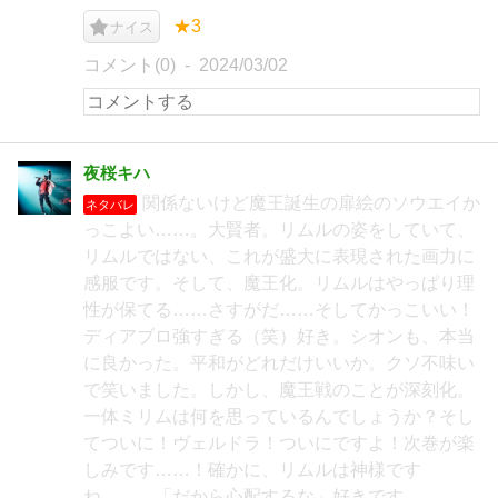
★3
ナイス
コメント(0)
2024/03/02
夜桜キハ
関係ないけど魔王誕生の扉絵のソウエイか
ネタバレ
っこよい……。大賢者。リムルの姿をしていて、
リムルではない、これが盛大に表現された画力に
感服です。そして、魔王化。リムルはやっぱり理
性が保てる……さすがだ……そしてかっこいい！
ディアブロ強すぎる（笑）好き。シオンも、本当
に良かった。平和がどれだけいいか。クソ不味い
で笑いました。しかし、魔王戦のことが深刻化。
一体ミリムは何を思っているんでしょうか？そし
てついに！ヴェルドラ！ついにですよ！次巻が楽
しみです……！確かに、リムルは神様です
ね……。「だから心配するな」好きです。