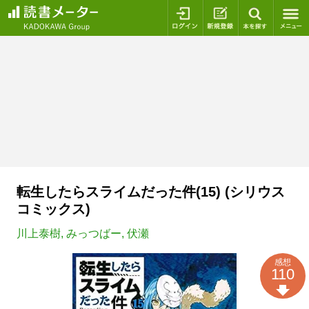
ログイン
新規登録
本を探
転生したらスライムだった件(15) (シリウス
コミックス)
川上泰樹
,
みっつばー
,
伏瀬
感想
110