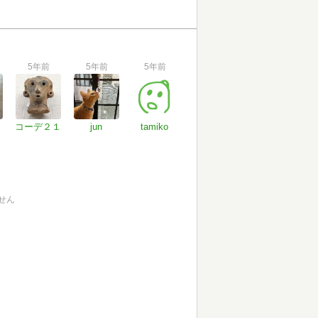
5年前
5年前
5年前
コーデ２１
jun
tamiko
せん