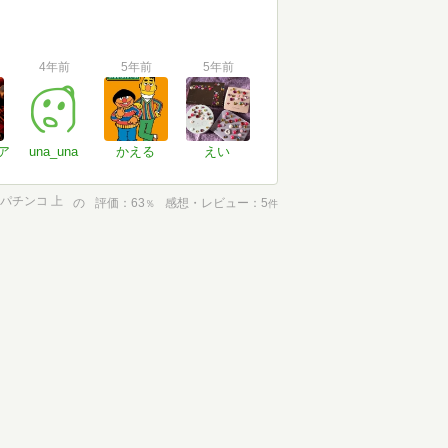
4年前
5年前
5年前
ア
una_una
かえる
えい
パチンコ 上
の
評価
63
感想・レビュー
5
％
件