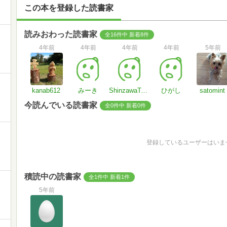
この本を登録した読書家
読みおわった読書家
全16件中 新着8件
4年前
4年前
4年前
4年前
5年前
kanab612
みーき
ShinzawaTaku
ひがし
satomint
今読んでいる読書家
全0件中 新着0件
登録しているユーザーはいま
積読中の読書家
全1件中 新着1件
5年前