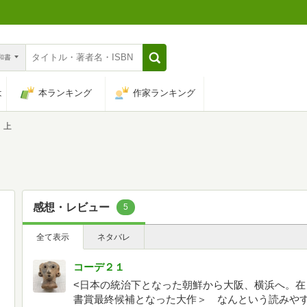
n和書
は
本ランキング
作家ランキング
 上
感想・レビュー
5
全て表示
ネタバレ
コーデ２１
<日本の統治下となった朝鮮から大阪、横浜へ。
書賞最終候補となった大作＞ なんという読みやす