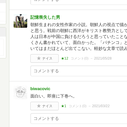
記憶喪失した男
朝鮮生まれの女性作家の小説。朝鮮人の視点で描
と思う。戦前の朝鮮に西洋がキリスト教勢力とし
人は日本が中国に負けるだろうと思っていたこと
くさん書かれていて、面白かった。「パチンコ」
いてはまだほとんど出てこない。軽妙な文章で読
ナイス
★12
コメント(
0
)
2021/05/28
biwacovic
面白い。即座に下巻へ。
ナイス
★1
コメント(
0
)
2021/03/22