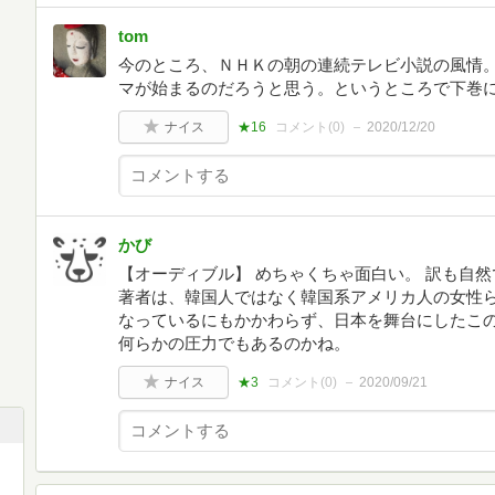
tom
今のところ、ＮＨＫの朝の連続テレビ小説の風情
マが始まるのだろうと思う。というところで下巻
ナイス
★16
コメント(
0
)
2020/12/20
かび
【オーディブル】 めちゃくちゃ面白い。 訳も自
著者は、韓国人ではなく韓国系アメリカ人の女性ら
なっているにもかかわらず、日本を舞台にしたこ
何らかの圧力でもあるのかね。
ナイス
★3
コメント(
0
)
2020/09/21