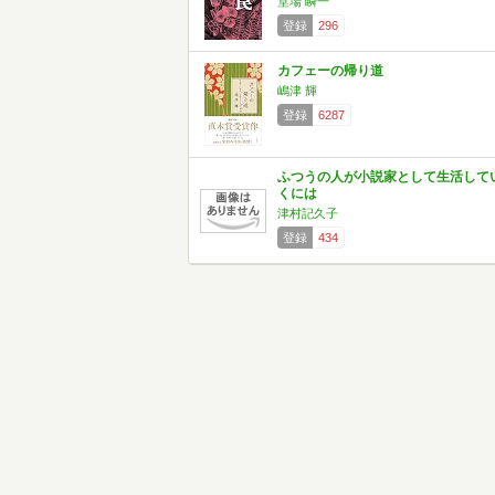
堂場 瞬一
登録
296
カフェーの帰り道
嶋津 輝
登録
6287
ふつうの人が小説家として生活して
くには
津村記久子
登録
434