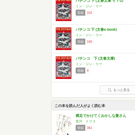
パチンコ 下 (文春文庫 り 7-2)
ミン・ジン・リー
登録
315
パチンコ 下 (文春e-book)
ミン・ジン・リー
登録
165
パチンコ 下 (文春文庫)
ミン・ジン・リー
登録
9
もっと見る
この本を読んだ人がよく読む本
裸足でかけてくおかしな妻さん
吉川 トリコ
登録
361