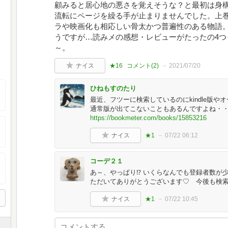
顧みると居心地の悪さを覚えそうな？と最初は身
流転にページを繰る手が止まりませんでした。上
ラや映画化も相応しい骨太かつ普遍性のある物語
うですが…読みメの感想・レビューがたったの4つっ
～。
ナイス
★16
コメント(
2
)
2021/07/20
ひねもすのたり
最近、フツーに検索しているのにkindle版
通常版が出てこないこともあるんですよね・
https://bookmeter.com/books/15853216
ナイス
★1
07/22 06:12
コーデ２１
あ～、やっぱり⁉ いくらなんでも登録者数が
ただいてありがとうございます♡ 今後も検索
ナイス
★1
07/22 10:45