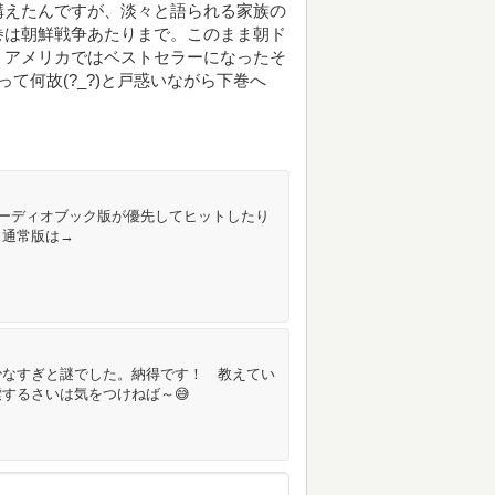
構えたんですが、淡々と語られる家族の
巻は朝鮮戦争あたりまで。このまま朝ド
。アメリカではベストセラーになったそ
て何故(?_?)と戸惑いながら下巻へ
やオーディオブック版が優先してヒットしたり
・通常版は→
少なすぎと謎でした。納得です！ 教えてい
するさいは気をつけねば～😅