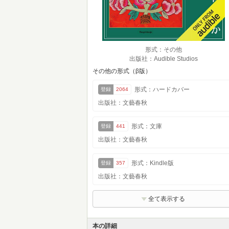
形式：その他
出版社：Audible Studios
その他の形式（β版）
形式：ハードカバー
登録
2064
出版社：文藝春秋
形式：文庫
登録
441
出版社：文藝春秋
形式：Kindle版
登録
357
出版社：文藝春秋
全て表示する
本の詳細