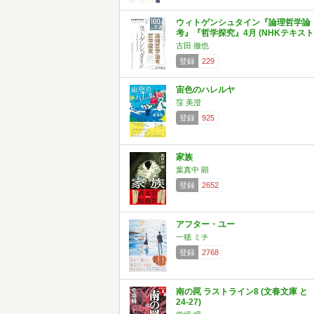
ウィトゲンシュタイン『論理哲学論
考』『哲学探究』4月 (NHKテキスト
古田 徹也
登録
229
宙色のハレルヤ
窪 美澄
登録
925
家族
葉真中 顕
登録
2652
アフター・ユー
一穂 ミチ
登録
2768
南の罠 ラストライン8 (文春文庫 と
24-27)