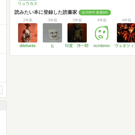
リュウカス
読みたい本に登録した読書家
全15件中 新着8件
2年前
3年前
3年前
4年前
4年前
dilettante
も
印度 洋一郎
ncmbmm
ヴェネツィ