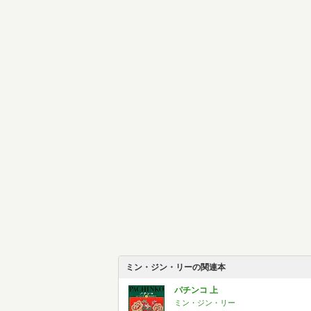
ミン・ジン・リーの関連本
パチンコ 上
ミン・ジン・リー