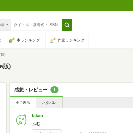
n和書
は
本ランキング
作家ランキング
庫)
e版)
感想・レビュー
1
全て表示
ネタバレ
takao
ふむ