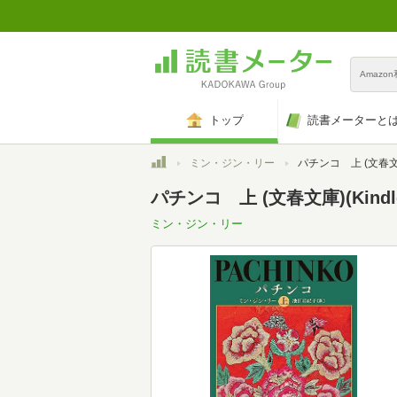
Amazo
トップ
読書メーターと
トップ
ミン・ジン・リー
パチンコ 上 (文春文
パチンコ 上 (文春文庫)(Kindl
ミン・ジン・リー