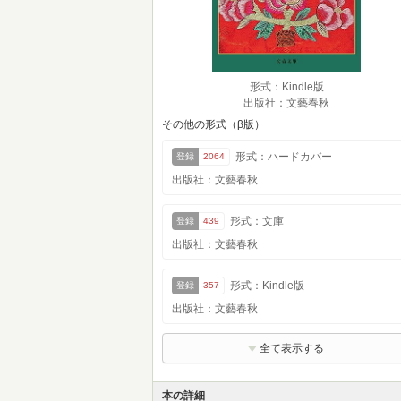
形式：Kindle版
出版社：文藝春秋
その他の形式（β版）
形式：ハードカバー
登録
2064
出版社：文藝春秋
形式：文庫
登録
439
出版社：文藝春秋
形式：Kindle版
登録
357
出版社：文藝春秋
全て表示する
本の詳細