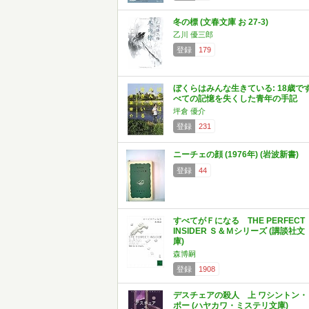
冬の標 (文春文庫 お 27-3)
乙川 優三郎
登録
179
ぼくらはみんな生きている: 18歳で
べての記憶を失くした青年の手記
坪倉 優介
登録
231
ニーチェの顔 (1976年) (岩波新書)
登録
44
すべてがＦになる THE PERFECT
INSIDER Ｓ＆Ｍシリーズ (講談社文
庫)
森博嗣
登録
1908
デスチェアの殺人 上 ワシントン・
ポー (ハヤカワ・ミステリ文庫)