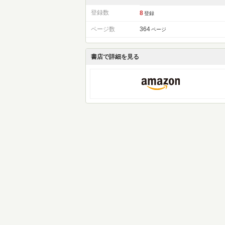
登録数
8
登録
ページ数
364
ページ
書店で詳細を見る