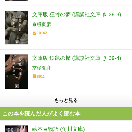
文庫版 狂骨の夢 (講談社文庫 き 39-3)
京極夏彦
10162
文庫版 鉄鼠の檻 (講談社文庫 き 39-4)
京極夏彦
8611
もっと見る
この本を読んだ人がよく読む本
絵本百物語 (角川文庫)