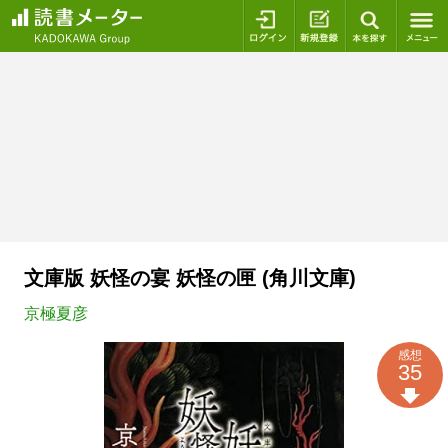
ログイン
新規登録
本を探
文庫版 妖怪の宴 妖怪の匣 (角川文庫)
京極夏彦
感想
35