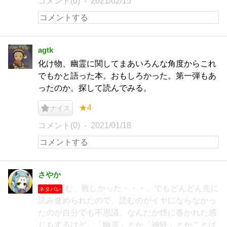
コメント(0)
2021/02/15
agtk
化け物、幽霊に関してまあいろんな角度からこれ
でもかと語った本。おもしろかった。第一弾もあ
ったのか。探して読んでみる。
★4
ナイス
コメント(0)
2021/01/18
さやか
む、難しかった・・・。でもどんどん先に
ネタバレ
読み進められたので、読むのがイヤにならなかっ
たのが自分でも不思議。なんだか煙に巻かれた感
じもするけど。「幽霊」とか「神経」とかことば