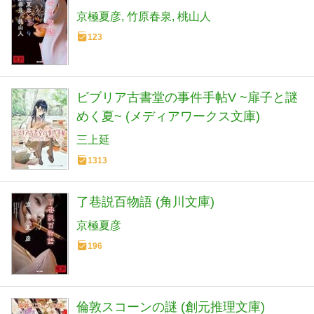
京極夏彦
竹原春泉
桃山人
123
ビブリア古書堂の事件手帖V ~扉子と謎
めく夏~ (メディアワークス文庫)
三上延
1313
了巷説百物語 (角川文庫)
京極夏彦
196
倫敦スコーンの謎 (創元推理文庫)