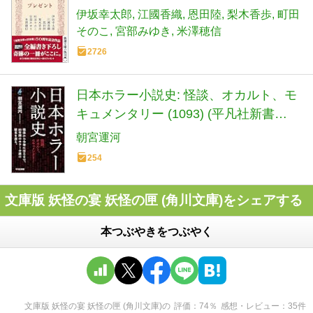
伊坂幸太郎
江國香織
恩田陸
梨木香歩
町田
そのこ
宮部みゆき
米澤穂信
2726
日本ホラー小説史: 怪談、オカルト、モ
キュメンタリー (1093) (平凡社新書
1093)
朝宮運河
254
文庫版 妖怪の宴 妖怪の匣 (角川文庫)をシェアする
本つぶやきをつぶやく
文庫版 妖怪の宴 妖怪の匣 (角川文庫)
の
評価
74
％
感想・レビュー
35
件