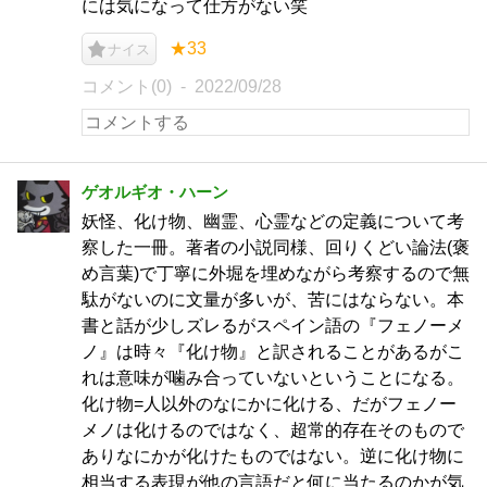
には気になって仕方がない笑
★33
ナイス
コメント(0)
2022/09/28
ゲオルギオ・ハーン
妖怪、化け物、幽霊、心霊などの定義について考
察した一冊。著者の小説同様、回りくどい論法(褒
め言葉)で丁寧に外堀を埋めながら考察するので無
駄がないのに文量が多いが、苦にはならない。本
書と話が少しズレるがスペイン語の『フェノーメ
ノ』は時々『化け物』と訳されることがあるがこ
れは意味が噛み合っていないということになる。
化け物=人以外のなにかに化ける、だがフェノー
メノは化けるのではなく、超常的存在そのもので
ありなにかが化けたものではない。逆に化け物に
相当する表現が他の言語だと何に当たるのかが気