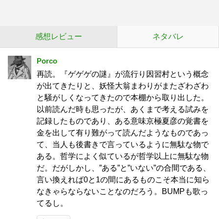
感想レビュー
ネタバレ
Porco
再読。『ゲゲゲの謎』が流行り因習村という概念
が出てきたりと、妖怪大翁まわりがまたざわざわ
と騒がしくなってきたので本棚から取り出した。
以前読んだ時も思ったが、あくまで考える試みを
記録したものであり、ある意味京極夏彦の覚書を
金を出して有り難がって読んだようなものであっ
て、当人も後書きで言っているように無駄な物で
ある。哲学によく似ているが哲学以上に無駄な物
だ。だがしかし、”ある”と”いない”の合間である、
言い換えれば0と1の間にあるものこそ本当に知ら
なきゃらならないことなのだろう。BUMPも歌っ
てるし。