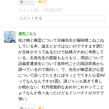
★13
ナイス
コメント(0)
2024/12/07
眉毛ごもら
化け物と幽霊について京極先生が脳味噌こねこね
している本。論文とかではないのでですます調だ
が文体がそうであるだけで結構ガチめに考察して
いる。石燕先生の図版ももりもり。用語について
語義変遷派生について各時代ごとの国語辞典から
調べているので面白い。で、先生が幽霊及び心霊
について語ってたときにぼそっとでてきた心霊AV
ってなんなんですか(震)。謎ジャンル過ぎて夜し
か眠れない。牡丹燈籠的なあれやこれやってこと
ぉ？なんか色々あったけどもインパクトがガチで
強い。
★2
ナイス