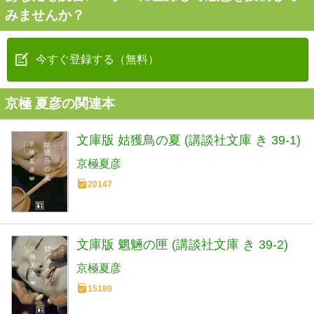
みませんか？
今すぐ登録する（無料）
京極 夏彦の関連本
文庫版 姑獲鳥の夏 (講談社文庫 き 39-1)
京極夏彦
20147
文庫版 魍魎の匣 (講談社文庫 き 39-2)
京極夏彦
15180