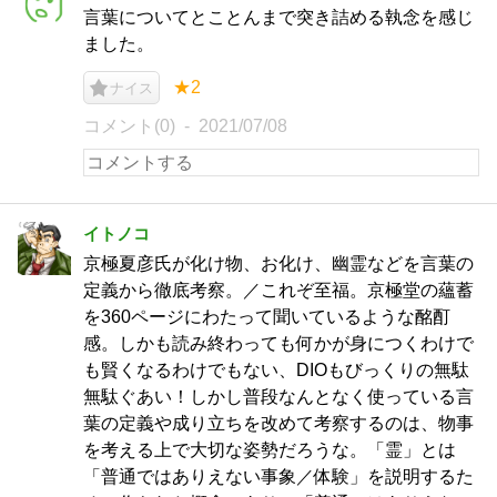
言葉についてとことんまで突き詰める執念を感じ
ました。
★2
ナイス
コメント(0)
2021/07/08
イトノコ
京極夏彦氏が化け物、お化け、幽霊などを言葉の
定義から徹底考察。／これぞ至福。京極堂の蘊蓄
を360ページにわたって聞いているような酩酊
感。しかも読み終わっても何かが身につくわけで
も賢くなるわけでもない、DIOもびっくりの無駄
無駄ぐあい！しかし普段なんとなく使っている言
葉の定義や成り立ちを改めて考察するのは、物事
を考える上で大切な姿勢だろうな。「霊」とは
「普通ではありえない事象／体験」を説明するた