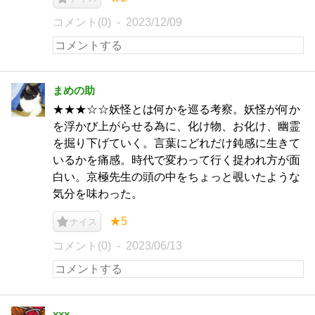
コメント(0)
2023/12/09
まめの助
★★★☆☆妖怪とは何かを巡る考察。妖怪が何か
を浮かび上がらせる為に、化け物、お化け、幽霊
を掘り下げていく。言葉にどれだけ鈍感に生きて
いるかを痛感。時代で変わって行く捉われ方が面
白い。京極先生の頭の中をちょっと覗いたような
気分を味わった。
★5
ナイス
コメント(0)
2023/06/13
xxx