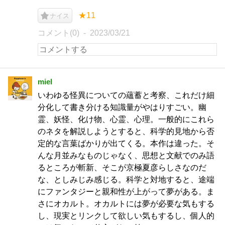
★11
ナイス
コメント(0)
2023/03/21
miel
いわゆる怪異についての蘊蓄と考察、これだけ細
分化して書き分ける知識量がやはりすごい。幽
霊、妖怪、化け物、心霊、心理。一般的にこれら
のネタを解説しようとすると、科学的見地から否
定的な言葉ばかりが出てくる。本作は違った。そ
んな月並みなものじゃなく、思想と文献でのみ語
るところが斬新、そこが京極夏彦らしさなのだ
な、としみじみ感じる。科学と対地すると、途端
にファンタジーと親和性が上がって夢がある。ま
さにオカルト。オカルトには夢が必要な気もする
し、現実とリンクして欲しい気もするし、個人的