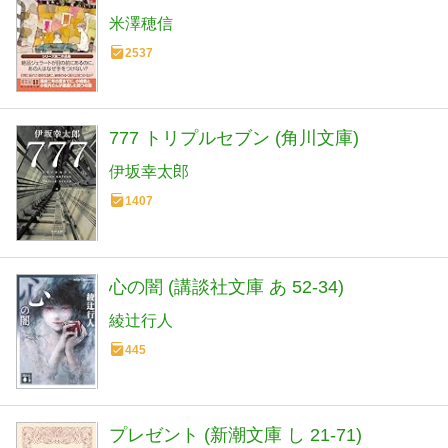
米澤穂信
2537
777 トリプルセブン (角川文庫)
伊坂幸太郎
1407
心の闇 (講談社文庫 あ 52-34)
綾辻行人
445
プレゼント (新潮文庫 し 21-71)