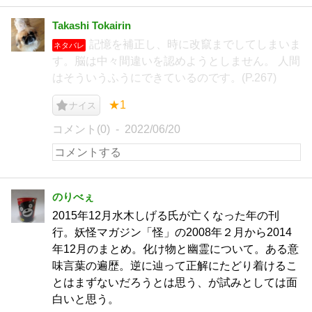
Takashi Tokairin
記憶を補正し、時に改竄までしてしまいま
ネタバレ
す。脳は中々間違いを認めようとしません。 人間
はそういうふうにできているのです。(P.267)
★1
ナイス
コメント(0)
2022/06/20
のりべぇ
2015年12月水木しげる氏が亡くなった年の刊
行。妖怪マガジン「怪」の2008年２月から2014
年12月のまとめ。化け物と幽霊について。ある意
味言葉の遍歴。逆に辿って正解にたどり着けるこ
とはまずないだろうとは思う、が試みとしては面
白いと思う。