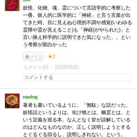
妖怪、化物、魂、霊について言語学的に考察した
一冊。個人的に医学的に「神経」と言う言葉が出
てきた時、目に見えぬ心理的不調や感覚(いわゆる
霊障や霊が見えること)も「神経(がやられた)」と
言い換え科学的に説明できた気になった、、とい
う考察が面白かった
★2
ナイス
コメント(0)
2023/05/31
naolog
著者も書いているように、「無駄」な話だった。
妖怪話というよりは、化け物とは、幽霊とは、と
いう定義を巡る本。なんとなく皆が諒解している
のはどんなものなのか、正しく説明しようとする
とぐるぐる回るし、説明しきれない、という。