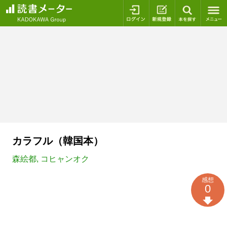
ログイン
新規登録
本を探
カラフル（韓国本）
森絵都
,
コヒャンオク
感想
0