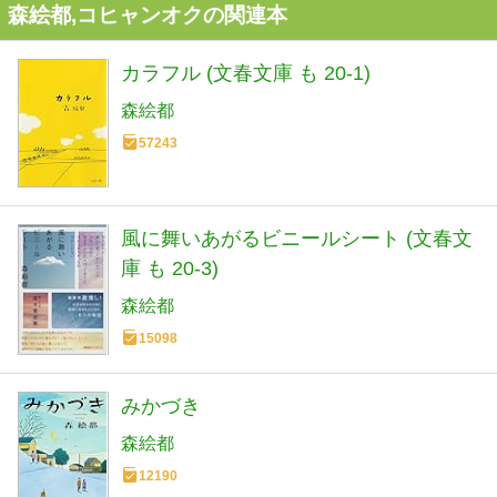
森絵都,コヒャンオクの関連本
カラフル (文春文庫 も 20-1)
森絵都
57243
風に舞いあがるビニールシート (文春文
庫 も 20-3)
森絵都
15098
みかづき
森絵都
12190