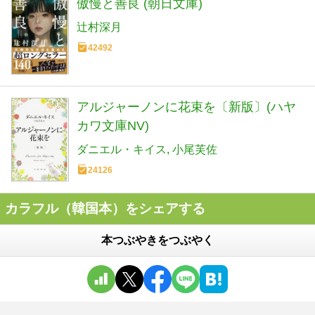
傲慢と善良 (朝日文庫)
辻村深月
42492
アルジャーノンに花束を〔新版〕(ハヤ
カワ文庫NV)
ダニエル・キイス
小尾芙佐
24126
カラフル（韓国本）をシェアする
本つぶやきをつぶやく