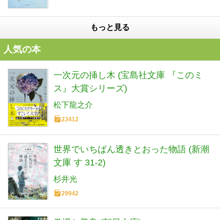
もっと見る
人気の本
一次元の挿し木 (宝島社文庫 『このミ
ス』大賞シリーズ)
松下龍之介
23412
世界でいちばん透きとおった物語 (新潮
文庫 す 31-2)
杉井光
29942