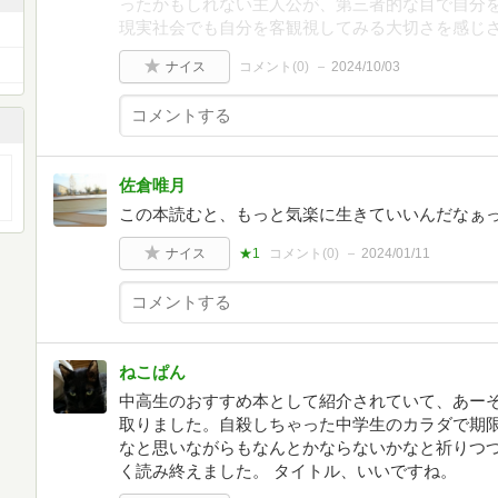
ったかもしれない主人公が、第三者的な目で自分
現実社会でも自分を客観視してみる大切さを感じ
ナイス
コメント(
0
)
2024/10/03
佐倉唯月
この本読むと、もっと気楽に生きていいんだなぁ
ナイス
★1
コメント(
0
)
2024/01/11
ねこぱん
中高生のおすすめ本として紹介されていて、あー
取りました。自殺しちゃった中学生のカラダで期
なと思いながらもなんとかならないかなと祈りつ
く読み終えました。 タイトル、いいですね。