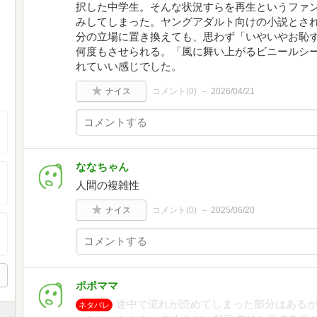
択した中学生。そんな状況すらを再生というファ
みしてしまった。ヤングアダルト向けの小説とさ
分の立場に置き換えても、思わず「いやいやお恥
何度もさせられる。「風に舞い上がるビニールシ
れていい感じでした。
ナイス
コメント(
0
)
2026/04/21
ななちゃん
人間の複雑性
ナイス
コメント(
0
)
2025/06/20
ポポママ
途中で流れが読めてしまった部分はあるが
ネタバレ