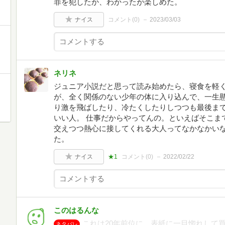
罪を犯したか、わかったが楽しめた。
ナイス
コメント(
0
)
2023/03/03
ネリネ
ジュニア小説だと思って読み始めたら、寝食を軽く
が、全く関係のない少年の体に入り込んで、一生懸
り激を飛ばしたり、冷たくしたりしつつも最後ま
いい人。 仕事だからやってんの。といえばそこま
交えつつ熱心に接してくれる大人ってなかなかい
た。
ナイス
★1
コメント(
0
)
2022/02/22
このはるんな
これは20年前位に、表紙に一目惚れして
ネタバレ