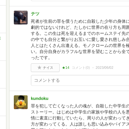
テツ
死者が生前の罪を償うために自殺した少年の身体
劇的ではないけれど、たしかに世界の在り方も周
する。この生は死を迎えるまでのホームステイ先
ミ
の中でも自分と繋がりお互いに愛し愛され慈しみ
人とはたくさん出逢える。モノクロームの世界を
い。自分自身がカラフルな世界を望むことから全
ったです。
ナイス
★14
コメント(
0
)
2023/06/02
kundoku
罪を犯して亡くなった人の魂が、自殺した中学生
ストーリー。はじめは中学生の家族や学校の人を
情に素直に行動していたら、周りの人が変わって
方が変わってくる。人は誰しも思い込みやバイア