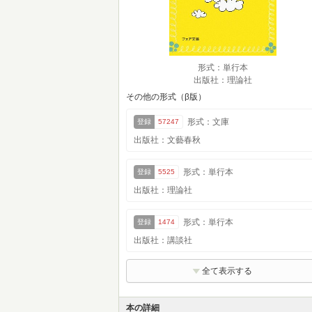
形式：単行本
出版社：理論社
その他の形式（β版）
形式：文庫
登録
57247
出版社：文藝春秋
形式：単行本
登録
5525
出版社：理論社
形式：単行本
登録
1474
出版社：講談社
全て表示する
本の詳細