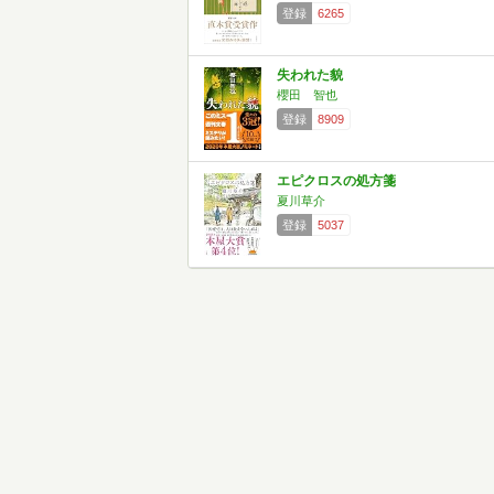
登録
6265
失われた貌
櫻田 智也
登録
8909
エピクロスの処方箋
夏川草介
登録
5037