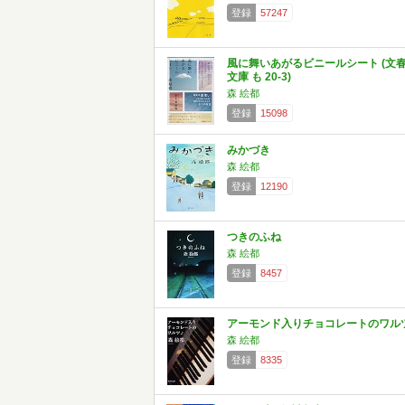
登録
57247
風に舞いあがるビニールシート (文
文庫 も 20-3)
森 絵都
登録
15098
みかづき
森 絵都
登録
12190
つきのふね
森 絵都
登録
8457
アーモンド入りチョコレートのワル
森 絵都
登録
8335