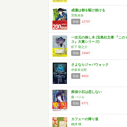
成瀬は都を駆け抜ける
宮島未奈
登録
12737
一次元の挿し木 (宝島社文庫 『この
ス』大賞シリーズ)
松下 龍之介
登録
23447
さよならジャバウォック
伊坂幸太郎
登録
8410
探偵小石は恋しない
森 バジル
登録
6771
カフェーの帰り道
嶋津 輝