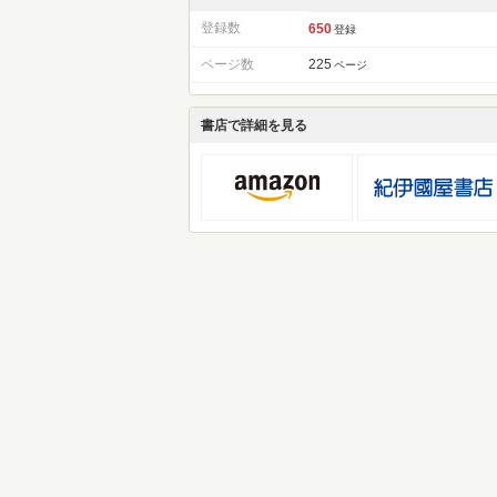
登録数
650
登録
ページ数
225
ページ
書店で詳細を見る