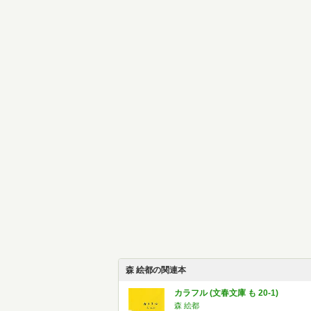
森 絵都の関連本
カラフル (文春文庫 も 20-1)
森 絵都