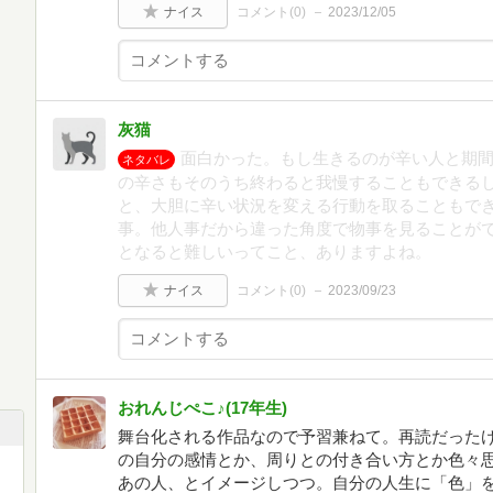
ナイス
コメント(
0
)
2023/12/05
灰猫
面白かった。もし生きるのが辛い人と期
ネタバレ
の辛さもそのうち終わると我慢することもできる
と、大胆に辛い状況を変える行動を取ることもで
事。他人事だから違った角度で物事を見ることが
となると難しいってこと、ありますよね。
ナイス
コメント(
0
)
2023/09/23
おれんじぺこ♪(17年生)
舞台化される作品なので予習兼ねて。再読だったけ
の自分の感情とか、周りとの付き合い方とか色々
あの人、とイメージしつつ。自分の人生に「色」