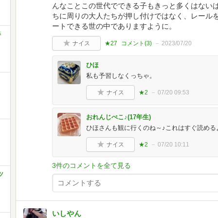
んなことこの世代でできる子もきっと多くはないは
ちに周りの大人たちが押し付けではなく、レール
ートできる世の中でありますように。
春
ナイス
★27
コメント(
3
)
2023/07/20
ひほ
私も予習しなくっちゃ。
ナイス
★2
07/20 09:53
おれんじぺこ♪(17年生)
ひほさんも観に行くのね～♪これはすぐ読める
ナイス
★2
07/20 10:11
3件のコメントを全て見る
ツ
いしやん