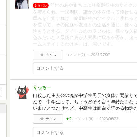
前世のあやまちにより輪廻転生のサイク
ネタバレ
を与えられ、一定期間、誰かの体を借りて修行し
重みを自覚すれば、輪廻転生のサイクルに戻れると
を借りて、その家族や友達との生活を通じ、様々
進もうとする。タイトルのカラフルは、様々な人
色みたいな？最後に真が人間界に戻るか否か、迷
ームステイするだけさ」は、深いです。
ナイス
コメント(
0
)
2023/07/07
りっちー
自殺した主人公の魂が中学生男子の身体に間借りて
んで、中学生って、ちょうどそう言う年齢だよなっ
いまひとつだけれど、中高生は面白く読める物語
ナイス
★2
コメント(
0
)
2023/06/23