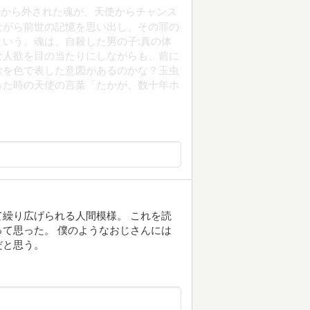
ルから外された魂が、天使からチャンス
ながら前世の記憶を思い出し、その罪の
いう。魂は、自殺した男の子:真の体
な人欲を目の当たりにしながらも、前に
欲を色で表した意図があるのかな？玉虫
った時の天使の言葉「たかが、数十年ホ
繰り広げられる人間模様。 これを読
て思った。 僕のようなおじさんには
だと思う。