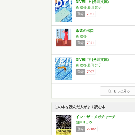
DIVE!! 上 (角川文庫)
森 絵都,藤田 知子
登録
7961
永遠の出口
森 絵都
登録
7941
DIVE!! 下 (角川文庫)
森 絵都,藤田 知子
登録
7007
もっと見る
この本を読んだ人がよく読む本
イン・ザ・メガチャーチ
朝井リョウ
登録
22182