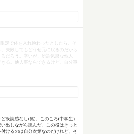
間限定で体を入れ換わったとしたら、そ
し、失敗してもどうせ元に戻るのだから
きるだろう。辛いが、所詮気楽な他人
できる。他人事ならできるけど、自分事
ど既読感なし(笑)。このころ(中学生）
思い出しながら読んだ。この役はきっと
を付けるのは自分次第なのだけれど、そ