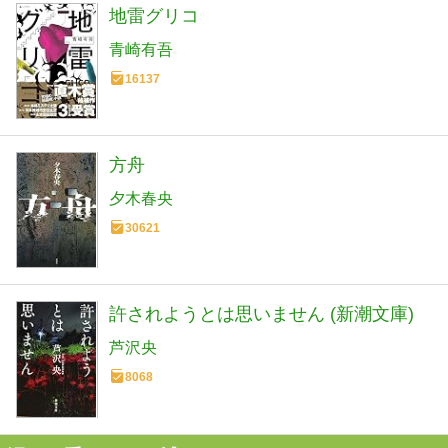
地雷グリコ
青崎有吾
16137
方舟
夕木春央
30621
許されようとは思いません (新潮文庫)
芦沢央
8068