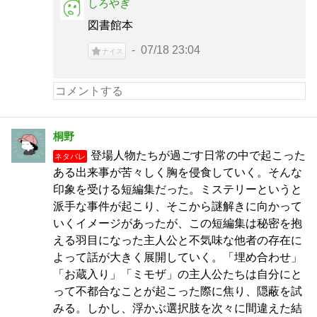
しろやぎ
図書館本
07/18 23:04
ナイス
桐野
登場人物たちが過ごす日常の中で起こった
ネタバレ
ある出来事が苦々しく胸を侵食していく。そんな
印象を受ける短編集だった。ミステリーというと
派手な事件が起こり、そこから謎解きに向かって
いくイメージがあったが、この短編集は秘密を抱
える羽目になった主人公と不気味な他者の存在に
よって話が大きく展開していく。「埋め合わせ」
「お蔵入り」「ミモザ」の主人公たちは自分にと
って不都合なことが起こった際に焦り、隠蔽を試
みる。しかし、浮かぶ選択肢を次々に間違えた結