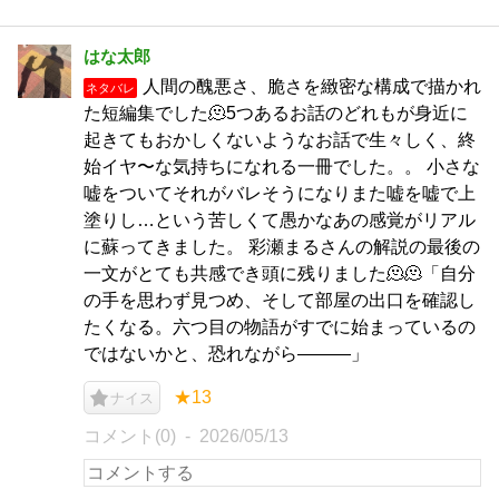
はな太郎
人間の醜悪さ、脆さを緻密な構成で描かれ
ネタバレ
た短編集でした🫠5つあるお話のどれもが身近に
起きてもおかしくないようなお話で生々しく、終
始イヤ〜な気持ちになれる一冊でした。。 小さな
嘘をついてそれがバレそうになりまた嘘を嘘で上
塗りし…という苦しくて愚かなあの感覚がリアル
に蘇ってきました。 彩瀬まるさんの解説の最後の
一文がとても共感でき頭に残りました🫠🫠「自分
の手を思わず見つめ、そして部屋の出口を確認し
たくなる。六つ目の物語がすでに始まっているの
ではないかと、恐れながら———」
★13
ナイス
コメント(0)
2026/05/13