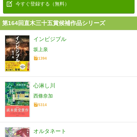
今すぐ登録する（無料）
第164回直木三十五賞候補作品シリーズ
インビジブル
坂上泉
1394
心淋し川
西條奈加
5314
オルタネート