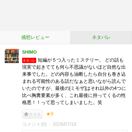
感想レビュー
ネタバレ
SHIMO
短編が５つ入ったミステリー。 どの話も
ネタバレ
現実で起きてても何ら不思議がないほど自然な出
来事でした。どの内容も油断したら自分も巻き込
まれる可能性のある話だなぁと思いながら読んで
いたのですが、最後の[ミモザ]はそれ以外の4つに
比べ胸糞要素が多く、これ最後に持ってくるの性
格悪！！って思ってしまいました。笑
★9
ナイス
コメント(0)
2026/07/18