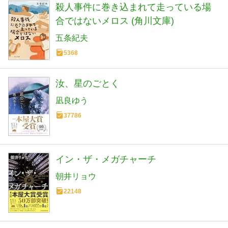
殺人事件に巻き込まれて走っている場
合ではないメロス (角川文庫)
五条紀夫
5368
汝、星のごとく
凪良ゆう
37786
イン・ザ・メガチャーチ
朝井リョウ
22148