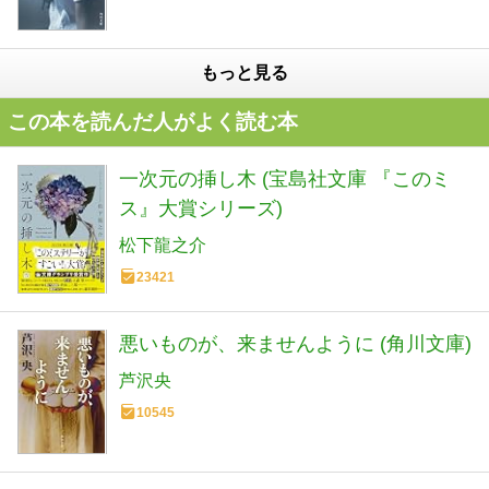
もっと見る
この本を読んだ人がよく読む本
一次元の挿し木 (宝島社文庫 『このミ
ス』大賞シリーズ)
松下龍之介
23421
悪いものが、来ませんように (角川文庫)
芦沢央
10545