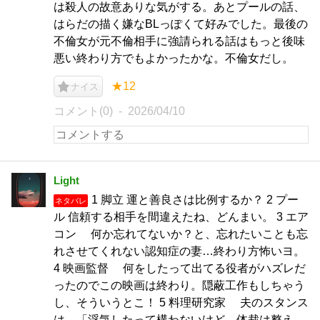
は殺人の故意ありな気がする。あとプールの話、
はらだの描く嫌なBLっぽくて好みでした。最後の
不倫女が元不倫相手に強請られる話はもっと後味
悪い終わり方でもよかったかな。不倫女だし。
★12
ナイス
コメント(0)
2026/04/10
Light
1 脚立 運と善良さは比例するか？ 2 プー
ネタバレ
ル 信頼する相手を間違えたね、どんまい。 3 エア
コン 何か忘れてないか？と、忘れたいことも忘
れさせてくれない認知症の妻…終わり方怖いヨ。
4 映画監督 何をしたって出てる役者がハズレだ
ったのでこの映画は終わり。隠蔽工作もしちゃう
し、そういうとこ！ 5 料理研究家 夫のスタンス
は、「浮気したって構わないけど、体裁は整え