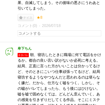
果、自滅してしまう。その後味の悪さにうわあと
引いてしまった。
★8
ナイス
コメント(0)
2026/07/18
卑下ちん
朝、寝坊したときに職場に何て電話をかけ
ネタバレ
るか。都合の良い言い訳がないか必死に考える。
結局、正直に言った方がいいことは分かってるけ
ど、そのときにこいつ仕事頑張ってるけど、結局
寝坊するようなやつなんだと思われるのは堪らな
く嫌だ。だから、仕方なく嘘をつく。しかし、そ
の嘘がバレてしまったら、もう後にはひけない。
嘘を嘘で固めなくては。どんどん歪んでいく。あ
の感覚を引きずりだしてくる作品。そこにミステ