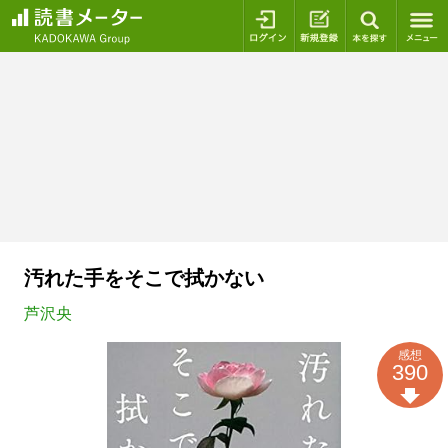
ログイン
新規登録
本を探
汚れた手をそこで拭かない
芦沢央
感想
390