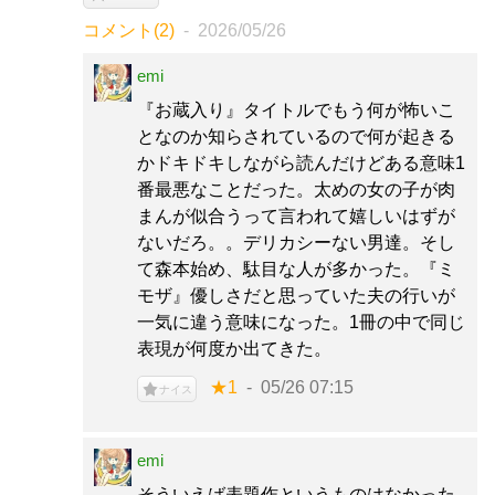
コメント(2)
2026/05/26
emi
『お蔵入り』タイトルでもう何が怖いこ
となのか知らされているので何が起きる
かドキドキしながら読んだけどある意味1
番最悪なことだった。太めの女の子が肉
まんが似合うって言われて嬉しいはずが
ないだろ。。デリカシーない男達。そし
て森本始め、駄目な人が多かった。『ミ
モザ』優しさだと思っていた夫の行いが
一気に違う意味になった。1冊の中で同じ
表現が何度か出てきた。
★1
05/26 07:15
ナイス
emi
そういえば表題作というものはなかった