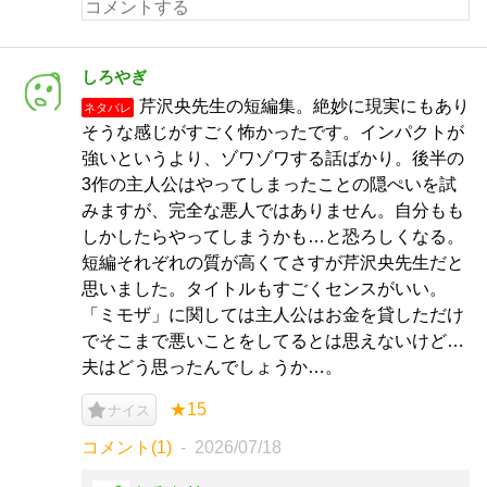
しろやぎ
芹沢央先生の短編集。絶妙に現実にもあり
ネタバレ
そうな感じがすごく怖かったです。インパクトが
強いというより、ゾワゾワする話ばかり。後半の
3作の主人公はやってしまったことの隠ぺいを試
みますが、完全な悪人ではありません。自分もも
しかしたらやってしまうかも…と恐ろしくなる。
短編それぞれの質が高くてさすが芹沢央先生だと
思いました。タイトルもすごくセンスがいい。
「ミモザ」に関しては主人公はお金を貸しただけ
でそこまで悪いことをしてるとは思えないけど…
夫はどう思ったんでしょうか…。
★15
ナイス
コメント(1)
2026/07/18