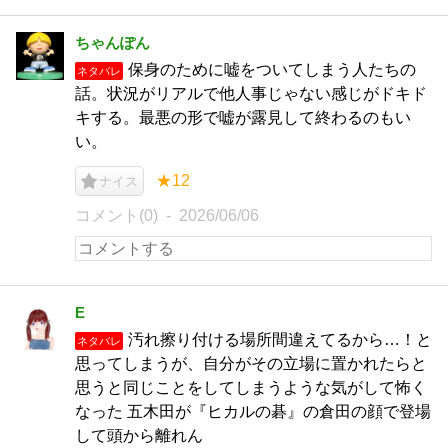
ちゃんぽん
保身のために嘘をついてしまう人たちの
ネタバレ
話。状況がリアルで他人事じゃない感じがドキド
キする。最悪の形で嘘が露見して終わるのもい
い。
★12
ナイス
コメント(0)
2026/06/06
E
汚れ擦り付ける場所間違えてるから…！と
ネタバレ
思ってしまうが、自分がその立場に置かれたらと
思うと同じことをしてしまうような気がして怖く
なった 五木田が『ヒカルの碁』の倉田の顔で登場
して頭から離れん