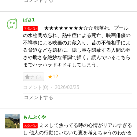
ばさ1
★★★★★★★★☆☆ 転落死、プール
ネタバレ
の水栓閉め忘れ、熱中症による死亡、映画俳優の
不祥事による映画のお蔵入り、昔の不倫相手によ
る脅迫などを題材に、隠し事を隠蔽する人間の弱
さや脆さを絶妙な筆調で描く。読んでいるこちら
までハラハラドキドキしてしまう。
★12
ナイス
コメント(0)
2026/03/25
もんぷくや
ミスして焦ってる時の心情がリアルすぎる
ネタバレ
し 他人の行動にいちいち裏を考えちゃうのわかる