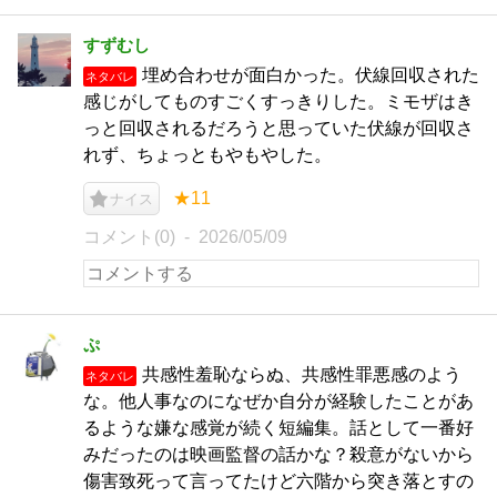
すずむし
埋め合わせが面白かった。伏線回収された
ネタバレ
感じがしてものすごくすっきりした。ミモザはき
っと回収されるだろうと思っていた伏線が回収さ
れず、ちょっともやもやした。
★11
ナイス
コメント(0)
2026/05/09
ぷ
共感性羞恥ならぬ、共感性罪悪感のよう
ネタバレ
な。他人事なのになぜか自分が経験したことがあ
るような嫌な感覚が続く短編集。話として一番好
みだったのは映画監督の話かな？殺意がないから
傷害致死って言ってたけど六階から突き落とすの