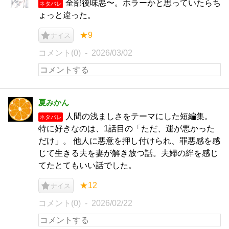
全部後味悪〜。ホラーかと思っていたらち
ネタバレ
ょっと違った。
★9
ナイス
コメント(0)
2026/03/02
夏みかん
人間の浅ましさをテーマにした短編集。
ネタバレ
特に好きなのは、1話目の「ただ、運が悪かった
だけ」。 他人に悪意を押し付けられ、罪悪感を感
じて生きる夫を妻が解き放つ話。夫婦の絆を感じ
てたとてもいい話でした。
★12
ナイス
コメント(0)
2026/02/22