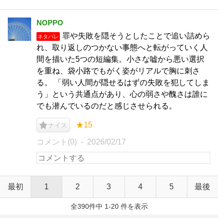
NOPPO
罪や失敗を隠そうとしたことで追い詰めら
ネタバレ
れ、取り返しのつかない事態へと転がっていく人
間を描いた5つの短編集。小さな嘘から悪い選択
を重ね、袋小路でもがく姿がリアルで胸に刺さ
る。 「弱い人間が隠せるはずの失敗を犯してしま
う」という共通点があり、心の弱さや醜さは誰に
でも潜んでいるのだと感じさせられる。
★15
ナイス
コメント(0)
2026/02/17
最初
1
2
3
4
5
最後
全390件中 1-20 件を表示