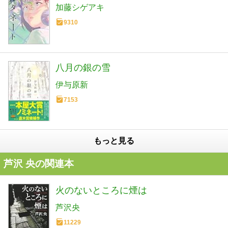
加藤シゲアキ
9310
八月の銀の雪
伊与原新
7153
もっと見る
芦沢 央の関連本
火のないところに煙は
芦沢央
11229