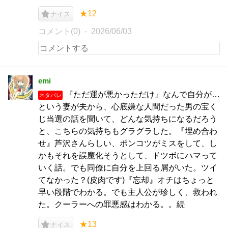
★12
ナイス
コメント(0)
2026/06/03
emi
『ただ運が悪かっただけ』なんで自分が…
ネタバレ
という妻が夫から、心底嫌な人間だった男の宝く
じ当選の話を聞いて、どんな気持ちになるだろう
と、こちらの気持ちもグラグラした。『埋め合わ
せ』芦沢さんらしい、ポンコツがミスをして、し
かもそれを誤魔化そうとして、ドツボにハマって
いく話。でも同僚に自分を上回る屑がいた。ツイ
てなかった？(皮肉です)『忘却』オチはちょっと
早い段階でわかる。でも主人公が珍しく、救われ
た。クーラーへの罪悪感はわかる。。続
★13
ナイス