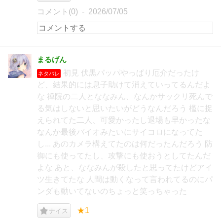
コメント(0)
2026/07/05
まるげん
初見 伏黒パッパやっぱり厄介だったけ
ネタバレ
ど、結果的には息子助けて消えていってるんだよ
な 禪院の二人とななみん、なんかサックリ死んで
る気はしないと思いたいがどうなんだろう 檻に捉
えられてた二人、可愛かったし退場も早かったな
なんか最後バイオみたいにサイコロになってた
し... あのカメラ構えてたのは何だったんだろう 防
御にも使ってたし、攻撃にも使おうとしてたんだ
よな あと、ななみんが殺したと思ってたけどアイ
ツ生きてたな 人間は動くなって言われてるのにパ
ンダも動いてないのちょっと笑っちゃった
★1
ナイス