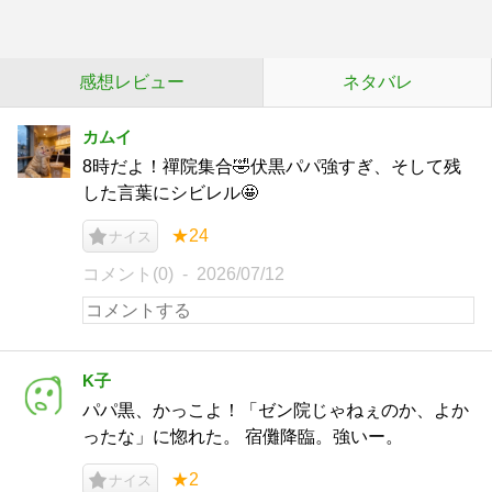
感想レビュー
ネタバレ
カムイ
8時だよ！禪院集合🤣伏黒パパ強すぎ、そして残
した言葉にシビレル🤩
★24
ナイス
コメント(0)
2026/07/12
K子
パパ黒、かっこよ！「ゼン院じゃねぇのか、よか
ったな」に惚れた。 宿儺降臨。強いー。
★2
ナイス