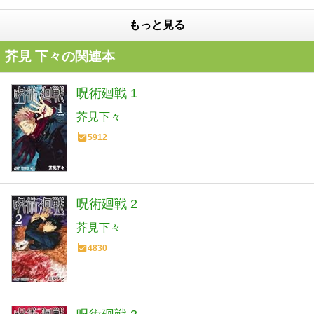
もっと見る
芥見 下々の関連本
呪術廻戦 1
芥見下々
5912
呪術廻戦 2
芥見下々
4830