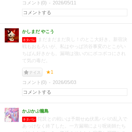
コメント(0)
2026/05/11
かしまだ やこう
まだまだまだ良し！のとこ大好き。新宿決
ネタバレ
戦もおもろいが、私はやっぱ渋谷事変のとこがい
ちばん好きかも。漏瑚は強いのにボコボコにされ
て気の毒だ。
★1
ナイス
コメント(0)
2026/05/03
かぷかぷ籠島
陀艮との戦いは予期せぬ伏黒パパの乱入で
ネタバレ
あっけなく終了した。一方漏瑚により呪術師たち