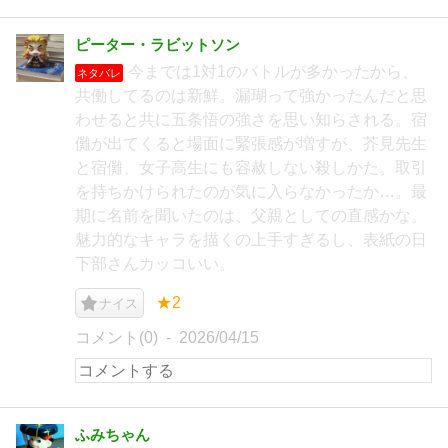
ピーター・ラビットソン
今までは1対1のバトルが多かったから、
ネタバレ
共働してるのは新鮮。漏瑚って強かったんだと思
わせると共に五条悟の強さを思い知らされる。宿
儺が出てくると場面に緊張感が増すが、芥見先生
と宿儺、女子高生にも容赦しない殺しかた。取引
を持ちかけられたのが気に入らなかったか…。最
期に名前を聞いたのは、父親としての直感かな。
魅力的なキャラを描くの上手すぎるし、表紙の日
下部さんカッコいい。
★2
ナイス
コメント(0)
2026/04/15
ふみちゃん