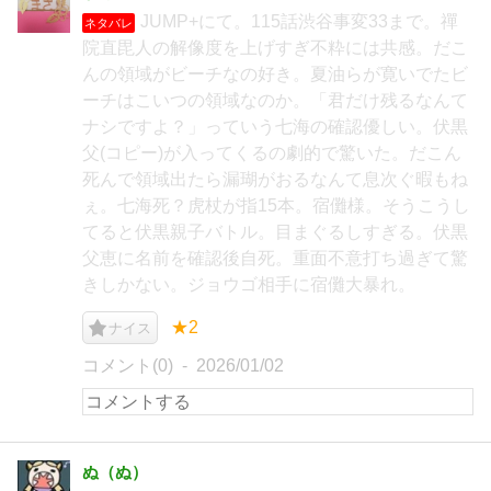
JUMP+にて。115話渋谷事変33まで。禪
ネタバレ
院直毘人の解像度を上げすぎ不粋には共感。だこ
んの領域がビーチなの好き。夏油らが寛いでたビ
ーチはこいつの領域なのか。「君だけ残るなんて
ナシですよ？」っていう七海の確認優しい。伏黒
父(コピー)が入ってくるの劇的で驚いた。だこん
死んで領域出たら漏瑚がおるなんて息次ぐ暇もね
ぇ。七海死？虎杖が指15本。宿儺様。そうこうし
てると伏黒親子バトル。目まぐるしすぎる。伏黒
父恵に名前を確認後自死。重面不意打ち過ぎて驚
きしかない。ジョウゴ相手に宿儺大暴れ。
★2
ナイス
コメント(0)
2026/01/02
ぬ（ぬ）