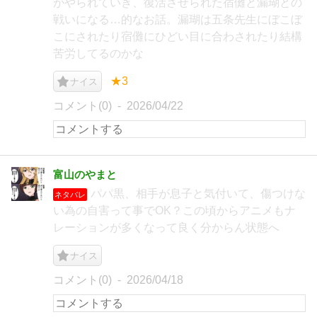
がやられていき、復活させられた宿儺と漏瑚との
戦いになる…的なお話。漏瑚は五条先生にぼこぼ
こにされたり宿儺にひどい目に合わされたり結構
苦労してるのかな
★3
ナイス
コメント(0)
2026/04/22
富山のやまと
パパ黒、相手が息子と気付いて、傷つけな
ネタバレ
い為の自害って事でOK？この頃からアニメもナ
レーションが多くなって良く分からん状態へ
ナイス
コメント(0)
2026/04/18