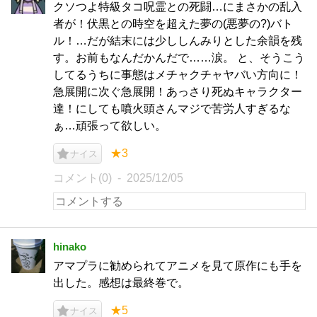
クソつよ特級タコ呪霊との死闘…にまさかの乱入
者が！伏黒との時空を超えた夢の(悪夢の?)バト
ル！…だが結末には少ししんみりとした余韻を残
す。お前もなんだかんだで……涙。 と、そうこう
してるうちに事態はメチャクチャヤバい方向に！
急展開に次ぐ急展開！あっさり死ぬキャラクター
達！にしても噴火頭さんマジで苦労人すぎるな
ぁ…頑張って欲しい。
★3
ナイス
コメント(0)
2025/12/05
hinako
アマプラに勧められてアニメを見て原作にも手を
出した。感想は最終巻で。
★5
ナイス