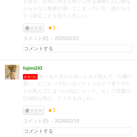
を置き、必死に考えをめぐらせる漏瑚くんに敵な
がらかなり愛着が湧いてしまっている。彼がもう
すぐ散ることを思うと悲しい。
★3
ナイス
コメント(0)
2026/02/22
fujimi243
あーもー次から次へと人が死んで、心臓に
ネタバレ
悪い。だごんってやっぱりクトゥルフ？菜々子た
ちが死んでしまったのはショック。そして宿儺の
圧倒的な強さ、どうするのこれ。
★3
ナイス
コメント(0)
2026/02/19