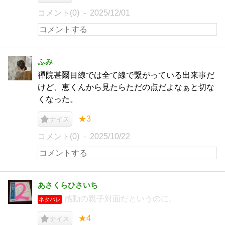
コメント(0)
2025/12/01
ふみ
禪院甚爾目線では全て線で繋がっている出来事だ
けど、恵くんから見たらただの点だよなぁと切な
くなった。
★3
ナイス
コメント(0)
2025/10/22
あさくらひさいち
感動の親子対面だというのに。
ネタバレ
★4
ナイス