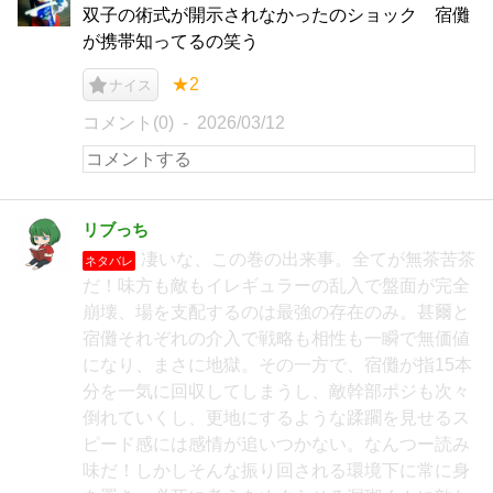
双子の術式が開示されなかったのショック 宿儺
が携帯知ってるの笑う
★2
ナイス
コメント(0)
2026/03/12
リブっち
凄いな、この巻の出来事。全てが無茶苦茶
ネタバレ
だ！味方も敵もイレギュラーの乱入で盤面が完全
崩壊、場を支配するのは最強の存在のみ。甚爾と
宿儺それぞれの介入で戦略も相性も一瞬で無価値
になり、まさに地獄。その一方で、宿儺が指15本
分を一気に回収してしまうし、敵幹部ポジも次々
倒れていくし、更地にするような蹂躙を見せるス
ピード感には感情が追いつかない。なんつー読み
味だ！しかしそんな振り回される環境下に常に身