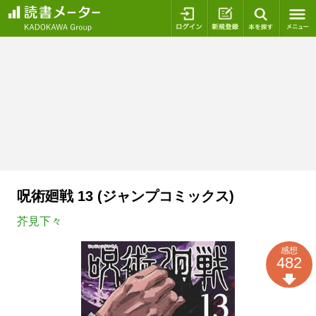
ログイン
新規登録
本を探
呪術廻戦 13 (ジャンプコミックス)
芥見下々
感想
482