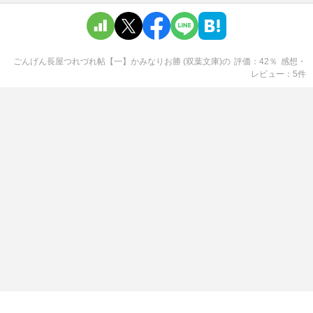
ごんげん長屋つれづれ帖【一】かみなりお勝 (双葉文庫)
の
評価
42
％
感想・
レビュー
5
件