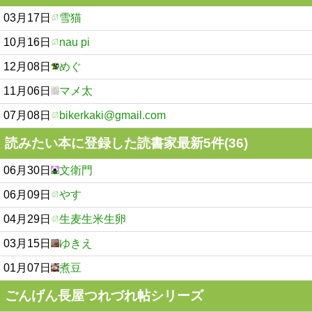
03月17日
雪猫
10月16日
nau pi
12月08日
めぐ
11月06日
マメ太
07月08日
bikerkaki@gmail.com
読みたい本に登録した読書家最新5件(36)
06月30日
文衛門
06月09日
やす
04月29日
生麦生米生卵
03月15日
ゆきえ
01月07日
煮豆
ごんげん長屋つれづれ帖シリーズ