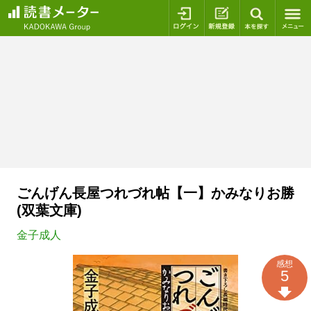
ログイン
新規登録
本を探
ごんげん長屋つれづれ帖【一】かみなりお勝
(双葉文庫)
金子成人
感想
5