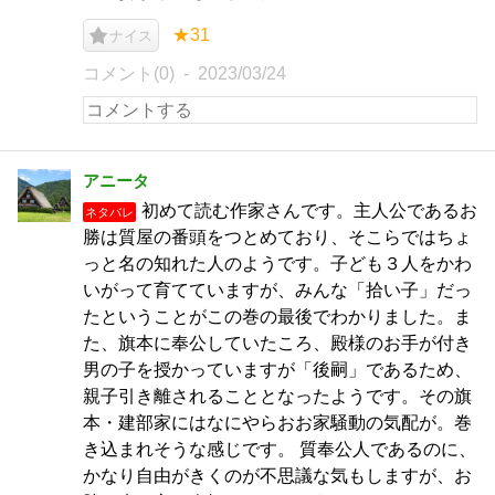
★31
ナイス
コメント(0)
2023/03/24
アニータ
初めて読む作家さんです。主人公であるお
ネタバレ
勝は質屋の番頭をつとめており、そこらではちょ
っと名の知れた人のようです。子ども３人をかわ
いがって育てていますが、みんな「拾い子」だっ
たということがこの巻の最後でわかりました。ま
た、旗本に奉公していたころ、殿様のお手が付き
男の子を授かっていますが「後嗣」であるため、
親子引き離されることとなったようです。その旗
本・建部家にはなにやらおお家騒動の気配が。巻
き込まれそうな感じです。 質奉公人であるのに、
かなり自由がきくのが不思議な気もしますが、お