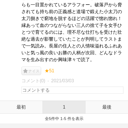
らも一目置かれているアラフォー。破落戸から脅
されても持ち前の正義感と道場で鍛えた小太刀の
太刀捌きで窮地を脱するほどの活躍で惚れ惚れ！
縁あって血のつながらない三人の捨て子を女手ひ
とつで育てるのには、理不尽な仕打ちを受けた壮
絶な過去が影響していたことが判明してラストま
で一気読み。長屋の住人との人情味溢れるふれあ
いと気っ風の良いお勝の人柄が次回、どんなドラ
マを生み出すのか興味津々で読了。
★51
ナイス
コメント(0)
2021/03/03
最初
1
最後
全5件中 1-5 件を表示