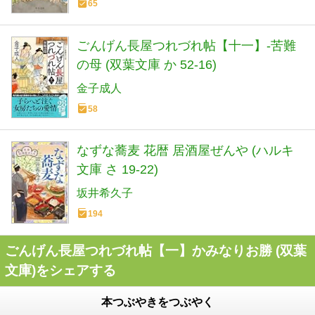
65
ごんげん長屋つれづれ帖【十一】-苦難
の母 (双葉文庫 か 52-16)
金子成人
58
なずな蕎麦 花暦 居酒屋ぜんや (ハルキ
文庫 さ 19-22)
坂井希久子
194
ごんげん長屋つれづれ帖【一】かみなりお勝 (双葉
文庫)をシェアする
本つぶやきをつぶやく