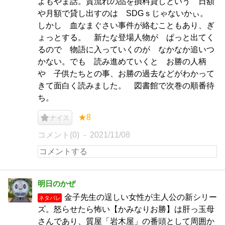
よもやま話。質流れの品を損料貸しという 日額
や月額で貸し出すのは SDGｓじゃないかぃ。
しかし 血なまぐさい事件が絡むこともあり、ぎ
ょっとする。 新たな登場人物が ぱっと出てく
るので 物語に入っていくのが なかなか追いつ
かない。でも 読み進めていくと お勝の人柄
や 子供たちとの事、お勝の過去などがわかって
きて面白く読みました。 図書館で次巻の順番待
ち。
★8
ナイス
コメント(0)
2021/11/08
明日のかぜ
金子先生の逞しい女性が主人公の新シリー
ネタバレ
ズ。怒らせたら怖い【かみなりお勝】は肝っ玉母
さんであり、質屋「岩木屋」の番頭として周囲か