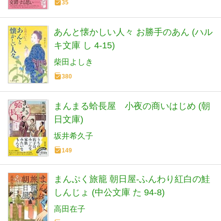
35
あんと懐かしい人々 お勝手のあん (ハル
キ文庫 し 4-15)
柴田よしき
380
まんまる蛤長屋 小夜の商いはじめ (朝
日文庫)
坂井希久子
149
まんぷく旅籠 朝日屋-ふんわり紅白の鮭
しんじょ (中公文庫 た 94-8)
高田在子