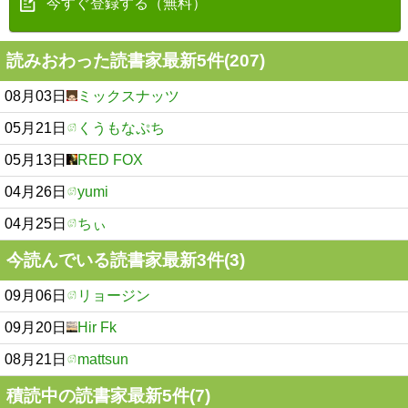
今すぐ登録する（無料）
読みおわった読書家最新5件(207)
08月03日
ミックスナッツ
05月21日
くうもなぷち
05月13日
RED FOX
04月26日
yumi
04月25日
ちぃ
今読んでいる読書家最新3件(3)
09月06日
リョージン
09月20日
Hir Fk
08月21日
mattsun
積読中の読書家最新5件(7)