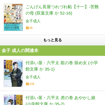
ごんげん長屋つれづれ帖【十一】-苦難
の母 (双葉文庫 か 52-16)
金子成人
58
もっと見る
金子 成人の関連本
付添い屋・六平太 龍の巻 留め女 (小学
館文庫 か 35-1)
金子成人
238
付添い屋・六平太 虎の巻 あやかし娘
(小学館文庫 か 35-2)