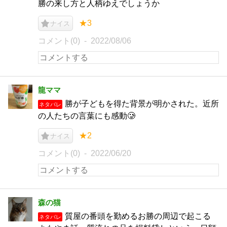
勝の来し方と人柄ゆえでしょうか
★3
ナイス
コメント(0)
2022/08/06
龍ママ
勝が子どもを得た背景が明かされた。近所
ネタバレ
の人たちの言葉にも感動🥲
★2
ナイス
コメント(0)
2022/06/20
森の猫
質屋の番頭を勤めるお勝の周辺で起こる
ネタバレ