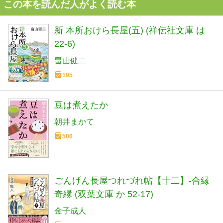
この本を読んだ人がよく読む本
新 本所おけら長屋(五) (祥伝社文庫 は
22-6)
畠山健二
195
豆は煮えたか
朝井まかて
506
ごんげん長屋つれづれ帖【十二】-合縁
奇縁 (双葉文庫 か 52-17)
金子成人