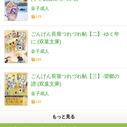
金子成人
176
ごんげん長屋つれづれ帖【二】-ゆく年
に (双葉文庫)
金子成人
166
ごんげん長屋つれづれ帖【三】-望郷の
譜 (双葉文庫)
金子成人
135
もっと見る