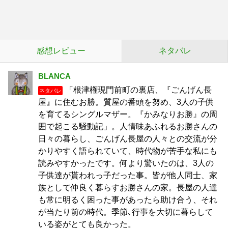
感想レビュー
ネタバレ
BLANCA
「根津権現門前町の裏店、『ごんげん長
ネタバレ
屋』に住むお勝。質屋の番頭を努め、3人の子供
を育てるシングルマザー。『かみなりお勝』の周
囲で起こる騒動記」。人情味あふれるお勝さんの
日々の暮らし、ごんげん長屋の人々との交流が分
かりやすく語られていて、時代物が苦手な私にも
読みやすかったです。何より驚いたのは、3人の
子供達が貰われっ子だった事。皆が他人同士、家
族として仲良く暮らすお勝さんの家。長屋の人達
も常に明るく困った事があったら助け合う、それ
が当たり前の時代。季節､行事を大切に暮らして
いる姿がとても良かった。