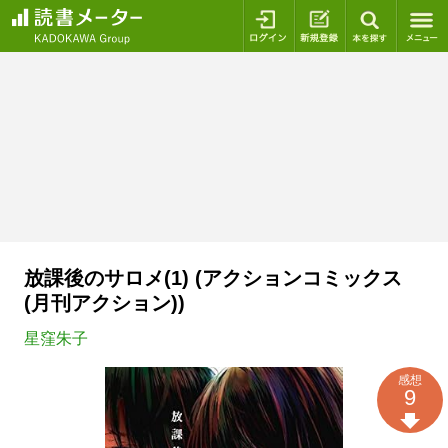
ログイン
新規登録
本を探
放課後のサロメ(1) (アクションコミックス
(月刊アクション))
星窪朱子
感想
9