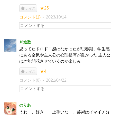
★25
ナイス
コメント(1)
2023/10/14
16進数
思ってたドロドロ感はなかったが思春期、学生感
にある空気や主人公の心理描写が良かった 主人公
は才能開花させていくのか楽しみ
★4
ナイス
コメント(0)
2021/04/22
のりあ
うわー、好き！！上手いなー。芸術はイマイチ分