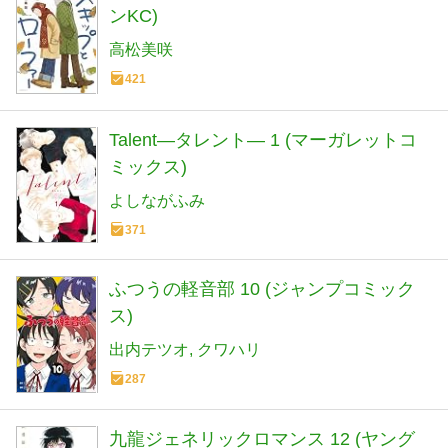
ンKC)
高松美咲
421
Talent―タレント― 1 (マーガレットコ
ミックス)
よしながふみ
371
ふつうの軽音部 10 (ジャンプコミック
ス)
出内テツオ
クワハリ
287
九龍ジェネリックロマンス 12 (ヤング