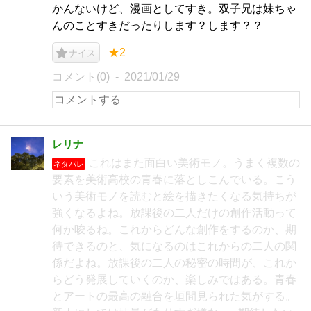
かんないけど、漫画としてすき。双子兄は妹ちゃ
んのことすきだったりします？します？？
★2
ナイス
コメント(0)
2021/01/29
レリナ
これはまた面白い美術モノ。うまく複数の
ネタバレ
要素を美術高校の青春に落としこんでいる。こう
いう美術モノを読むと絵を描きたくなる気持ちが
強くなるよね。放課後の二人だけの創作活動って
何か唆るね。これからどんな創作をするのか、期
待できるのと、気になるのはこれからの二人の関
係だよね。放課後の二人の秘密の時間が、これか
らどう発展していくのか、楽しみではある。青春
とアートの最高の融合を垣間見られた気がする。