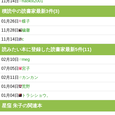
11月14日
naokix2001
積読中の読書家最新3件(3)
01月26日
蝶子
11月28日
穢馨
11月14日
c
読みたい本に登録した読書家最新5件(11)
02月10日
meg
07月05日
宮子
02月11日
カンカン
01月04日
荒野
01月04日
トラシショウ。
星窪 朱子の関連本