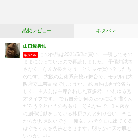
感想レビュー
ネタバレ
山口透析鉄
この作品は2021/5/2に買い、一読してその
ネタバレ
ままになっていたので再読しました。 予備知識等
もなく、なんか良さそう、とジャケ買い？したも
のです。 大阪の芸術系高校が舞台で、モデルは大
阪府立工芸高校でしょうか。 絵画科は男子3名ら
しく、主人公は主席合格した喜多君、いわゆる秀
才タイプです。 でも自分は何のために絵を描くん
だろう？というのもあり、そんな中で、1人密か
に創作活動をしている林原さんと知り合い、そこ
からが興味深いです。 彼女、ハチクロに出てくる
はぐちゃんを彷彿とさせます。明らかに天才肌と
いうか。↓↓↓