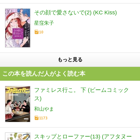
その顔で愛さないで(2) (KC Kiss)
星窪朱子
10
もっと見る
この本を読んだ人がよく読む本
ファミレス行こ。 下 (ビームコミック
ス)
和山やま
1173
スキップとローファー(13) (アフタヌー