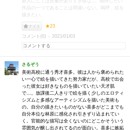
新人にしては技量がありすぎ様な...。期待したい
作品の一つであることは間違いない。嗚呼、絵を
描きたい。
★23
ナイス
コメント(0)
2021/01/03
さるぞう
美術高校に通う秀才喜多。彼は人から褒められた
い一心で絵を描いてきた努力家だが、高校で出会
った彼女は好きなものを描いていたい天才肌
で…。放課後二人きりで絵を描く少しのエロティ
シズムと多感なアーティシズムを描いた美術も
の。自分の描きたいものがない喜多がどこまでも
自分本位な林原に感化され引きずり込まれてい
く。官能的な描写は全くないのにどこかそういう
雰囲気が醸し出されてるのが面白い。喜多に嫉妬