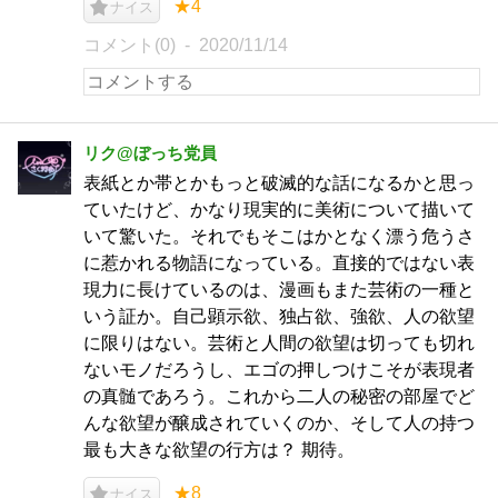
★4
ナイス
コメント(0)
2020/11/14
リク@ぼっち党員
表紙とか帯とかもっと破滅的な話になるかと思っ
ていたけど、かなり現実的に美術について描いて
いて驚いた。それでもそこはかとなく漂う危うさ
に惹かれる物語になっている。直接的ではない表
現力に長けているのは、漫画もまた芸術の一種と
いう証か。自己顕示欲、独占欲、強欲、人の欲望
に限りはない。芸術と人間の欲望は切っても切れ
ないモノだろうし、エゴの押しつけこそが表現者
の真髄であろう。これから二人の秘密の部屋でど
んな欲望が醸成されていくのか、そして人の持つ
最も大きな欲望の行方は？ 期待。
★8
ナイス