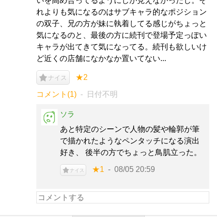
いを高め合ってるようにしか見えなかったし。そ
れよりも気になるのはサブキャラ的なポジション
の双子、兄の方が妹に執着してる感じがちょっと
気になるのと、最後の方に続刊で登場予定っぽい
キャラが出てきて気になってる。続刊も欲しいけ
ど近くの店舗になかなか置いてない...
★2
ナイス
コメント(1)
日付不明
ソラ
あと特定のシーンで人物の髪や輪郭が筆
で描かれたようなペンタッチになる演出
好き、 後半の方でちょっと鳥肌立った。
★1
08/05 20:59
ナイス