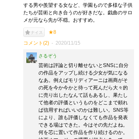
する男や羨望する女など、学園もので多様な子供
たちが芸術と向き合うのが好きだな。戯曲のサロ
メが元なら先が不穏。おすすめ。
★8
ナイス
コメント(2)
2020/11/15
さるぞう
芸術は評論と切り離せないとSNSに自分
の作品をアップし続ける少女が気になる
なあ。例えばモリディアーニは画商がそ
の死を今か今かと待って死んだら大々的
に売り出したなんて話もあるし、果たし
て他者の評価というものをどこまで頼れ
ば信用すればいいのかは難しい。SNS等
により、誰も評価しなくても作品を発表
できる場はできた。今はその先だよね。
何を芯に置いて作品を作り続けるのか。