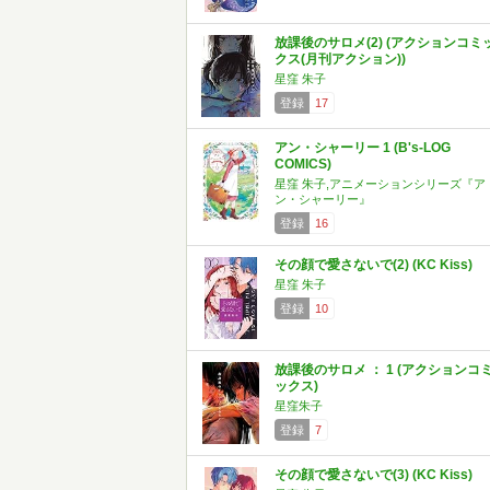
放課後のサロメ(2) (アクションコミ
クス(月刊アクション))
星窪 朱子
登録
17
アン・シャーリー 1 (B's-LOG
COMICS)
星窪 朱子,アニメーションシリーズ『ア
ン・シャーリー』
登録
16
その顔で愛さないで(2) (KC Kiss)
星窪 朱子
登録
10
放課後のサロメ ： 1 (アクションコ
ックス)
星窪朱子
登録
7
その顔で愛さないで(3) (KC Kiss)