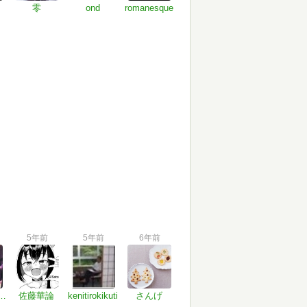
零
ond
romanesque
5年前
5年前
6年前
シショウ。
佐藤華論
kenitirokikuti
さんげ