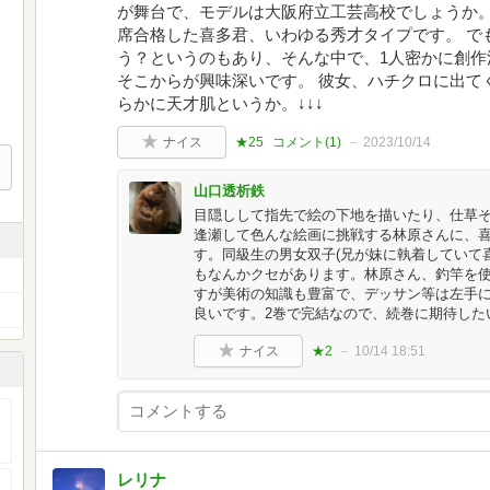
が舞台で、モデルは大阪府立工芸高校でしょうか。
席合格した喜多君、いわゆる秀才タイプです。 で
う？というのもあり、そんな中で、1人密かに創作
そこからが興味深いです。 彼女、ハチクロに出て
らかに天才肌というか。↓↓↓
ナイス
★25
コメント(
1
)
2023/10/14
山口透析鉄
目隠しして指先で絵の下地を描いたり、仕草
逢瀬して色んな絵画に挑戦する林原さんに、
す。同級生の男女双子(兄が妹に執着していて
もなんかクセがあります。林原さん、釣竿を
すが美術の知識も豊富で、デッサン等は左手
良いです。2巻で完結なので、続巻に期待した
ナイス
★2
10/14 18:51
レリナ