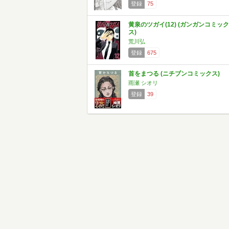
登録
75
黄泉のツガイ(12) (ガンガンコミック
ス)
荒川弘
登録
675
首をまつる (ニチブンコミックス)
雨瀬 シオリ
登録
39