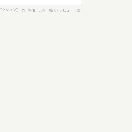
アクション))
の
評価
53
感想・レビュー
2
％
件