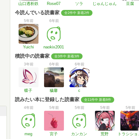
山口透析鉄
Rose07
ソラ
じゅんじゅん
豆腐
今読んでいる読書家
全2件中 新着2件
5年前
6年前
Yuichi
naokix2001
積読中の読書家
全3件中 新着3件
3年前
6年前
6年前
蝶子
穢馨
c
読みたい本に登録した読書家
全11件中 新着8件
4年前
5年前
5年前
5年前
5年前
meg
宮子
カンカン
荒野
トラ