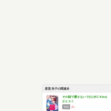
星窪 朱子の関連本
その顔で愛さないで(1) (KC Kiss)
星窪 朱子
登録
21