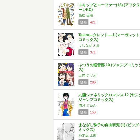
スキップとローファー(13) (アフタヌ
ーンKC)
高松 美咲
登録
421
Talent―タレント― 1 (マーガレット
コミックス)
よしなが ふみ
登録
371
ふつうの軽音部 10 (ジャンプコミッ
ス)
出内 テツオ
登録
286
九龍ジェネリックロマンス 12 (ヤン
ジャンプコミックス)
眉月 じゅん
登録
158
まなざし珠子の自由研究 (1) (ビッグ
ミックス)
乃木坂 太郎