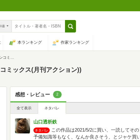
n和書
は
本ランキング
作家ランキング
クション))
ンコミックス(月刊アクション))
感想・レビュー
2
全て表示
ネタバレ
山口透析鉄
この作品は2021/5/2に買い、一読して
ネタバレ
予備知識等もなく、なんか良さそう、とジャケ買い