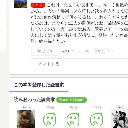
これはまた面白い美術モノ。うまく複数
ネタバレ
いる。こういう美術モノを読むと絵を描きたくな
だけの創作活動って何か唆るね。これからどんな
なるのはこれからの二人の関係だよね。放課後の
していくのか、楽しみではある。青春とアートの
人にしては技量がありすぎ様な...。期待したい作
呼、絵を描きたい。
ナイス
★23
コメント(
0
)
2021/01/03
この本を登録した読書家
読みおわった読書家
全36件中 新着8件
3年前
3年前
3年前
3年前
3年前