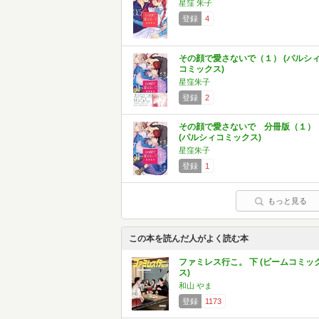
星窪 朱子
登録
4
その顔で愛さないで（１） (パルシ
コミックス)
星窪朱子
登録
2
その顔で愛さないで 分冊版（１）
(パルシィコミックス)
星窪朱子
登録
1
もっと見る
この本を読んだ人がよく読む本
ファミレス行こ。 下 (ビームコミッ
ス)
和山 やま
登録
1173