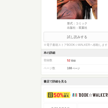
形式：コミック
出版社：双葉社
試し読みする
※電子書籍ストアBOOK☆WALKERへ移動します
本の詳細
登録数
52
登録
ページ数
188
ページ
書店で詳細を見る