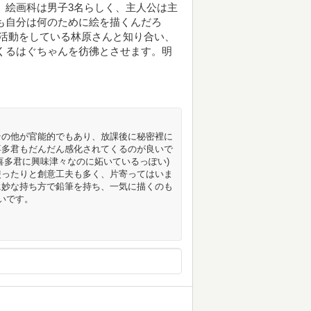
 絵画科は男子3名らしく、主人公は主
も自分は何のために絵を描くんだろ
活動をしている林原さんと知り合い、
くるはぐちゃんを彷彿とさせます。明
その他が官能的でもあり、放課後に秘密裡に
喜多君もだんだん感化されてくるのが良いで
喜多君に興味津々なのに妬いているっぽい)
使ったりと創意工夫も多く、片寄ってはいま
に妙な持ち方で鉛筆を持ち、一気に描くのも
いです。