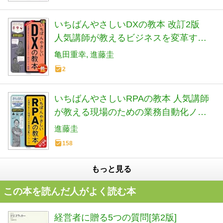
いちばんやさしいDXの教本 改訂2版
人気講師が教えるビジネスを変革するAI
時代のIT戦略 「いちばんやさしい教
亀田重幸
進藤圭
本」シリーズ
2
いちばんやさしいRPAの教本 人気講師
が教える現場のための業務自動化ノウ
ハウ (「いちばんやさしい教本」シリー
進藤圭
ズ)
158
もっと見る
この本を読んだ人がよく読む本
経営者に贈る5つの質問[第2版]