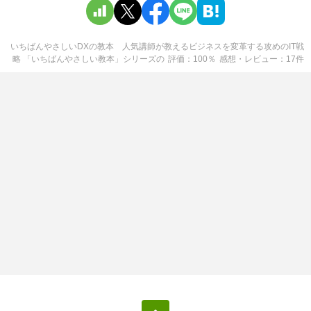
いちばんやさしいDXの教本 人気講師が教えるビジネスを変革する攻めのIT戦
略 「いちばんやさしい教本」シリーズ
の
評価
100
％
感想・レビュー
17
件