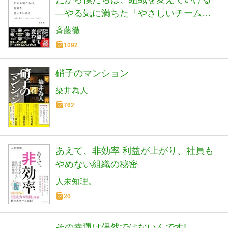
—やる気に満ちた「やさしいチーム」
のつくりかた【ビジネス書グランプリ
斉藤徹
2023「マネジメント部門賞」受賞! 】
1092
硝子のマンション
染井為人
762
あえて、非効率 利益が上がり、社員も
やめない組織の秘密
人未知理。
20
その幸運は偶然ではないんです!