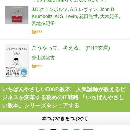
J.D.クランボルツ
A.S.レヴィン
John D.
Krumboltz
Al S. Levin
花田光世
大木紀子
宮地夕紀子
978
こうやって、考える。 (PHP文庫)
外山滋比古
989
いちばんやさしいDXの教本 人気講師が教えるビ
ジネスを変革する攻めのIT戦略 「いちばんやさし
い教本」シリーズをシェアする
本つぶやきをつぶやく