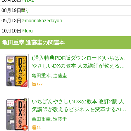
10月10日
HAL
08月19日
り
05月13日
morinokazedayori
10月10日
furu
亀田重幸,進藤圭の関連本
(購入特典PDF版ダウンロード)いちばん
やさしいDXの教本 人気講師が教えるビ
ジネスを変革する攻めのIT戦略
亀田重幸
進藤圭
177
いちばんやさしいDXの教本 改訂2版 人
気講師が教えるビジネスを変革するAI時
代のIT戦略
亀田重幸
進藤圭
24