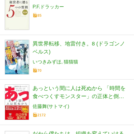
P.F.ドラッカー
85
異世界転移、地雷付き。8 (ドラゴンノ
ベルス)
いつきみずほ
猫猫猫
70
あっという間に人は死ぬから 「時間を
食べつくすモンスター」の正体と倒し
方
佐藤舞(サトマイ)
2172
だから僕たちは、組織を変えていける