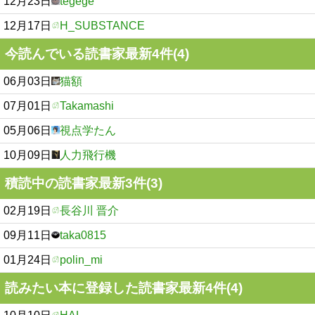
12月23日
tegege
12月17日
H_SUBSTANCE
今読んでいる読書家最新4件(4)
06月03日
猫額
07月01日
Takamashi
05月06日
視点学たん
10月09日
人力飛行機
積読中の読書家最新3件(3)
02月19日
長谷川 晋介
09月11日
taka0815
01月24日
polin_mi
読みたい本に登録した読書家最新4件(4)