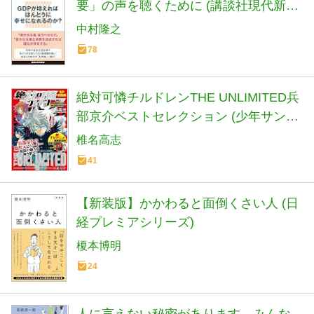
要」の声を聴くために (講談社現代新書
2801)
中村隆之
78
絶対可憐チルドレンTHE UNLIMITED兵
部京介ベストセレクション (少年サンデ
ーコミックススペシャル)
椎名高志
41
【新装版】かかわると面倒くさい人 (日
経プレミアシリーズ)
榎本博明
24
人に言えない秘密があります みんな