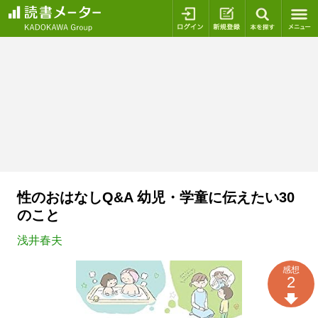
ログイン
新規登録
本を探
性のおはなしQ&A 幼児・学童に伝えたい30
のこと
浅井春夫
感想
2