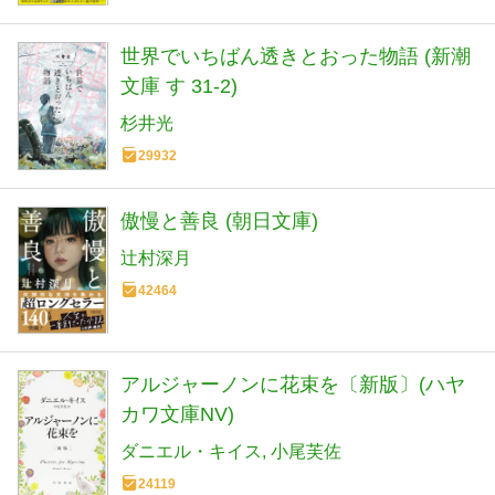
世界でいちばん透きとおった物語 (新潮
文庫 す 31-2)
杉井光
29932
傲慢と善良 (朝日文庫)
辻村深月
42464
アルジャーノンに花束を〔新版〕(ハヤ
カワ文庫NV)
ダニエル・キイス
小尾芙佐
24119