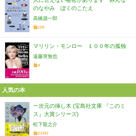
のなやみ ぼくのこたえ
高橋源一郎
109
マリリン・モンロー １００年の孤独
遠藤突無也
4
人気の本
一次元の挿し木 (宝島社文庫 『このミ
ス』大賞シリーズ)
松下龍之介
23392