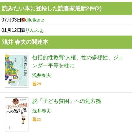
読みたい本に登録した読書家最新2件(2)
07月03日
dilettante
01月12日
りんふぁ
浅井 春夫の関連本
包括的性教育:人権、性の多様性、ジェ
ンダー平等を柱に
浅井春夫
29
脱「子ども貧困」への処方箋
浅井春夫
23