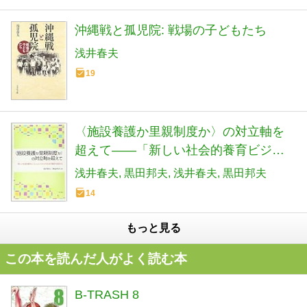
沖縄戦と孤児院: 戦場の子どもたち
浅井春夫
19
〈施設養護か里親制度か〉の対立軸を
超えて――「新しい社会的養育ビジョ
ン」とこれからの社会的養護を展望す
浅井春夫
黒田邦夫
浅井春夫
黒田邦夫
る
14
もっと見る
この本を読んだ人がよく読む本
B-TRASH 8