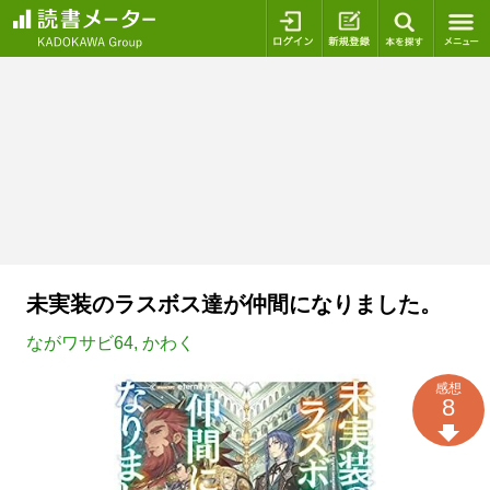
ログイン
新規登録
本を探
未実装のラスボス達が仲間になりました。
ながワサビ64
,
かわく
感想
8