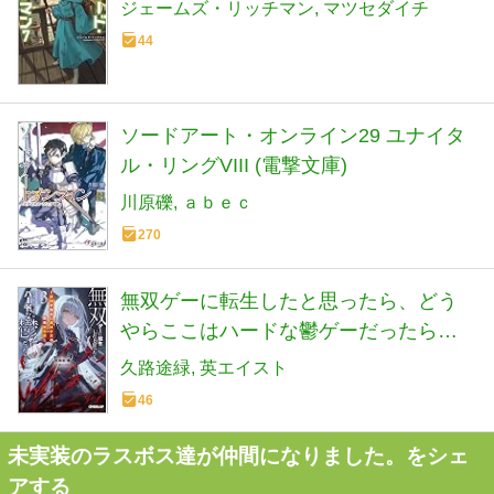
ジェームズ・リッチマン
マツセダイチ
44
ソードアート・オンライン29 ユナイタ
ル・リングVIII (電撃文庫)
川原礫
ａｂｅｃ
270
無双ゲーに転生したと思ったら、どう
やらここはハードな鬱ゲーだったらし
い 3 ～聖剣を抱きし最凶少女の蹂躙無
久路途緑
英エイスト
双譚～ (オーバーラップ文庫)
46
未実装のラスボス達が仲間になりました。をシェ
アする