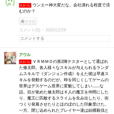
ウンエー神大変だな。会社潰れる程度で済
ネタバレ
むのか？
ナイス
コメント(0)
2020/12/29
アウル
ＶＲＭＭＯの第2陣テスターとして選ばれ
ネタバレ
た修太郎。各人様々なスキルが与えられるランダ
ムスキルで《ダンジョン作成》をえた彼は早速ス
キルを発動するのだが。時を同じくしてゲームの
世界はデスゲーム世界に変貌してしまい.......な
話。目が覚めた修太郎は６人の魔王を仲間にした
り、魔王に匹敵するスライムを生み出したり、街
つくり発展させたりとほのぼのした印象受けた。
一方、閉じ込められたプレイヤー達は結構殺伐と