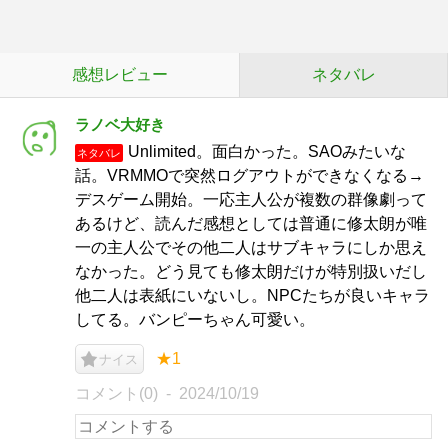
感想レビュー
ネタバレ
ラノベ大好き
Unlimited。面白かった。SAOみたいな
ネタバレ
話。VRMMOで突然ログアウトができなくなる→
デスゲーム開始。一応主人公が複数の群像劇って
あるけど、読んだ感想としては普通に修太朗が唯
一の主人公でその他二人はサブキャラにしか思え
なかった。どう見ても修太朗だけが特別扱いだし
他二人は表紙にいないし。NPCたちが良いキャラ
してる。バンピーちゃん可愛い。
★1
ナイス
コメント(0)
2024/10/19