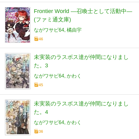
Frontier World ―召喚士として活動中―
(ファミ通文庫)
ながワサビ64
橘由宇
46
未実装のラスボス達が仲間になりまし
た。3
ながワサビ64
かわく
45
未実装のラスボス達が仲間になりまし
た。4
ながワサビ64
かわく
36