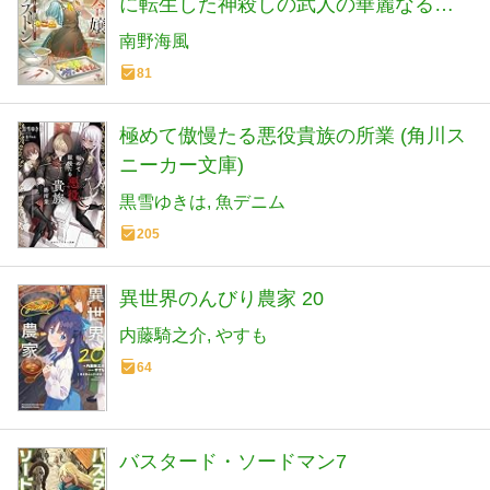
に転生した神殺しの武人の華麗なる無
双録 (HJ文庫 み 07-01-11)
南野海風
81
極めて傲慢たる悪役貴族の所業 (角川ス
ニーカー文庫)
黒雪ゆきは
魚デニム
205
異世界のんびり農家 20
内藤騎之介
やすも
64
バスタード・ソードマン7