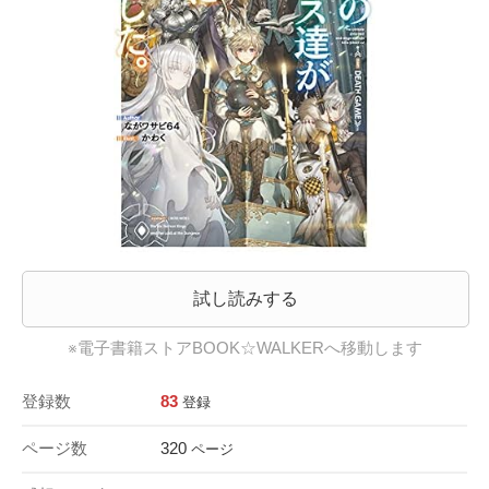
試し読みする
※電子書籍ストアBOOK☆WALKERへ移動します
登録数
83
登録
ページ数
320
ページ