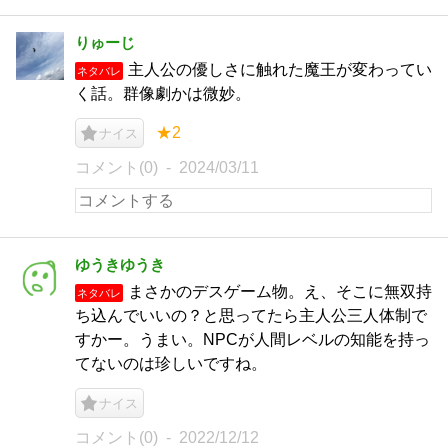
りゅーじ
主人公の優しさに触れた魔王が変わってい
ネタバレ
く話。群像劇かは微妙。
★2
ナイス
コメント(0)
2024/03/11
ゆうきゆうき
まさかのデスゲーム物。え、そこに無双持
ネタバレ
ち込んでいいの？と思ってたら主人公三人体制で
すかー。うまい。NPCが人間レベルの知能を持っ
てないのは珍しいですね。
ナイス
コメント(0)
2022/12/12