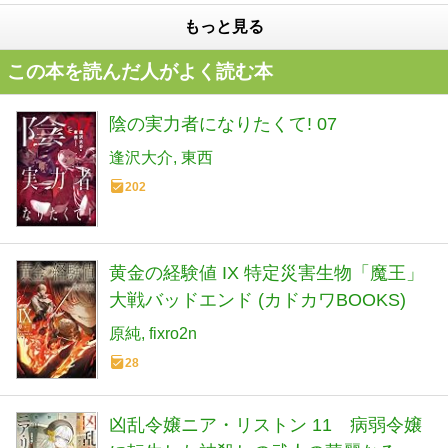
もっと見る
この本を読んだ人がよく読む本
陰の実力者になりたくて! 07
逢沢大介
東西
202
黄金の経験値 IX 特定災害生物「魔王」
大戦バッドエンド (カドカワBOOKS)
原純
fixro2n
28
凶乱令嬢ニア・リストン 11 病弱令嬢