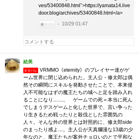
ves/53400848.html">https://yamata14.live
door.blog/archives/53400848.html</a>
10/29 01:47
ナイス
絵美
VRMMO《eternity》のプレイヤー達がゲ
ネタバレ
ーム世界に閉じ込められた。主人公・修太郎は偶
然その瞬間にスキルを発動させたことで、本来侵
入不可能なはずの魔王たちの城へと足を踏み入れ
ることになり……。 ゲームでの死＝本当に死ん
でしまうデスゲームと化した世界で、言い争った
り生きるため戦ったりと殺伐とした雰囲気の
人々。そんな外の世界とは対照的に、修太郎side
のまったり感よ…。主人公が天真爛漫な13歳の少
年なのと、魔王たちが案外チョロいのとで平和な