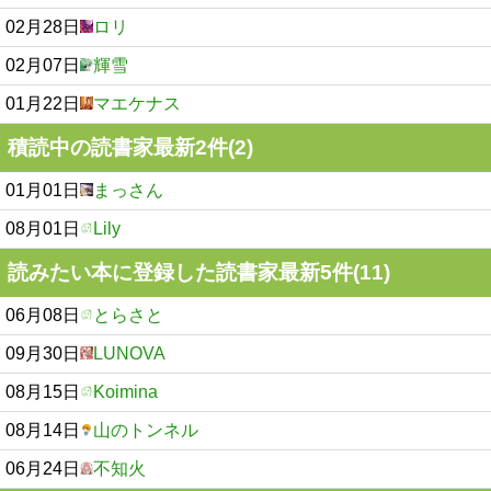
02月28日
ロリ
02月07日
輝雪
01月22日
マエケナス
積読中の読書家最新2件(2)
01月01日
まっさん
08月01日
Lily
読みたい本に登録した読書家最新5件(11)
06月08日
とらさと
09月30日
LUNOVA
08月15日
Koimina
08月14日
山のトンネル
06月24日
不知火