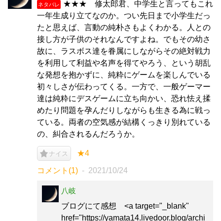
★★★ 修太郎君、中学生と言ってもこれ
ネタバレ
一年生成り立てなのか。つい先日まで小学生だっ
たと思えば、言動の純朴さもよくわかる。人との
接し方が子供のそれなんですよね。でもその幼さ
故に、ラスボス達を眷属にしながらその絶対戦力
を利用して利益や名声を得てやろう、という胡乱
な発想を抱かずに、純粋にゲームを楽しんでいる
初々しさが伝わってくる。一方で、一般ゲーマー
達は純粋にデスゲームに立ち向かい、恐れ怯え揉
めたり問題を孕んだりしながらも生きる為に戦っ
ている。両者の空気感が結構くっきり別れている
の、糾合されるんだろうか。
★4
ナイス
コメント(1)
2021/10/24
八岐
ブログにて感想 <a target="_blank"
href="https://yamata14.livedoor.blog/archi