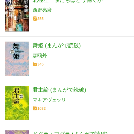
西野亮廣
355
舞姫 (まんがで読破)
森鴎外
345
君主論 (まんがで読破)
マキアヴェッリ
1032
ドグラ・マグラ (まんがで読破)