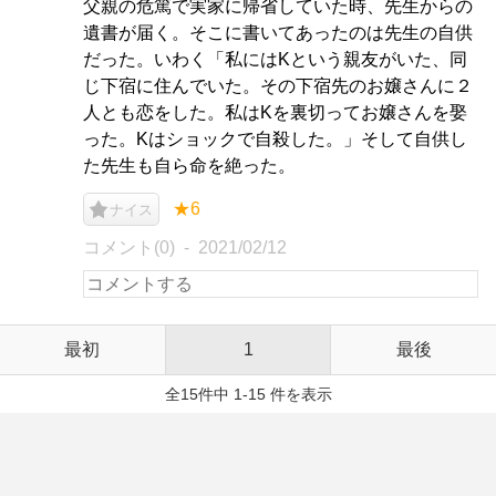
父親の危篤で実家に帰省していた時、先生からの
遺書が届く。そこに書いてあったのは先生の自供
だった。いわく「私にはKという親友がいた、同
じ下宿に住んでいた。その下宿先のお嬢さんに２
人とも恋をした。私はKを裏切ってお嬢さんを娶
った。Kはショックで自殺した。」そして自供し
た先生も自ら命を絶った。
★6
ナイス
コメント(0)
2021/02/12
最初
1
最後
全15件中 1-15 件を表示