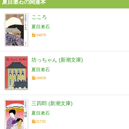
夏目漱石の関連本
こころ
夏目漱石
34879
坊っちゃん (新潮文庫)
夏目漱石
16618
三四郎 (新潮文庫)
夏目漱石
11732