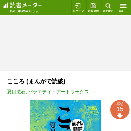
ログイン
新規登録
本を探
こころ (まんがで読破)
夏目漱石
,
バラエティ・アートワークス
感想
15