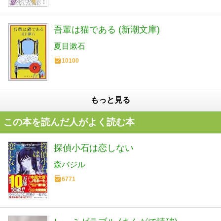
吾輩は猫である (新潮文庫)
夏目漱石
10100
もっと見る
この本を読んだ人がよく読む本
探偵小石は恋しない
森バジル
6771