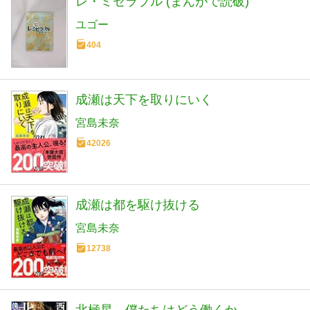
レ・ミゼラブル (まんがで読破)
ユゴー
404
成瀬は天下を取りにいく
宮島未奈
42026
成瀬は都を駆け抜ける
宮島未奈
12738
北極星 僕たちはどう働くか