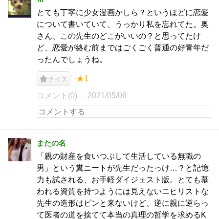
とても丁寧に少女漫画かしら？というほどに恋愛
について書いていて、うっかり私を忘れてた。奥
さん、この先生のどこがいいの？と思ってたけ
ど、恋愛が絡む前まではごくごく普通の好青年だ
ったんでしょうね。
★1
ナイス
コメント(0)
2021/05/06
またの名
「親の財産を食いつぶして生活している無職の
男」という糞ニートが先生だったっけ…？と記憶
力も試される、お手軽ダイジェスト版。とても慕
われる資質を持つようには見えないニヒリストな
先生の造形はピンと来ないけど、逆に親に逆らっ
て医者の道を捨てて本当の真理の哲学を求めるK