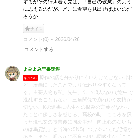
するがその行き着く先は、「自己の破滅」のよう
に思えるのだが、どこに希望を見出せばよいのだ
ろうか。
ナイス
コメント(0)
2026/04/28
よみよみ読書速報
原作の話も分かりにくいわけではないけれ
ネタバレ
ど、漫画にしたことでより伝わりやすくなって
る。主要人物も私、先生、K、の3人なので途中で
混乱することもない。三角関係で崩れゆく友情が
切ない。Kの遺書に先生への恨みの言葉がなかっ
たことに優しさを感じる。高校の時、こころを扱
った現代文の授業後に同級生が「向上心のないも
のは馬鹿だ」と当時のSNSにつぶやいてた記憶が
ある。また、明らかに不良っぽい同級生が「ここ