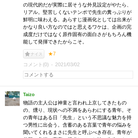
の現代的だが実際に居そうな外見設定がやたら、
リアル。堅苦しくないテンポで先生の糞っぷりが
鮮明に味わえる。あらすじ漫画化としては出来が
かなり良い方なのではと思えるワケは、企画の完
成度だけではなく原作固有の面白さがもちろん機
能して発揮できたからこそ。
★7
ナイス
コメント(0)
2021/03/02
Taizo
物語の主人公は神童と言われ上京してきたもの
の、燻り、現状への不満をあらわにする青年。そ
の青年はある日「先生」という不思議な魅力を持
つ男性に出会う。含蓄のある言葉で青年の悩みを
聞いてくれるまさに先生と呼ぶべき存在。青年が