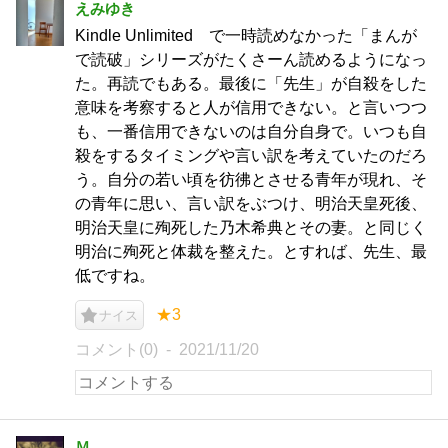
えみゆき
Kindle Unlimited で一時読めなかった「まんが
で読破」シリーズがたくさーん読めるようになっ
た。再読でもある。最後に「先生」が自殺をした
意味を考察すると人が信用できない。と言いつつ
も、一番信用できないのは自分自身で。いつも自
殺をするタイミングや言い訳を考えていたのだろ
う。自分の若い頃を彷彿とさせる青年が現れ、そ
の青年に思い、言い訳をぶつけ、明治天皇死後、
明治天皇に殉死した乃木希典とその妻。と同じく
明治に殉死と体裁を整えた。とすれば、先生、最
低ですね。
★3
ナイス
コメント(0)
2021/11/20
Ｍ