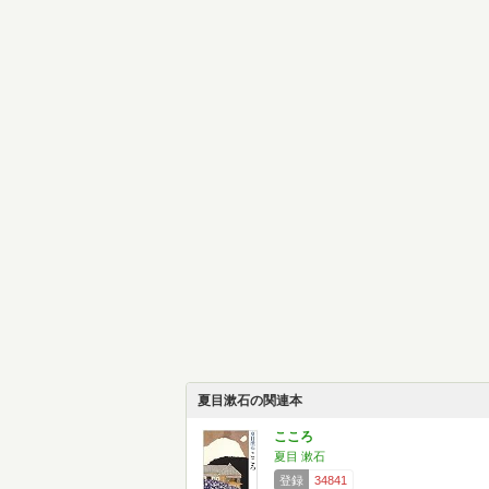
夏目漱石の関連本
こころ
夏目 漱石
登録
34841