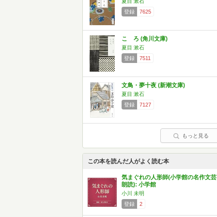
夏目 漱石
登録
7625
こゝろ (角川文庫)
夏目 漱石
登録
7511
文鳥・夢十夜 (新潮文庫)
夏目 漱石
登録
7127
もっと見る
この本を読んだ人がよく読む本
気まぐれの人形師(小学館の名作文芸
朗読): 小学館
小川 未明
登録
2