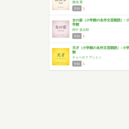
菊池 寛
登録
1
女の姿（小学館の名作文芸朗読）: 
学館
田中 貢太郎
登録
1
天才（小学館の名作文芸朗読）: 小
館
チェーホフ アントン
登録
1