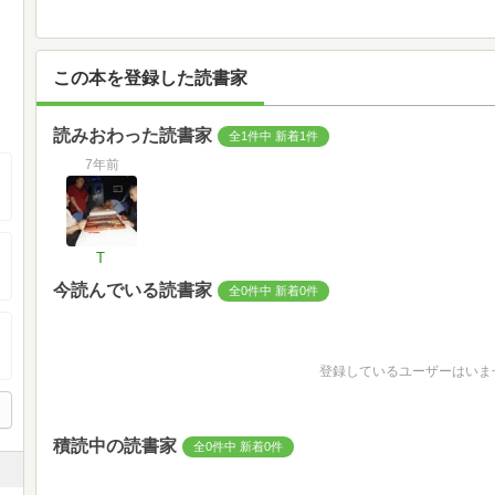
この本を登録した読書家
読みおわった読書家
全1件中 新着1件
7年前
T
今読んでいる読書家
全0件中 新着0件
登録しているユーザーはいま
積読中の読書家
全0件中 新着0件