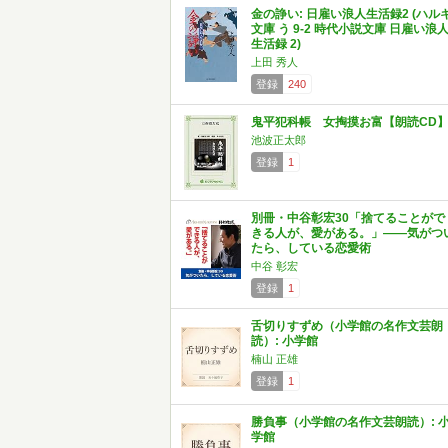
金の諍い: 日雇い浪人生活録2 (ハル
文庫 う 9-2 時代小説文庫 日雇い浪
生活録 2)
上田 秀人
登録
240
鬼平犯科帳 女掏摸お富【朗読CD
池波正太郎
登録
1
別冊・中谷彰宏30「捨てることがで
きる人が、愛がある。」――気がつ
たら、している恋愛術
中谷 彰宏
登録
1
舌切りすずめ（小学館の名作文芸朗
読）: 小学館
楠山 正雄
登録
1
勝負事（小学館の名作文芸朗読）: 
学館