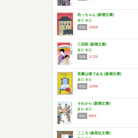
坊っちゃん (新潮文庫)
夏目 漱石
登録
16609
三四郎 (新潮文庫)
夏目 漱石
登録
11729
吾輩は猫である (新潮文庫)
夏目 漱石
登録
10096
それから (新潮文庫)
夏目 漱石
登録
8804
こころ (集英社文庫)