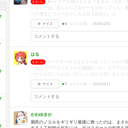
★4イデアル捕らえられてざまぁって思っ
ネタバレ
りましたね。ほんとに乙女ゲーなのかってくらい
つか過去にフォーカスしたお話も読みたいな
す
ナイス
★4
コメント(
0
)
2024/12/31
ー
はる
クーデターやらなんやら合ってノエルが
ネタバレ
一体のイデアルでまさかの展開だった。イデアル
す
ーからは信じられない位にいい話だと思いました
ナイス
★7
コメント(
0
)
2024/10/11
す
かわゆきか
瀕死のノエルをギリギリ最後に救ったのは、まさ
す
する人工知能の反乱には、元マスターとの約束を