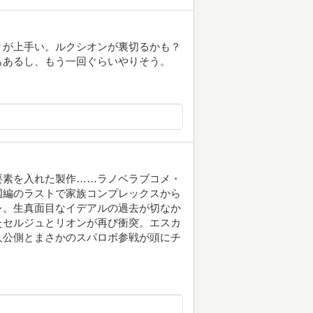
りが上手い。ルクシオンが裏切るかも？
もあるし、もう一回ぐらいやりそう。
要素を入れた製作……ラノベラブコメ・
国編のラストで家族コンプレックスから
レ。生真面目なイデアルの過去が切なか
たセルジュとリオンが再び衝突。エスカ
人公側とまさかのスパロボ参戦が頭にチ