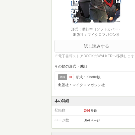
形式：単行本（ソフトカバー）
出版社：マイクロマガジン社
試し読みする
※電子書籍ストアBOOK☆WALKERへ移動します
その他の形式（β版）
形式：Kindle版
登録
10
出版社：マイクロマガジン社
本の詳細
登録数
244
登録
ページ数
364
ページ