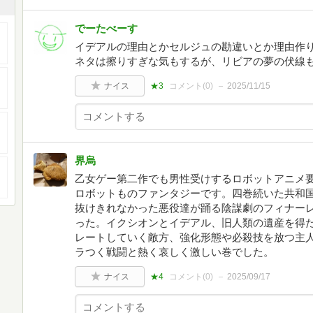
でーたべーす
イデアルの理由とかセルジュの勘違いとか理由作
ネタは擦りすぎな気もするが、リビアの夢の伏線
ナイス
★3
コメント(
0
)
2025/11/15
界烏
乙女ゲー第二作でも男性受けするロボットアニメ
ロボットものファンタジーです。四巻続いた共和
抜けきれなかった悪役達が踊る陰謀劇のフィナー
った。イクシオンとイデアル、旧人類の遺産を得
レートしていく敵方、強化形態や必殺技を放つ主
ラつく戦闘と熱く哀しく激しい巻でした。
ナイス
★4
コメント(
0
)
2025/09/17