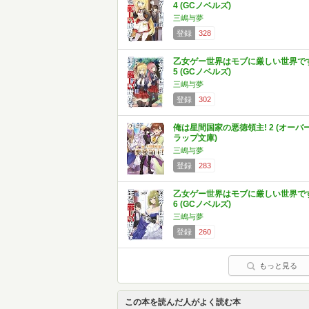
4 (GCノベルズ)
三嶋与夢
登録
328
乙女ゲー世界はモブに厳しい世界で
5 (GCノベルズ)
三嶋与夢
登録
302
俺は星間国家の悪徳領主! 2 (オーバ
ラップ文庫)
三嶋与夢
登録
283
乙女ゲー世界はモブに厳しい世界で
6 (GCノベルズ)
三嶋与夢
登録
260
もっと見る
この本を読んだ人がよく読む本