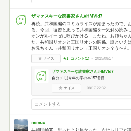
ザマァスキーな読書家さん#HMVld7
再読。共和国編のコミカライズが始まったので、
る。今回、復習と思って共和国編を一気斜め読み
オンがルイーゼに呼びかける「またね、お姉ちゃ
た。共和国リオンと王国リオンの関係、謎といえば
お兄ちゃん→共和国リオン→王国リオン？う〜ん。
ナイス
★1
コメント(
1
)
2025/08/17
ザマァスキーな読書家さん#HMVld7
自分メモ)今年の字の本157冊目
ナイス
08/17 22:32
nemuo
共和国編完。思ったより長かった。次はレリアが