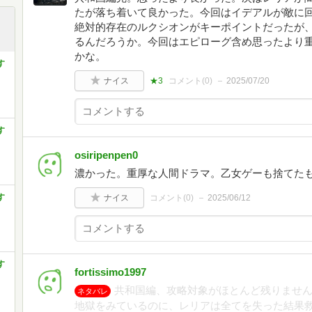
たが落ち着いて良かった。今回はイデアルが敵に
絶対的存在のルクシオンがキーポイントだったが
るんだろうか。今回はエピローグ含め思ったより
かな。
す
ナイス
★3
コメント(
0
)
2025/07/20
す
osiripenpen0
濃かった。重厚な人間ドラマ。乙女ゲーも捨てた
す
ナイス
コメント(
0
)
2025/06/12
す
fortissimo1997
共和国編、攻略対象がほとんど残りませ
ネタバレ
地獄をみているのに、レリアは全てを失った結果