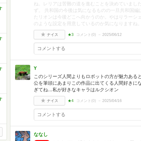
ね。レリアは苦難の道を進むことを決めていまし
す
ず。 共和国の今後は気になるものの一旦共和国編
たリオンは今後どこへ向かうのか。やはりラーシ
のような設定を用意しているのか気になりますね
ナイス
★3
コメント(
0
)
2025/06/12
す
Y
す
このシリーズ人間よりもロボットの方が魅力ある
公を筆頭にあまりこの作品に出てくる人間好きに
ぎてね…私が好きなキャラはルクシオン
す
ナイス
★4
コメント(
0
)
2025/04/16
ななし