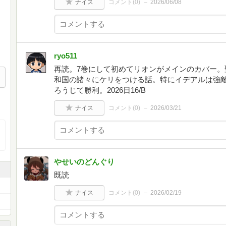
ナイス
コメント(
0
)
2026/06/08
ryo511
再読。7巻にして初めてリオンがメインのカバー。
和国の諸々にケリをつける話。特にイデアルは強
ろうじて勝利。2026日16/B
ナイス
コメント(
0
)
2026/03/21
やせいのどんぐり
既読
ナイス
コメント(
0
)
2026/02/19