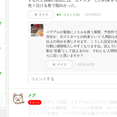
色々泣ける巻で面白かった。
ナイス
★8
コメント(
1
)
2024/09/22
す
イデアルが最後にノエルを救う展開、予想外
存在が、元マスターとの約束という“人間的な
以上の深みを感じさせます。こうした設定が
行動に感情移入しやすくなりますね。読んで
ー
動を“忠義”として捉えるのか、それとも“人間
らに近いと思いますか？
ナイス
01/14 18:55
す
メグ
留学も三学期。イデアルがユメリアに接
ネタバレ
来たイデアル子機確保。ラーシェル軍襲来。ホル
がユメリアを救出。レスピナス家が滅ぼされた真