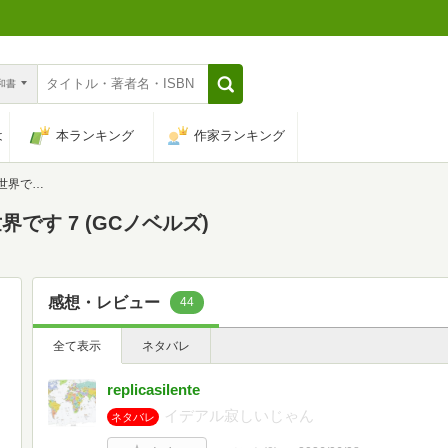
n和書
は
本ランキング
作家ランキング
ノベルズ)
です 7 (GCノベルズ)
感想・レビュー
44
全て表示
ネタバレ
replicasilente
イデアル寂しいじゃん
ネタバレ