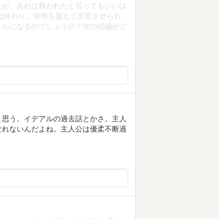
たが、あれは救われたと言ってもいいは
は終わり。前例を越えて出世させられ
ェルになるのでしょうか？次の続編がど
。
と思う。イデアルの過去話とかさ。主人
なれないんだよね。主人公は優柔不断過