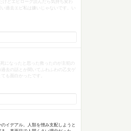
たけどエピローグ読んだら気持ち変わ
重い過去エピ私は嫌いじゃないです。い
瀕死になったと思った救ったのが主犯の
の過去の話とか聞いてふわふわの乙女ゲ
とても面白かったです。
かのイデアル。人類を憎み支配しようと
守る、真面目で人間くさい理由だった。