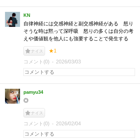
KN
自律神経には交感神経と副交感神経がある 怒り
そうな時は黙って深呼吸 怒りの多くは自分の考
えや価値観を他人にも強要することで発生する
★1
ナイス
コメント(0)
2026/03/03
pamyu34
◎
ナイス
コメント(0)
2026/02/04