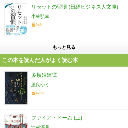
リセットの習慣 (日経ビジネス人文庫)
小林弘幸
948
もっと見る
この本を読んだ人がよく読む本
多類婚姻譚
凪良ゆう
4258
ファイア・ドーム (上)
辻村深月