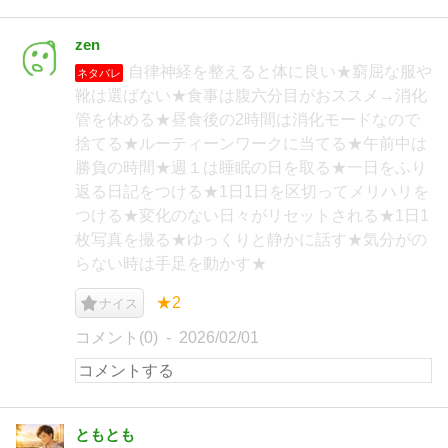
zen
自律神経を整えると体に良い★窮屈な服や
ネタバレ
靴は選ばない★食事は腹六分目がおススメ→消化
管を休める★昼食後の2時間は消化モードなので
捨てる★ルーティーンワークに当てる★午前中は
勝負の時間★週１は睡眠の日を取る★一日をふり
返る日記をつける★1日1日を区切ってメリハリを
つける★変化のない日々がリセットされる★1日1
枚写真を撮る★ゆっくりと静かに話す★気分がの
らない時は手足を動かす★
★2
ナイス
コメント(0)
2026/02/01
ともとも