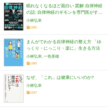
眠れなくなるほど面白い 図解 自律神経
の話: 自律神経のギモンを専門医がすべ
て解説!
小林弘幸
1391
まんがでわかる自律神経の整え方 「ゆ
っくり・にっこり・楽に」生きる方法
小林弘幸
一色美穂
1365
なぜ、「これ」は健康にいいのか?
小林弘幸
1327