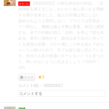
【再読5回目】小林弘幸先生の作品。「自
ネタバレ
律神経を整えること」がいかに体に良いかを理解
する事が出来ました。他人の評価は気にしない、
認められようと期待しない。プライドは百害あっ
て一利なし。睡眠は最も大事な要素。毎日に感謝
する。全ての行動の前に「目的」を考えて質を高
める。相手に期待せず、責任は全て自分に持って
くる覚悟が必要。コロナ禍にこの本を読んでめち
ゃくちゃ助けられて、今でも繰り返し読んでいま
す。自分の人生の快適パターンをいくつも見つけ
て、悔いのないように生きましょう！FIGHT！
#23
★3
ナイス
コメント(0)
2025/10/17