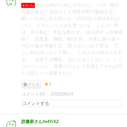
それは何のためにやるのか。 一日一枚の
ネタバレ
写真を撮る。 自分らしく得意分野で勝負する。
新しい自分に目を向ける。101回目で成功すれば
いい。 リフレッシュ法を見つける。 しんどい時
は、水を飲む。手足を動かす。 体の調子（自律神
経）。温度差、睡眠、腹6分目。 前夜に振り返り
日記や服を準備する。 怒りはとにかく黙る。 忙
しい時はゆっくり丁寧に。 ミスはその場でメモす
る。 成長する機会。 次にやることは一つ。シミ
ュレーション。 複数のストレスを抱えてそれは当
たり前という感覚をもつ。
★1
ナイス
コメント(0)
2026/06/24
読書家さん#e4TrXZ