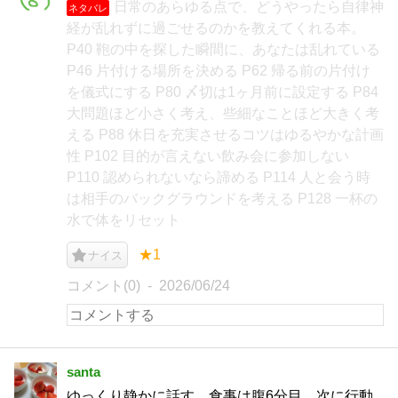
日常のあらゆる点で、どうやったら自律神
ネタバレ
経が乱れずに過ごせるのかを教えてくれる本。
P40 鞄の中を探した瞬間に、あなたは乱れている
P46 片付ける場所を決める P62 帰る前の片付け
を儀式にする P80 〆切は1ヶ月前に設定する P84
大問題ほど小さく考え、些細なことほど大きく考
える P88 休日を充実させるコツはゆるやかな計画
性 P102 目的が言えない飲み会に参加しない
P110 認められないなら諦める P114 人と会う時
は相手のバックグラウンドを考える P128 一杯の
水で体をリセット
★1
ナイス
コメント(0)
2026/06/24
santa
ゆっくり静かに話す。食事は腹6分目。次に行動