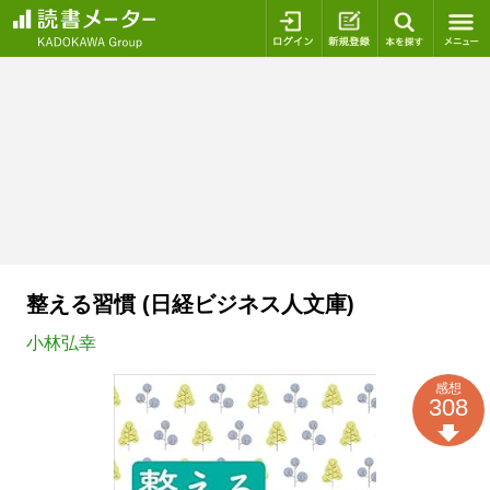
ログイン
新規登録
本を探
整える習慣 (日経ビジネス人文庫)
小林弘幸
感想
308