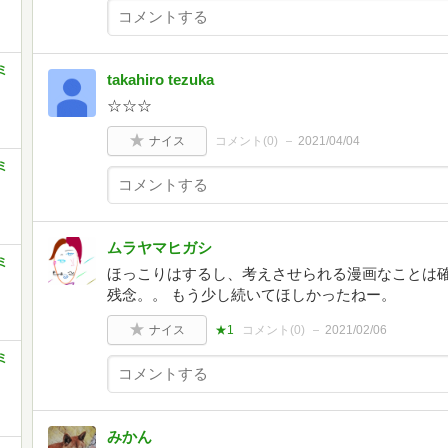
ミ
takahiro tezuka
☆☆☆
ナイス
コメント(
0
)
2021/04/04
ミ
ムラヤマヒガシ
ミ
ほっこりはするし、考えさせられる漫画なことは確
残念。。 もう少し続いてほしかったねー。
ナイス
★1
コメント(
0
)
2021/02/06
ミ
みかん