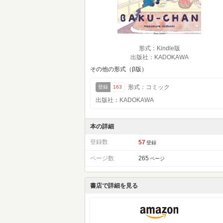
形式：Kindle版
出版社：KADOKAWA
その他の形式（β版）
形式：コミック
登録
163
出版社：KADOKAWA
本の詳細
登録数
57
登録
ページ数
265
ページ
書店で詳細を見る