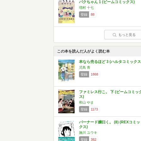
バクちゃん 1 (ビームコミックス)
増村 十七
登録
88
もっと見る
この本を読んだ人がよく読む本
本なら売るほど 3 (ハルタコミックス
児島 青
登録
1868
ファミレス行こ。 下 (ビームコミッ
ス)
和山 やま
登録
1173
バーナード嬢曰く。 (8) (REXコミッ
クス)
施川 ユウキ
登録
382