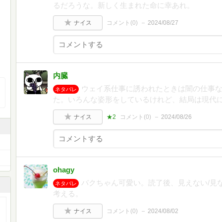
るだろうな。新しく生まれた命に幸あれ。
ナイス
コメント(
0
)
2024/08/27
内臓
ウェイ系仕事に誘われたときは闇の仕事
ネタバレ
た。いろんな姿形をしているけれど、結局は現代
ナイス
★2
コメント(
0
)
2024/08/26
ohagy
バクちゃん可愛い。読了後、見えない/見
ネタバレ
考える。
ナイス
コメント(
0
)
2024/08/02