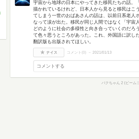
宇宙から地球の日本にやってきた移民たちの話。
描かれているけれど、日本人から見ると移民はこ
有
てしまう一世のおばあさんの話は、以前日系老人
なって涙が出た。移民が同じ人間ではなく「宇宙
どのように社会の多様性と向き合っていくのだろ
て色々思うところがあった。これ、外国語に訳し
翻訳版も出版されてほしい。
ナイス
コメント(
0
)
2021/01/13
バクちゃん 2 (ビーム