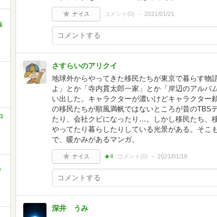
ナイス
コメント(
0
)
2021/01/21
ら
版
さすらいのアリクイ
地球外からやってきた移民たちが東京で暮らす物
よ」とか「寺内貫太郎一家」とか「岸辺のアルバム
い出した。キャラクターが濃いけどキャラクター
の移民たちが順風満帆ではないところが昔のTBS
コ
たり、会社クビになったり…。しかし移民たち、
やってたり暮らしたりしている光景がある。そこも
で、暖かみがあるマンガ。
ナイス
★4
コメント(
0
)
2021/01/18
中
深井 うみ