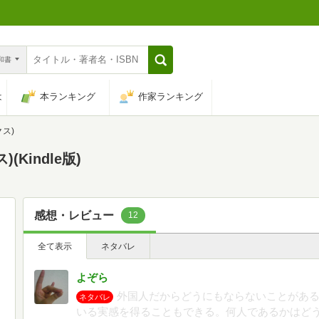
n和書
は
本ランキング
作家ランキング
クス)
Kindle版)
感想・レビュー
12
全て表示
ネタバレ
よぞら
外国人だからどうにもならないことがあ
ネタバレ
いる実感を得ることもできる。何人であるかはど