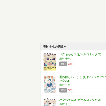
増村 十七の関連本
バクちゃん 1 (ビームコミックス)
増村 十七
登録
338
花四段といっしょ (1) (ソノラマ+コ
ックス)
増村十七
登録
329
バクちゃん 2 (ビームコミックス)
増村 十七