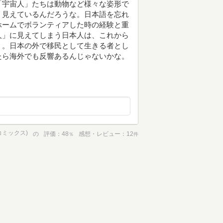
「宇宙人」たちは動物など様々な姿形で
う見えているんだろうな。日本語を忘れ
ホームでボランティアした時の経験と重
人」に見えてしまう日本人は、これから
う。日本の外で移民として生きる者とし
たら海外でも反響あるんじゃないかな。
コミックス)
の
評価
48
感想・レビュー
12
％
件