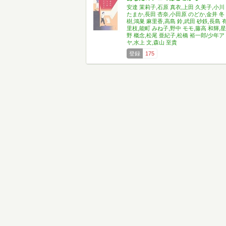
安達 茉莉子,石原 真衣,上田 久美子,小川
たまか,長田 杏奈,小田原 のどか,金井 冬
樹,鴻巣 麻里香,高島 鈴,武田 砂鉄,長島 
里枝,能町 みね子,野中 モモ,藤高 和輝,星
野 概念,松尾 亜紀子,松橋 裕一郎/少年ア
ヤ,水上 文,森山 至貴
登録
175