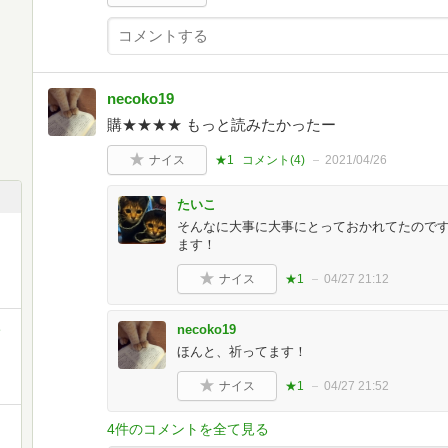
necoko19
購★★★★ もっと読みたかったー
ナイス
★1
コメント(
4
)
2021/04/26
たいこ
そんなに大事に大事にとっておかれてたので
ます！
ナイス
★1
04/27 21:12
ミ
necoko19
ほんと、祈ってます！
ナイス
★1
04/27 21:52
4件のコメントを全て見る