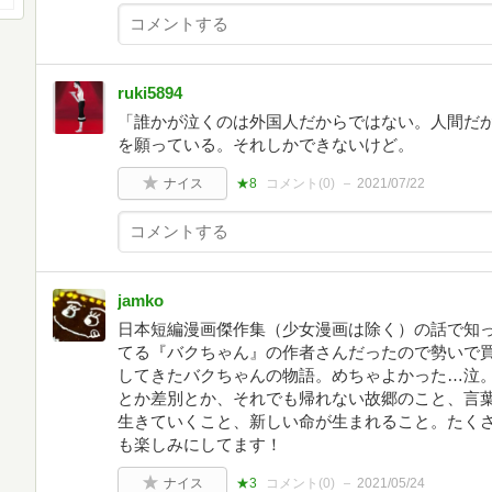
ruki5894
「誰かが泣くのは外国人だからではない。人間だから
を願っている。それしかできないけど。
ナイス
★8
コメント(
0
)
2021/07/22
jamko
日本短編漫画傑作集（少女漫画は除く）の話で知
てる『バクちゃん』の作者さんだったので勢いで
してきたバクちゃんの物語。めちゃよかった…泣
とか差別とか、それでも帰れない故郷のこと、言
生きていくこと、新しい命が生まれること。たく
も楽しみにしてます！
ナイス
★3
コメント(
0
)
2021/05/24