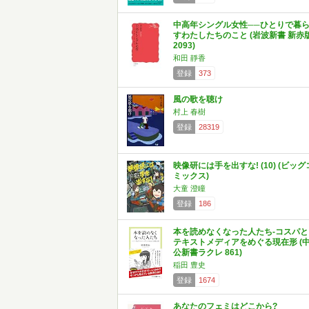
中高年シングル女性──ひとりで暮
すわたしたちのこと (岩波新書 新赤
2093)
和田 靜香
登録
373
風の歌を聴け
村上 春樹
登録
28319
映像研には手を出すな! (10) (ビッグ
ミックス)
大童 澄瞳
登録
186
本を読めなくなった人たち-コスパと
テキストメディアをめぐる現在形 (
公新書ラクレ 861)
稲田 豊史
登録
1674
あなたのフェミはどこから?