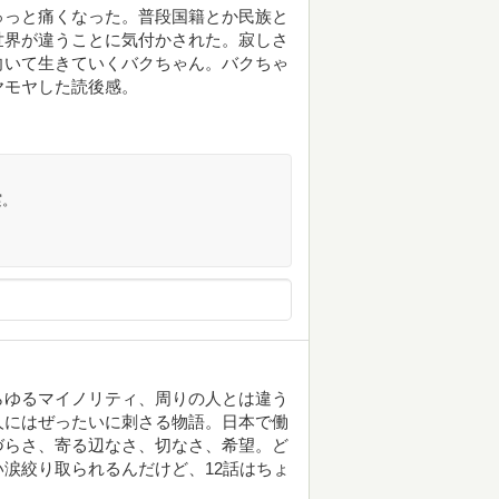
ゅっと痛くなった。普段国籍とか民族と
世界が違うことに気付かされた。寂しさ
向いて生きていくバクちゃん。バクちゃ
ヤモヤした読後感。
実。
らゆるマイノリティ、周りの人とは違う
人にはぜったいに刺さる物語。日本で働
づらさ、寄る辺なさ、切なさ、希望。ど
涙絞り取られるんだけど、12話はちょ