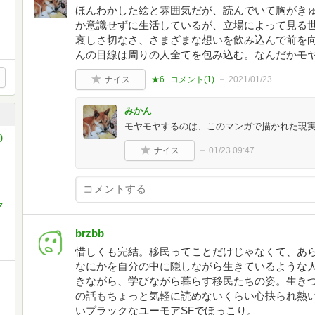
ほんわかした絵と雰囲気だが、読んでいて胸がき
か意識せずに生活しているが、立場によって見る
哀しさ切なさ、さまざまな想いを飲み込んで前を
んの目線は周りの人全てを包み込む。なんだかモ
ナイス
★6
コメント(
1
)
2021/01/23
みかん
モヤモヤするのは、このマンガで描かれた現
)
ナイス
01/23 09:47
ク
brzbb
惜しくも完結。移民ってことだけじゃなくて、あ
なにかを自分の中に隠しながら生きているような
きながら、学びながら暮らす移民たちの姿。生き
の話もちょっと気軽に読めないくらい心抉られ熱い
いブラックなユーモアSFでほっこり。