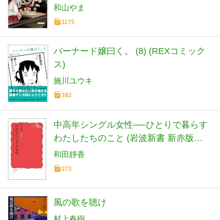
和山やま
1175
バーナード嬢曰く。 (8) (REXコミック
ス)
施川ユウキ
382
中高年シングル女性──ひとりで暮らす
わたしたちのこと (岩波新書 新赤版
2093)
和田靜香
373
風の歌を聴け
村上春樹