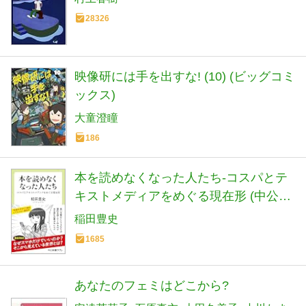
28326
映像研には手を出すな! (10) (ビッグコミ
ックス)
大童澄瞳
186
本を読めなくなった人たち-コスパとテ
キストメディアをめぐる現在形 (中公新
書ラクレ 861)
稲田豊史
1685
あなたのフェミはどこから?