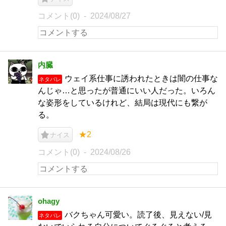
コメント(0)
2024/08/27
内臓
ウェイ系仕事に誘われたときは闇の仕事な
ネタバレ
んじゃ…と思ったが普通にいい人だった。いろん
な姿形をしているけれど、結局は現代にも繋が
る。
★2
ナイス
コメント(0)
2024/08/26
ohagy
バクちゃん可愛い。読了後、見えない/見
ネタバレ