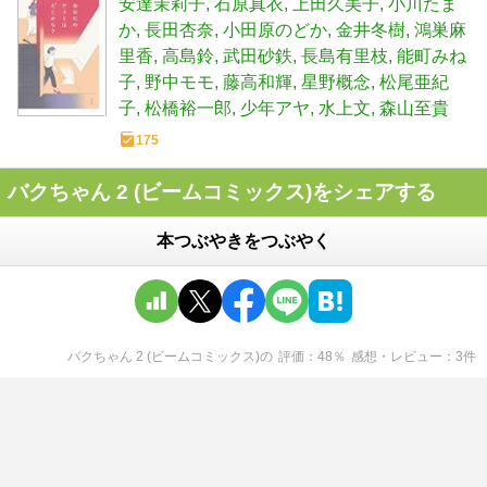
安達茉莉子
石原真衣
上田久美子
小川たま
か
長田杏奈
小田原のどか
金井冬樹
鴻巣麻
里香
高島鈴
武田砂鉄
長島有里枝
能町みね
子
野中モモ
藤高和輝
星野概念
松尾亜紀
子
松橋裕一郎
少年アヤ
水上文
森山至貴
175
バクちゃん 2 (ビームコミックス)をシェアする
本つぶやきをつぶやく
バクちゃん 2 (ビームコミックス)
の
評価
48
％
感想・レビュー
3
件