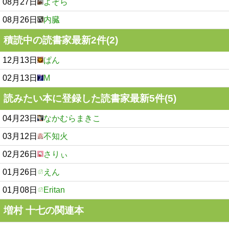
08月27日
よぞら
08月26日
内臓
積読中の読書家最新2件(2)
12月13日
ぱん
02月13日
M
読みたい本に登録した読書家最新5件(5)
04月23日
なかむらまきこ
03月12日
不知火
02月26日
さりぃ
01月26日
えん
01月08日
Eritan
増村 十七の関連本