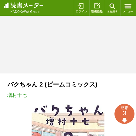
ログイン
新規登録
本を探
バクちゃん 2 (ビームコミックス)
増村十七
感想
3