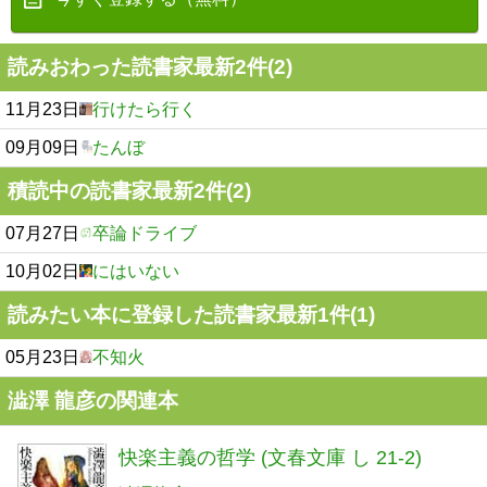
読みおわった読書家最新2件(2)
11月23日
行けたら行く
09月09日
たんぼ
積読中の読書家最新2件(2)
07月27日
卒論ドライブ
10月02日
にはいない
読みたい本に登録した読書家最新1件(1)
05月23日
不知火
澁澤 龍彦の関連本
快楽主義の哲学 (文春文庫 し 21-2)