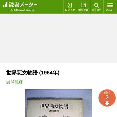
ログイン
新規登録
本を探
世界悪女物語 (1964年)
澁澤龍彦
感想
2