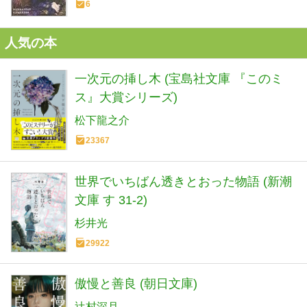
6
人気の本
一次元の挿し木 (宝島社文庫 『このミ
ス』大賞シリーズ)
松下龍之介
23367
世界でいちばん透きとおった物語 (新潮
文庫 す 31-2)
杉井光
29922
傲慢と善良 (朝日文庫)
辻村深月