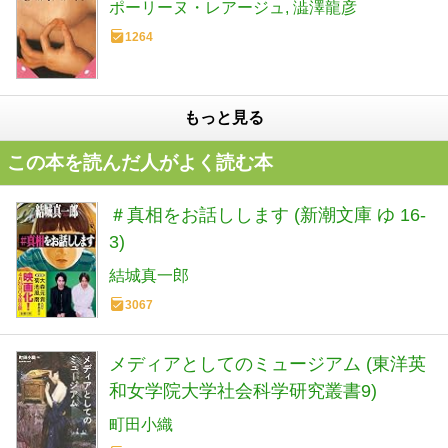
ポーリーヌ・レアージュ
澁澤龍彦
1264
もっと見る
この本を読んだ人がよく読む本
＃真相をお話しします (新潮文庫 ゆ 16-
3)
結城真一郎
3067
メディアとしてのミュージアム (東洋英
和女学院大学社会科学研究叢書9)
町田小織