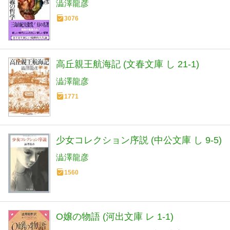
澁澤龍彦
3076
高丘親王航海記 (文春文庫 し 21-1)
澁澤龍彦
1771
少女コレクション序説 (中公文庫 し 9-5)
澁澤龍彦
1560
O嬢の物語 (河出文庫 レ 1-1)