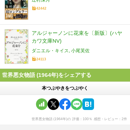
42442
アルジャーノンに花束を〔新版〕(ハヤ
カワ文庫NV)
ダニエル・キイス
小尾芙佐
24113
世界悪女物語 (1964年)をシェアする
本つぶやきをつぶやく
世界悪女物語 (1964年)
の
評価
100
％
感想・レビュー
2
件