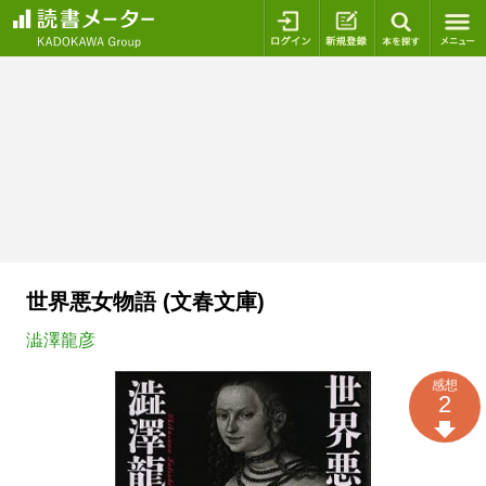
ログイン
新規登録
本を探
世界悪女物語 (文春文庫)
澁澤龍彦
感想
2