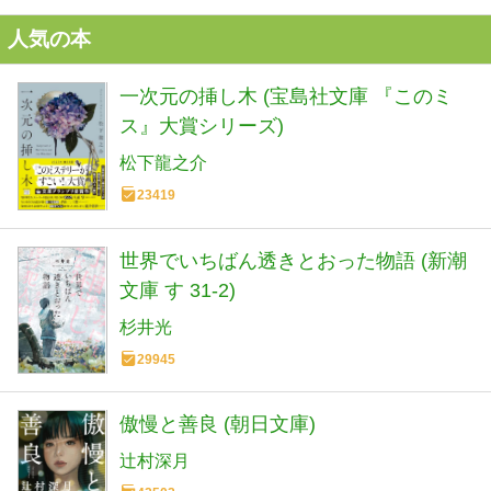
人気の本
一次元の挿し木 (宝島社文庫 『このミ
ス』大賞シリーズ)
松下龍之介
23419
世界でいちばん透きとおった物語 (新潮
文庫 す 31-2)
杉井光
29945
傲慢と善良 (朝日文庫)
辻村深月