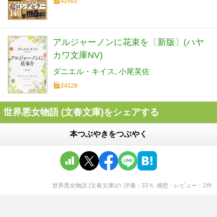
42502
アルジャーノンに花束を〔新版〕(ハヤ
カワ文庫NV)
ダニエル・キイス
小尾芙佐
24128
世界悪女物語 (文春文庫)をシェアする
本つぶやきをつぶやく
世界悪女物語 (文春文庫)
の
評価
33
％
感想・レビュー
2
件