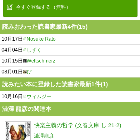
今すぐ登録する（無料）
読みおわった読書家最新4件(15)
10月17日
Nosuke Rato
04月04日
しずく
10月15日
Weltschmerz
08月01日
ぴ
読みたい本に登録した読書家最新1件(1)
10月16日
ウィムジー
澁澤 龍彦の関連本
快楽主義の哲学 (文春文庫 し 21-2)
澁澤龍彦