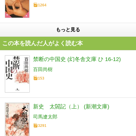
1264
もっと見る
この本を読んだ人がよく読む本
禁断の中国史 (幻冬舎文庫 ひ 16-12)
百田尚樹
153
新史 太閤記（上） (新潮文庫)
司馬遼太郎
3291