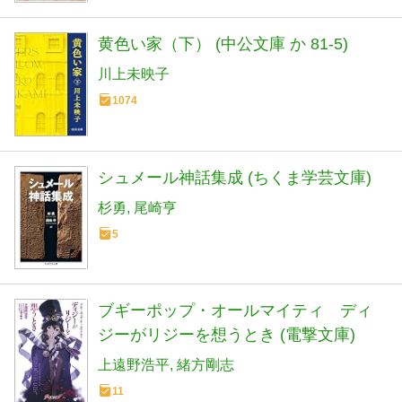
黄色い家（下） (中公文庫 か 81-5)
川上未映子
1074
シュメール神話集成 (ちくま学芸文庫)
杉勇
尾崎亨
5
ブギーポップ・オールマイティ ディ
ジーがリジーを想うとき (電撃文庫)
上遠野浩平
緒方剛志
11