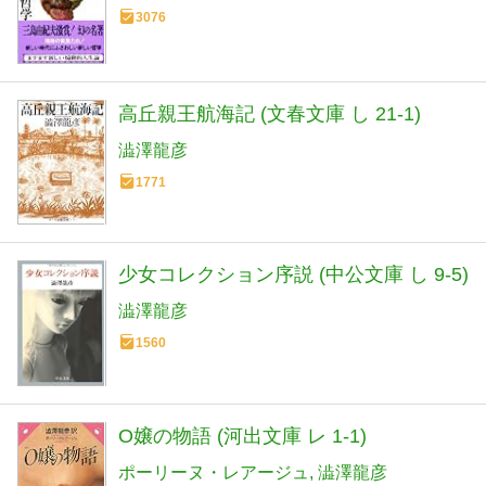
3076
高丘親王航海記 (文春文庫 し 21-1)
澁澤龍彦
1771
少女コレクション序説 (中公文庫 し 9-5)
澁澤龍彦
1560
O嬢の物語 (河出文庫 レ 1-1)
ポーリーヌ・レアージュ
澁澤龍彦