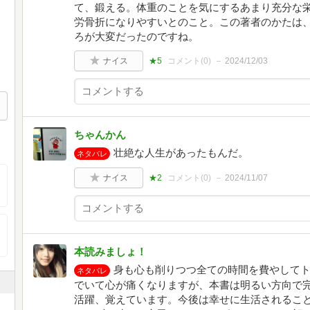
て、鍛える。体重のことを気にするあまり充分な
労骨折になりやすいとのこと。この著者のかたは
ろが大変だったのですね。
ナイス
★5
コメント(
0
)
2024/12/03
ちゃんかん
壮絶な人生があったもんだ。
ネタバレ
ナイス
★2
コメント(
0
)
2024/11/07
本読みましょ！
身も心も削りつつ全ての時間を費やして
ネタバレ
でいて心が痛くなりますが、本書は明るい方向で
活躍、覚えています。今後は幸せに生活されるこ