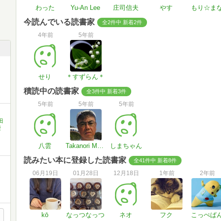
わった
Yu-An Lee
庄司信夫
やす
もり☆ま
今読んでいる読書家
全2件中 新着2件
4年前
5年前
せり
＊すずらん＊
積読中の読書家
全3件中 新着3件
5年前
5年前
5年前
田
慶
八雲
Takanori Murai
しまちゃん
読みたい本に登録した読書家
全41件中 新着8件
06月19日
01月28日
12月18日
1年前
2年前
kō
なっつなっつ
ネオ
フク
こっぺぱ