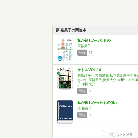
原 裕美子の関連本
私が欲しかったもの
原裕美子
登録
17
ケトルVOL.14
満島ひかり,東川篤哉,私立恵比寿中学廣
あいか,原裕美子,伊賀大介,大根仁,小島
子,津田大介
登録
8
私が欲しかったもの(仮)
原 裕美子
登録
0
もっと見る