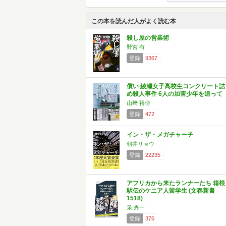
この本を読んだ人がよく読む本
殺し屋の営業術
野宮 有
登録
9367
償い 綾瀬女子高校生コンクリート詰
め殺人事件 6人の加害少年を追って
山﨑 裕侍
登録
472
イン・ザ・メガチャーチ
朝井リョウ
登録
22235
アフリカから来たランナーたち 箱根
駅伝のケニア人留学生 (文春新書
1518)
泉 秀一
登録
376