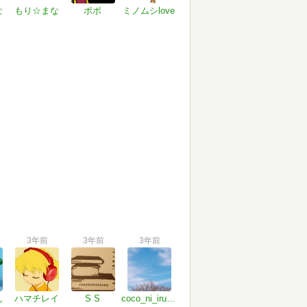
な
もり☆まな
ポポ
ミノムシlove
3年前
3年前
3年前
ん
ハマチレイ
S S
coco_ni_iruyo_