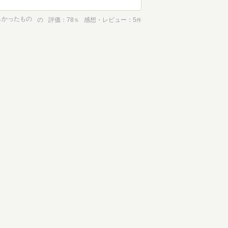
しかったもの
の
評価
78
感想・レビュー
5
％
件