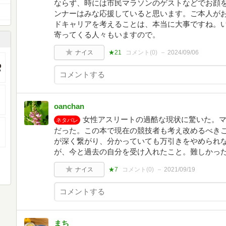
ならず、時には市民マラソンのゲストなどでお顔
ンナーはみな応援していると思います。ご本人が
ドキャリアを考えることは、本当に大事ですね。
寄ってくる人々もいますので。
ナイス
★21
コメント(
0
)
2024/09/06
oanchan
女性アスリートの過酷な現状に驚いた。
ネタバレ
だった。この本で現在の競技者も考え改めるべき
が深く繋がり、分かっていても万引きをやめられ
が、今と過去の自分を受け入れたこと。難しかっ
ナイス
★7
コメント(
0
)
2021/09/19
まち