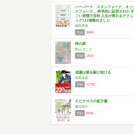
ハーバード、スタンフォード、オッ
スフォード… 科学的に証明された 
ごい習慣大百科 人生が変わるテクニ
ック112個集めました
堀田秀吾
登録
3868
時の家
鳥山 まこと
登録
1818
成瀬は都を駆け抜ける
宮島未奈
登録
12763
エピクロスの処方箋
夏川草介
登録
5045