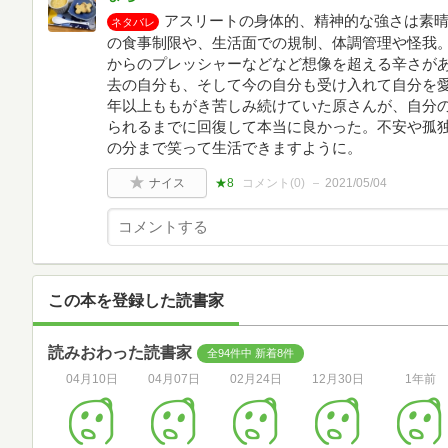
アスリートの身体的、精神的な強さは素
ネタバレ
の食事制限や、生活面での規制、体調管理や怪我
からのプレッシャーなどなど想像を超える辛さが
去の自分も、そして今の自分も受け入れて自分を愛
年以上ももがき苦しみ続けていた原さんが、自分
られるまでに回復して本当に良かった。不安や孤
の分まで笑って生活できますように。
ナイス
★8
コメント(
0
)
2021/05/04
この本を登録した読書家
読みおわった読書家
全94件中 新着8件
04月10日
04月07日
02月24日
12月30日
1年前