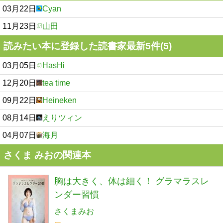
03月22日
Cyan
11月23日
山田
読みたい本に登録した読書家最新5件(5)
03月05日
HasHi
12月20日
tea time
09月22日
Heineken
08月14日
えりツィン
04月07日
海月
さくま みおの関連本
胸は大きく、体は細く！ グラマラスレ
ンダー習慣
さくまみお