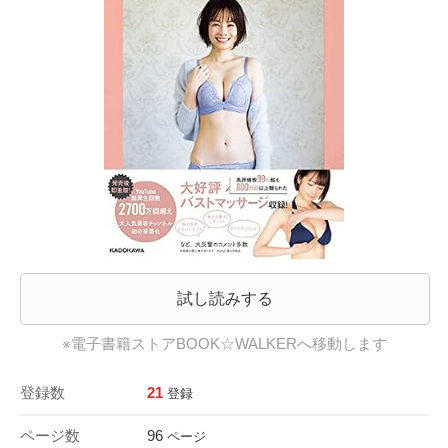
試し読みする
※電子書籍ストアBOOK☆WALKERへ移動します
登録数
21
登録
ページ数
96
ページ