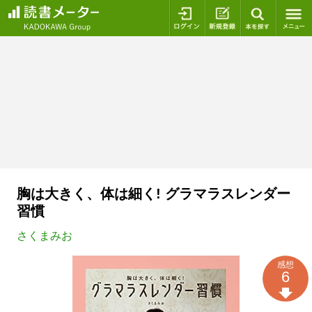
ログイン
新規登録
本を探
胸は大きく、体は細く! グラマラスレンダー
習慣
さくまみお
感想
6