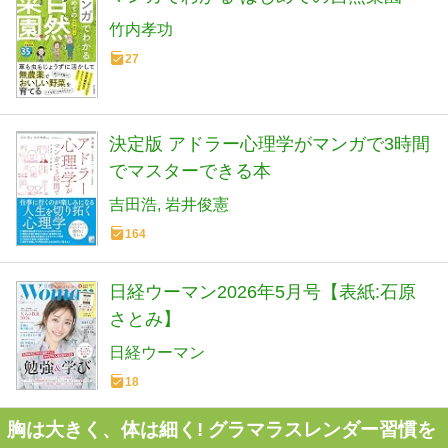
竹内孝功
27
決定版 アドラー心理学がマンガで3時間
でマスターできる本
吉田浩
岩井俊憲
164
日経ウーマン2026年5月号【表紙:石原
さとみ】
日経ウーマン
18
胸は大きく、体は細く! グラマラスレンダー習慣を