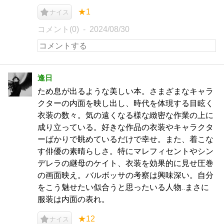
★1
ナイス
コメント(0)
2024/08/30
逢日
ため息が出るような美しい本。さまざまなキャラ
クターの内面を映し出し、時代を体現する目眩く
衣装の数々。気の遠くなる様な緻密な作業の上に
成り立っている。好きな作品の衣装やキャラクタ
ーばかりで眺めているだけで幸せ。また、着こな
す俳優の素晴らしさ。特にマレフィセントやシン
デレラの継母のケイト、衣装を効果的に見せ圧巻
の画面映え。バルボッサの考察は興味深い。自分
をこう魅せたい似合うと思ったいる人物‥まさに
服装は内面の表れ。
★12
ナイス