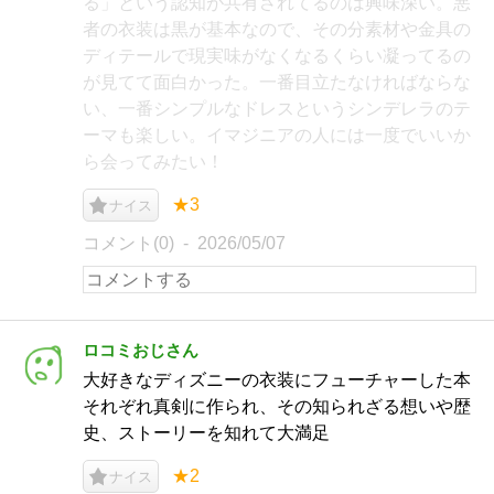
る」という認知が共有されてるのは興味深い。悪
者の衣装は黒が基本なので、その分素材や金具の
ディテールで現実味がなくなるくらい凝ってるの
が見てて面白かった。一番目立たなければならな
い、一番シンプルなドレスというシンデレラのテ
ーマも楽しい。イマジニアの人には一度でいいか
ら会ってみたい！
★3
ナイス
コメント(0)
2026/05/07
ロコミおじさん
大好きなディズニーの衣装にフューチャーした本
それぞれ真剣に作られ、その知られざる想いや歴
史、ストーリーを知れて大満足
★2
ナイス