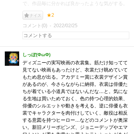
で、作品毎に分かれば良かったような気がする。
★2
ナイス
コメント(0)
2022/02/25
しっぽ(ФωФ)
ディズニーの実写映画の衣裳集。筋だけ知ってて
見てない映画もあったけど、衣裳だけ眺めていて
もため息が出る。アカデミー賞に衣裳デザイン賞
があるのが、今さらながらに納得。衣裳は俳優た
ちが着ている小道具ではないんだな…と。気にな
る生地は買いためておく、色の持つ心理的効果、
俳優のシルエットや動きを考える、逆に俳優も衣
裳でキャラクターを肉付けしていく、敵役は相反
する意図を持つヒーロー…などのコメントが奥深
い。新旧メリーポピンズ、ジョニーデップやエマ