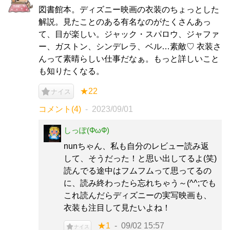
図書館本。ディズニー映画の衣装のちょっとした
解説。見たことのある有名なのがたくさんあっ
て、目が楽しい。ジャック・スパロウ、ジャファ
ー、ガストン、シンデレラ、ベル…素敵♡ 衣装さ
んって素晴らしい仕事だなぁ。もっと詳しいこと
も知りたくなる。
★22
ナイス
コメント(4)
2023/09/01
しっぽ(ФωФ)
nunちゃん、私も自分のレビュー読み返
して、そうだった！と思い出してるよ(笑)
読んでる途中はフムフムって思ってるの
に、読み終わったら忘れちゃう～(^^;でも
これ読んだらディズニーの実写映画も、
衣装も注目して見たいよね！
★1
09/02 15:57
ナイス