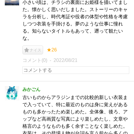
小さい頃は、チラシの裏面にお姫様を描いてまし
た。懐かしく思いだしました。ストーリーのキャ
ラを分析し、時代考証や役者の体型や性格を考慮
しつつ衣装を手掛ける。夢のような仕事に憧れ
る。知らないタイトルもあって、遡って観たい
な。
★26
ナイス
コメント(0)
2022/08/21
みかごん
古いものからアラジンまでの比較的新しい衣装ま
で入っていて、特に最近のものは身に覚えがある
ものも多かったため楽しめた。全体像、後ろ、ア
ップなど高画質な写真により楽しめたし、文章や
格言のようなものも多く余すことなく楽しめた。
衣装は、その登場人物が台詞を言う前から多くの