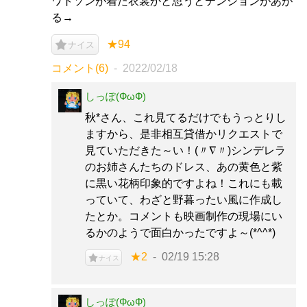
ワトソンが着た衣裳かと思うとテンションがあが
る→
★94
ナイス
コメント(6)
2022/02/18
しっぽ(ФωФ)
秋*さん、これ見てるだけでもうっとりし
ますから、是非相互貸借かリクエストで
見ていただきた～い！(〃∇〃)シンデレラ
のお姉さんたちのドレス、あの黄色と紫
に黒い花柄印象的ですよね！これにも載
っていて、わざと野暮ったい風に作成し
たとか。コメントも映画制作の現場にい
るかのようで面白かったですよ～(*^^*)
★2
02/19 15:28
ナイス
しっぽ(ФωФ)