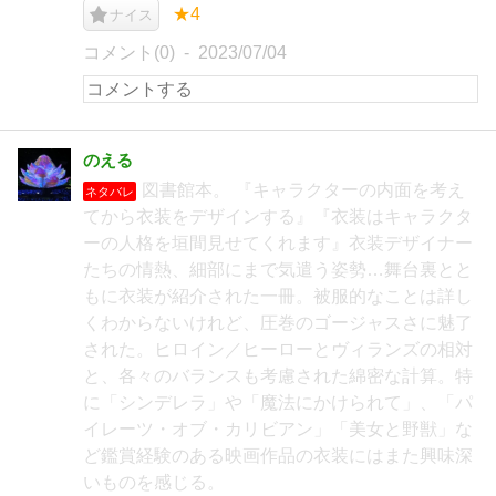
★4
ナイス
コメント(0)
2023/07/04
のえる
図書館本。 『キャラクターの内面を考え
ネタバレ
てから衣装をデザインする』『衣装はキャラクタ
ーの人格を垣間見せてくれます』衣装デザイナー
たちの情熱、細部にまで気遣う姿勢…舞台裏とと
もに衣装が紹介された一冊。被服的なことは詳し
くわからないけれど、圧巻のゴージャスさに魅了
された。ヒロイン／ヒーローとヴィランズの相対
と、各々のバランスも考慮された綿密な計算。特
に「シンデレラ」や「魔法にかけられて」、「パ
イレーツ・オブ・カリビアン」「美女と野獣」な
ど鑑賞経験のある映画作品の衣装にはまた興味深
いものを感じる。