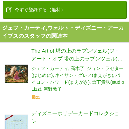
今すぐ登録する（無料）
ジェフ・カーティ,ウォルト・ディズニー・アーカ
イブスのスタッフの関連本
The Art of 塔の上のラプンツェル(ジ・
アート・オブ 塔の上のラプンツェル)
(WALT DiSNEY PICTURES)
ジェフ・カーティ
高木了
ジョン・ラセター
(はじめに)
ネイサン・グレノ(まえがき)
バ
イロン・ハワード(まえがき)
倉下貴弘(studio
Lizz)
河野敦子
21
ディズニーホリデーカードコレクショ
ン