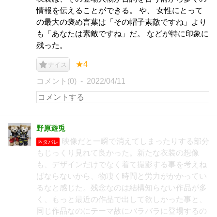
情報を伝えることができる。 や、 女性にとって
の最大の褒め言葉は「その帽子素敵ですね」より
も「あなたは素敵ですね」だ。 などが特に印象に
残った。
★4
ナイス
コメント(0)
2022/04/11
野原遊兎
映像だと一瞬で消えてしまったりする部分
ネタバレ
もじっくり見れて良かった。新たな衣装の想像
も、デザインだけでなく着て撮影する事を考えね
ばならないから、物凄く時間と労力がかかってい
るなと感じた。残念なのは結構知らない作品が多
く、もっと最近の作品で出して欲しかった事と、
同じ作品なのにテーマ故にバラバラに登場するの