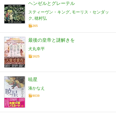
ヘンゼルとグレーテル
スティーヴン・キング
モーリス・センダッ
ク
穂村弘
265
最後の皇帝と謎解きを
犬丸幸平
1625
暁星
湊かなえ
9039