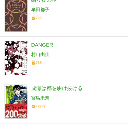
贈り物の本
牟田都子
233
DANGER
村山由佳
765
成瀬は都を駆け抜ける
宮島未奈
12707