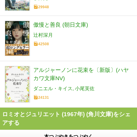
29948
傲慢と善良 (朝日文庫)
辻村深月
42508
アルジャーノンに花束を〔新版〕(ハヤ
カワ文庫NV)
ダニエル・キイス
小尾芙佐
24131
ロミオとジュリエット (1967年) (角川文庫)をシェ
アする
本つぶやきをつぶやく