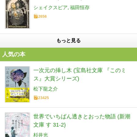
シェイクスピア
福田恒存
2656
もっと見る
人気の本
一次元の挿し木 (宝島社文庫 『このミ
ス』大賞シリーズ)
松下龍之介
23425
世界でいちばん透きとおった物語 (新潮
文庫 す 31-2)
杉井光