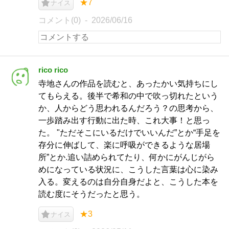
★7
ナイス
コメント(0)
2026/06/16
rico rico
寺地さんの作品を読むと、あったかい気持ちにし
てもらえる。後半で希和の中で吹っ切れたという
か、人からどう思われるんだろう？の思考から、
一歩踏み出す行動に出た時、これ大事！と思っ
た。 "ただそこにいるだけでいいんだ”とか“手足を
存分に伸ばして、楽に呼吸ができるような居場
所”とか.追い詰められてたり、何かにがんじがら
めになっている状況に、こうした言葉は心に染み
入る。変えるのは自分自身だよと、こうした本を
読む度にそうだったと思う。
★3
ナイス