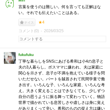
Miri
言葉を使うのは難しい。何を言っても正解はな
い。それでも伝えたいことはある。
★4
ナイス
コメント(0)
2026/03/25
fukufuku
丁寧な暮らしをSNSにあげる希和は小4の息子と
夫の3人暮らし。ボスママに嫌われ、夫は家庭に
関心を示さず、息子が不満を抱えている様子を問
いただせない。パートを馘首されて民間学童で働
き出す。いろんな子、いろんな家庭、いろんな考
え。大きく変えることはできなくても、少しずつ
自分の思うように振る舞って変わっていく。物語
世界で描かれている息苦しさや虚しさは身に覚え
がありまくって辛い。希和のものの捉え方は嫌い