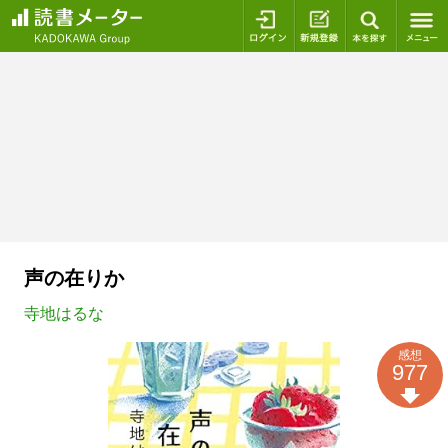
ログイン
新規登録
本を探
声の在りか
寺地はるな
感想
977