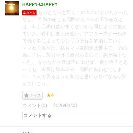
HAPPY-CHAPPY
もっともっと早くこの本に出会いたかった
ネタバレ
なぁ。 希和の感じる周囲の人々への不快感など
は、私も元来口数がすくないから同じように抱え
ていた。希和は要と出会い、アフタースクール鐘
で働く事によって少しづつそれを解消していく。
ママ友の描写は、私もママ友関係は苦手で、その
為に子供に苦労かけて点があるので、胸が痛くな
った。 なかなか本音は声に出せず、何か違うと思
っても、本音は飲み込み、周囲にあわせてしま
い、１人で居るほうが楽だと思いがちになるが変
えていこう。
★4
ナイス
コメント(0)
2026/03/08