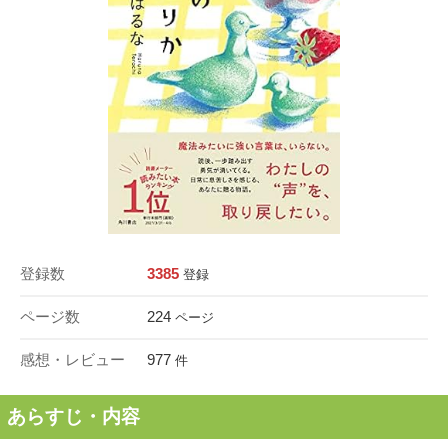
登録数
3385
登録
ページ数
224
ページ
感想・レビュー
977
件
あらすじ・内容