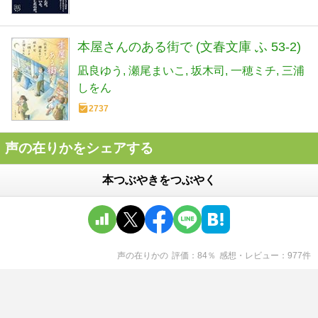
本屋さんのある街で (文春文庫 ふ 53-2)
凪良ゆう
瀬尾まいこ
坂木司
一穂ミチ
三浦
しをん
2737
声の在りかをシェアする
本つぶやきをつぶやく
声の在りか
の
評価
84
％
感想・レビュー
977
件