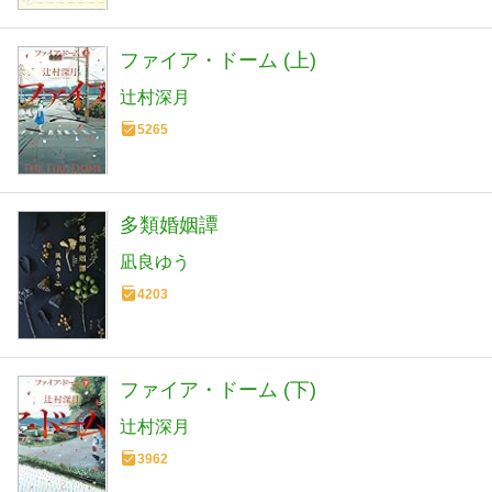
ファイア・ドーム (上)
辻村深月
5265
多類婚姻譚
凪良ゆう
4203
ファイア・ドーム (下)
辻村深月
3962