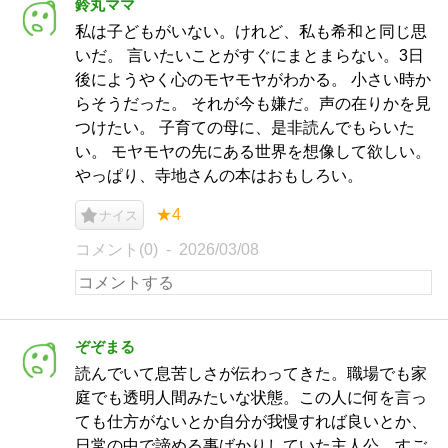
鈴丸ママ
私は子どもがいない。けれど、私も希和と同じ思
いだ。 言いたいことがすぐにまとまらない。3日
後にようやく心のモヤモヤがわかる。 小さい時か
らそうだった。 それが今も嫌だ。声の在りかを見
つけたい。 子育ての母に、是非読んでもらいた
い。 モヤモヤの先にある世界を想像して欲しい。
やっぱり、寺地さんの本はおもしろい。
★4
ナイス
コメント(0)
2026/03/08
ぞぞまる
読んでいて息苦しさが伝わってきた。職場でも家
庭でも透明人間みたいな状態。この人に何を言っ
ても仕方がないとか自分が我慢すれば良いとか、
日常の中で諦める事ばかりしていた主人公。すご