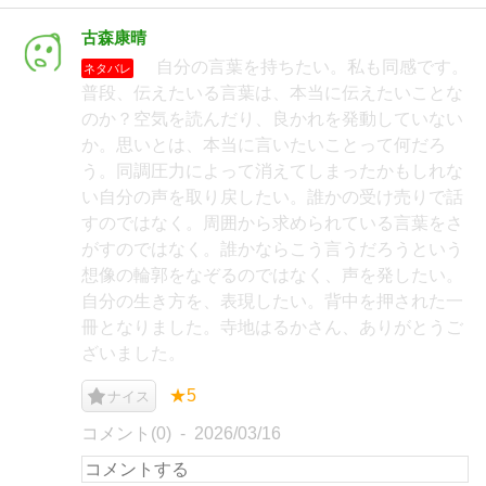
古森康晴
自分の言葉を持ちたい。私も同感です。
ネタバレ
普段、伝えたいる言葉は、本当に伝えたいことな
のか？空気を読んだり、良かれを発動していない
か。思いとは、本当に言いたいことって何だろ
う。同調圧力によって消えてしまったかもしれな
い自分の声を取り戻したい。誰かの受け売りで話
すのではなく。周囲から求められている言葉をさ
がすのではなく。誰かならこう言うだろうという
想像の輪郭をなぞるのではなく、声を発したい。
自分の生き方を、表現したい。背中を押された一
冊となりました。寺地はるかさん、ありがとうご
ざいました。
★5
ナイス
コメント(0)
2026/03/16