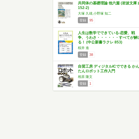
共同体の基礎理論 他六篇 (岩波文庫 
152-2)
大塚 久雄,小野塚 知二
登録
95
人生は数学でできている-恋愛、戦
争、うわさ・・・・・・すべてが解
る！ (中公新書ラクレ 853)
桜井 進
登録
38
自習工房 ディジタルICでできる か
たんロボット工作入門
相原 隆文
登録
1