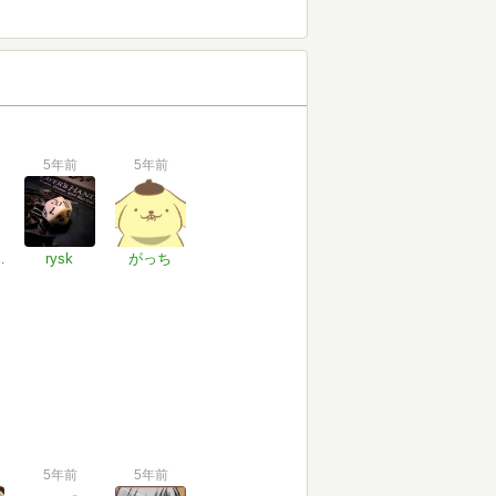
5年前
5年前
 Sakai
rysk
がっち
5年前
5年前