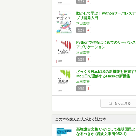
登録
4
動かして学ぶ！Pythonサーバレスア
プリ開発入門
本田崇智
登録
4
Pythonで作るはじめてのサーバレス
アプリケーション
本田崇智
登録
1
ざっくりFlask1.0の新機能を把握す
本: 1日で理解するFlaskの新機能
本田崇智
登録
1
もっと見る
この本を読んだ人がよく読む本
高峰譲吉文集 いかにして発明国民と
なるべきか (岩波文庫 青952-1)