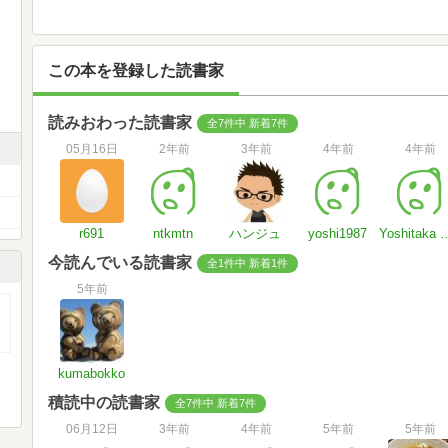
この本を登録した読書家
読みおわった読書家
全7件中 新着7件
05月16日
2年前
3年前
4年前
4年前
r691
ntkmtn
ハンジュ
yoshi1987
Yoshitaka
今読んでいる読書家
全1件中 新着1件
5年前
kumabokko
積読中の読書家
全7件中 新着7件
06月12日
3年前
4年前
5年前
5年前