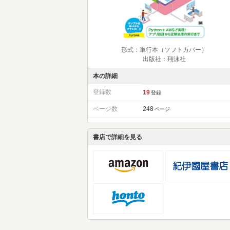
形式：単行本（ソフトカバー）
出版社：翔泳社
本の詳細
登録数
19
登録
ページ数
248
ページ
書店で詳細を見る