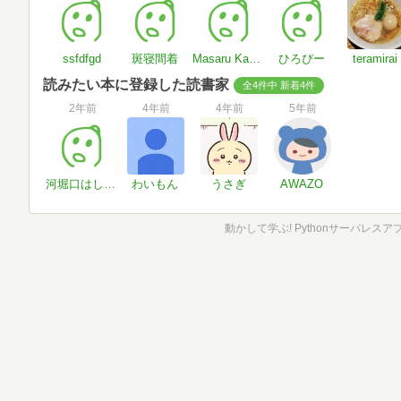
ssfdfgd
斑寝間着
Masaru Kamata
ひろぴー
teramirai
読みたい本に登録した読書家
全4件中 新着4件
2年前
4年前
4年前
5年前
河堀口はしうど
わいもん
うさぎ
AWAZO
動かして学ぶ! Pythonサーバレス