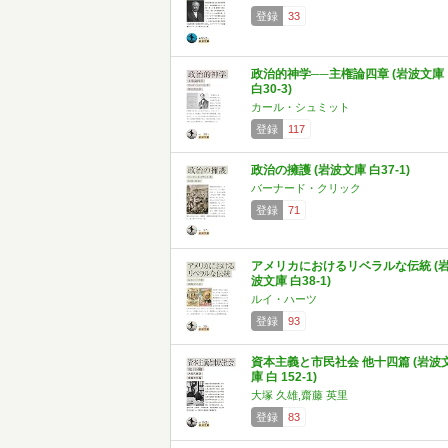
登録
33
政治的神学──主権論四章 (岩波文庫
白30-3)
カール・シュミット
登録
117
政治の擁護 (岩波文庫 白37-1)
バーナード・クリック
登録
71
アメリカにおけるリベラルな伝統 (
波文庫 白38-1)
ルイ・ハーツ
登録
93
資本主義と市民社会 他十四篇 (岩波
庫 白 152-1)
大塚 久雄,齋藤 英里
登録
83