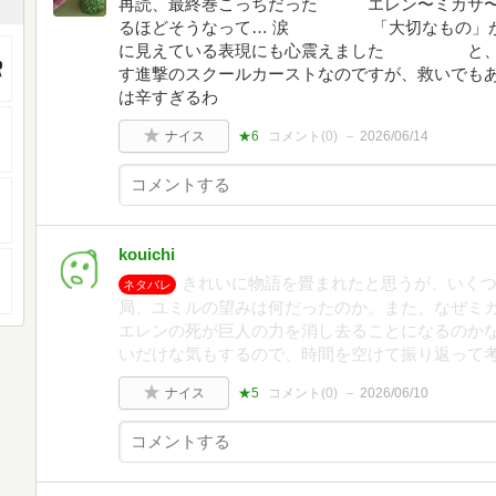
再読、最終巻こっちだった エレン〜ミカサ〜
るほどそうなって… 涙 「大切なもの」が
に見えている表現にも心震えました と、い
す進撃のスクールカーストなのですが、救いでも
は辛すぎるわ
ナイス
★6
コメント(
0
)
2026/06/14
kouichi
きれいに物語を畳まれたと思うが、いくつ
ネタバレ
局、ユミルの望みは何だったのか。また、なぜミ
エレンの死が巨人の力を消し去ることになるのかな
いだけな気もするので、時間を空けて振り返って
ナイス
★5
コメント(
0
)
2026/06/10