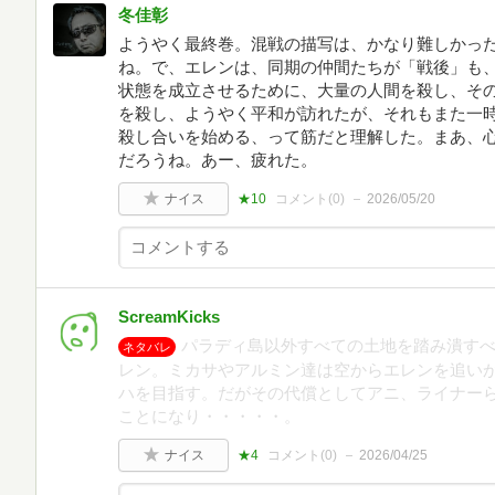
冬佳彰
ようやく最終巻。混戦の描写は、かなり難しかっ
ね。で、エレンは、同期の仲間たちが「戦後」も
状態を成立させるために、大量の人間を殺し、そ
を殺し、ようやく平和が訪れたが、それもまた一
殺し合いを始める、って筋だと理解した。まあ、
だろうね。あー、疲れた。
ナイス
★10
コメント(
0
)
2026/05/20
ScreamKicks
パラディ島以外すべての土地を踏み潰すべ
ネタバレ
レン。ミカサやアルミン達は空からエレンを追いか
ハを目指す。だがその代償としてアニ、ライナーら
ことになり・・・・・。
ナイス
★4
コメント(
0
)
2026/04/25