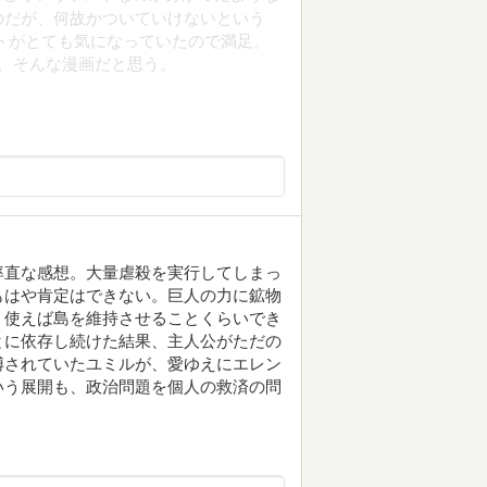
のだが、何故かついていけないという
トがとても気になっていたので満足。
、そんな漫画だと思う。
率直な感想。大量虐殺を実行してしまっ
もはや肯定はできない。巨人の力に鉱物
く使えば島を維持させることくらいでき
とに依存し続けた結果、主人公がただの
縛されていたユミルが、愛ゆえにエレン
いう展開も、政治問題を個人の救済の問