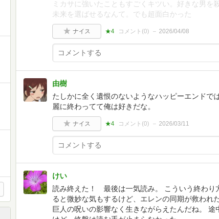
ミカサに強いたこともすごくキツい。好きな男を殺
未来を選ばせるなんて。でも超面白かった
ナイス
★4
コメント(
0
)
2026/04/08
由樹
たしかに全く遺恨のないようなハッピーエンドで
麗に終わってて俺は好きだな。
ナイス
★4
コメント(
0
)
2026/03/11
けい
読み終えた！ 最後は一気読み。 こういう終わり
ると微妙な気もするけど、エレンの同期が救われ
巨人の呪いの影響なく生きながらえたんだね。 途