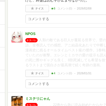
けど、終盤は読む手が止まらなかった。
ナイス
★6
コメント(
0
)
2026/02/08
NPOS
人類の敵である巨人が蔓延る世界で、壁
ネタバレ
語。全巻読んでの感想。アニ結晶化あたりで中断
漫画史に残るオールタイムベスト級の傑作。1巻時
ていたのが衝撃。エレンとミカサの愛の提示も読
の死に際やギャグも良く、8割死滅しても希望を捨
るラストまで面白さが最高潮で続く奇跡の漫画。
ナイス
★4
コメント(
0
)
2026/01/31
ミステリにゃん
、、、。22巻から急に読み始めたからか
ネタバレ