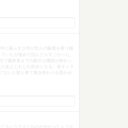
の中に暮らす少年が巨人の駆逐を誓う物
していたが改めて読んだらすごかった。
点で最終巻までの膨大な構想が終わっ
んだあとじわじわ好きになる。各キャラ
てない人類と果て無き終わりを思わせ
？どういうラストなのか分かったような