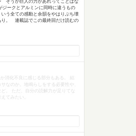
 そうか巨人の力があれってことはな
ジークとアルミンに同時に違うもの
う全ての感動と余韻をやはりぶち壊
あり。 連載誌でこの最終回だけ読むの
か消化不良に感じる部分もある。 結
カサなのか。地鳴らしをする必要性や、
ど。 ただ、自分の読解力が足りてな
考えてみたい。