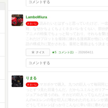
LamboMiura
読みたいとはずっと思っていたけど、一
ネタバレ
時、なぜかちょくちょくネタバレをくらい、部分的
アニメの特集でちょっと知っており、それらを繋
これだけプロットを複雑に練れる漫画家が他にい
語の構成力に驚かされる。最初と最後はもう決ま
ナイス
★5
コメント(
1
)
2026/04/11
りまる
マガポケで購入。九つの巨人って毎回同
ネタバレ
っとずつ見た目違うんだ。だからユミルとガリア
ジュアルが違うのね。オカピの巨人ってなんだよ
んのwエレンの母が巨人に喰われたのもエレンが
どうしてエレンばっかりこんなに辛い目に遭わな