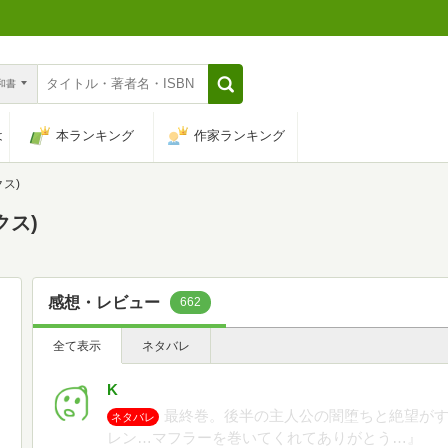
n和書
は
本ランキング
作家ランキング
クス)
クス)
感想・レビュー
662
全て表示
ネタバレ
K
最終巻。後半の主人公の闇堕ちと絶望が
ネタバレ
レン…マフラーを巻いてくれてありがとう…』