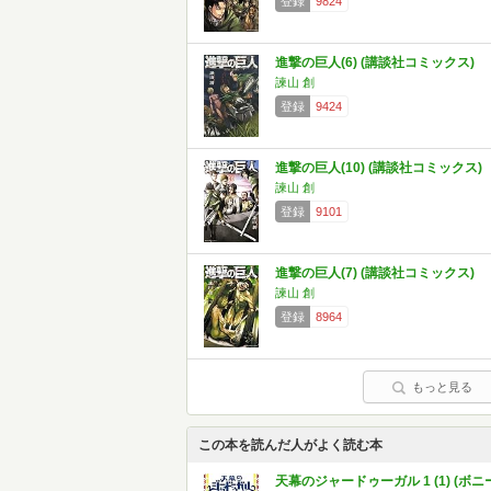
登録
9824
進撃の巨人(6) (講談社コミックス)
諫山 創
登録
9424
進撃の巨人(10) (講談社コミックス)
諫山 創
登録
9101
進撃の巨人(7) (講談社コミックス)
諫山 創
登録
8964
もっと見る
この本を読んだ人がよく読む本
天幕のジャードゥーガル 1 (1) (ボニ