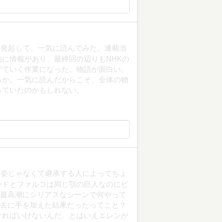
念発起して、一気に読んでみた。連載当
に情報があり、最終回の辺りもNHKの
げていく作業になった。物語が面白い。
るか。一気に読んだからこそ、全体の物
っていたのかもしれない。
じ姿じゃなくて継承する人によってちょ
ードとファルコは同じ顎の巨人なのにビ
w最高潮にシリアスなシーンで何やって
過去に手を加えた結果だったってこと？
ければいけないんだ。とはいえエレンが