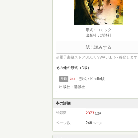
形式：コミック
出版社：講談社
試し読みする
※電子書籍ストアBOOK☆WALKERへ移動します
その他の形式（β版）
形式：Kindle版
登録
344
出版社：講談社
本の詳細
登録数
2373
登録
ページ数
248
ページ