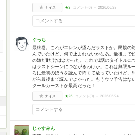
ナイス
★3
コメント(
0
)
2026/06/28
ぐっち
最終巻。これがエレンが望んだラストか。民族の対
んでいたけど、何で止まれないかなあ。最後まで
の嫌だ‼だけはよかった。これで1話のタイトルに
はラストシーンにつながるわけか。これは無限ル
ろに最初のほうを読んで怖くて放っていたけど、
がら最後まで読んでよかった。もうウソ予告はな
クールカーストが最高だった！
ナイス
★26
コメント(
0
)
2026/06/24
じゃすみん