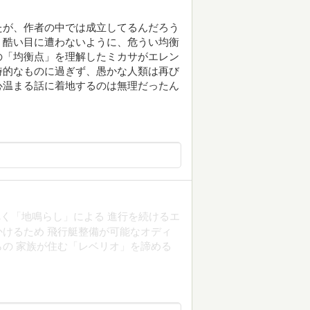
たが、作者の中では成立してるんだろう
、酷い目に遭わないように、危うい均衡
の「均衡点」を理解したミカサがエレン
時的なものに過ぎず、愚かな人類は再び
心温まる話に着地するのは無理だったん
く「地鳴らし」による 進行を続けるエ
けるため 飛行艇整備が可能なオディ
の 家族が住む「レベリオ」を諦める