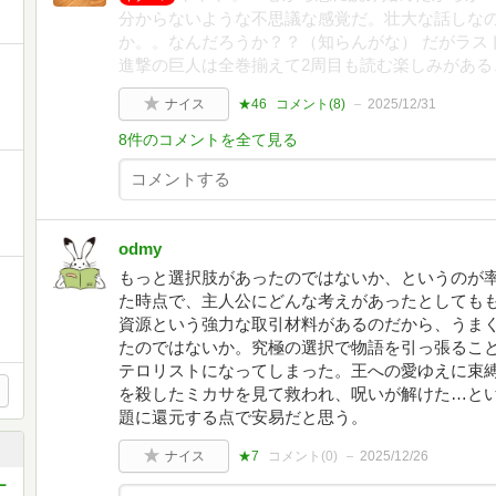
分からないような不思議な感覚だ。壮大な話しな
か。。なんだろうか？？（知らんがな） だがラス
進撃の巨人は全巻揃えて2周目も読む楽しみがある
ナイス
★46
コメント(
8
)
2025/12/31
8件のコメントを全て見る
odmy
もっと選択肢があったのではないか、というのが
た時点で、主人公にどんな考えがあったとしても
資源という強力な取引材料があるのだから、うま
たのではないか。究極の選択で物語を引っ張るこ
テロリストになってしまった。王への愛ゆえに束
を殺したミカサを見て救われ、呪いが解けた…と
題に還元する点で安易だと思う。
ナイス
★7
コメント(
0
)
2025/12/26
ー