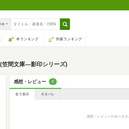
n和書
は
本ランキング
作家ランキング
 (笠間文庫―影印シリーズ)
感想・レビュー
0
全て表示
ネタバレ
感想・レビューがありませ