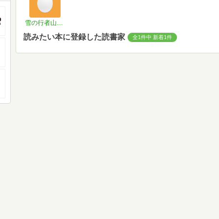
雪の行者山@加療リハビリ中
読みたい本に登録した読書家
全1件中 新着1件