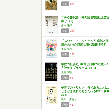
登録
504
マチウ書試論・転向論 (講談社文芸
庫 よB 2)
吉本 隆明
登録
318
「ふつう」ってなんだろう 病気と健
康のあいだ (講談社現代新書 2802)
美馬 達哉
登録
193
学歴の社会史: 教育と日本の近代 (平
凡社ライブラリー あ 16-1)
天野 郁夫
登録
69
子育てのトリセツ 母であることに
ときどき疲れるあなたへ (ポプラ新
271)
黒川 伊保子
登録
41