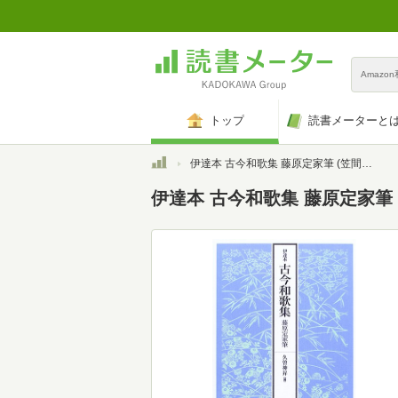
Amazo
トップ
読書メーターと
トップ
伊達本 古今和歌集 藤原定家筆 (笠間文庫―影印シリーズ)
伊達本 古今和歌集 藤原定家筆