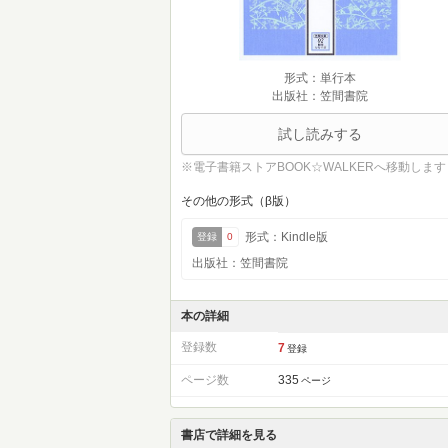
形式：単行本
出版社：笠間書院
試し読みする
※電子書籍ストアBOOK☆WALKERへ移動します
その他の形式（β版）
形式：Kindle版
登録
0
出版社：笠間書院
本の詳細
登録数
7
登録
ページ数
335
ページ
書店で詳細を見る