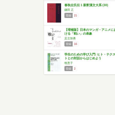
春秋左氏伝 1 新釈漢文大系 (30)
鎌田 正
登録
21
【増補版】日本のマンガ・アニメに
ける「戦い」の表象
足立加勇
登録
16
学生のための学び入門: ヒト・テク
トとの対話からはじめよう
牧恵子
登録
2