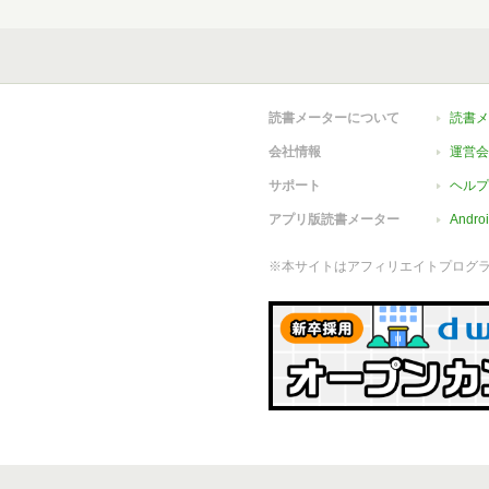
読書メーターについて
読書メ
会社情報
運営会
サポート
ヘルプ
アプリ版読書メーター
Andr
※本サイトはアフィリエイトプログ