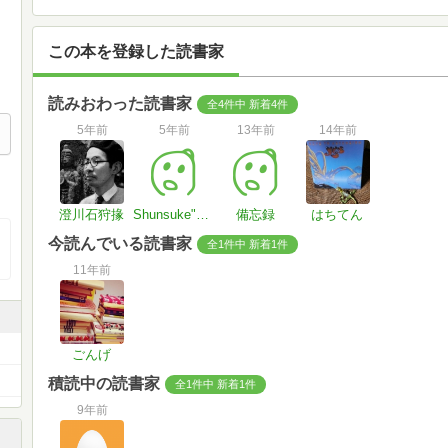
この本を登録した読書家
読みおわった読書家
全4件中 新着4件
5年前
5年前
13年前
14年前
澄川石狩掾
Shunsuke"miniken"ONO
備忘録
はちてん
今読んでいる読書家
全1件中 新着1件
11年前
ごんげ
積読中の読書家
全1件中 新着1件
9年前