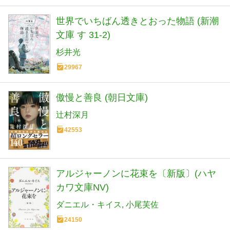
世界でいちばん透きとおった物語 (新潮
文庫 す 31-2)
杉井光
29967
傲慢と善良 (朝日文庫)
辻村深月
42553
アルジャーノンに花束を〔新版〕(ハヤ
カワ文庫NV)
ダニエル・キイス
小尾芙佐
24150