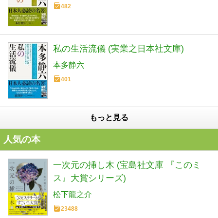
482
私の生活流儀 (実業之日本社文庫)
本多静六
401
もっと見る
人気の本
一次元の挿し木 (宝島社文庫 『このミ
ス』大賞シリーズ)
松下龍之介
23488