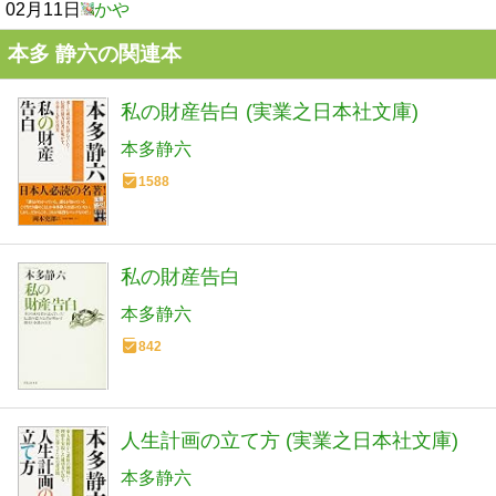
02月11日
かや
本多 静六の関連本
私の財産告白 (実業之日本社文庫)
本多静六
1588
私の財産告白
本多静六
842
人生計画の立て方 (実業之日本社文庫)
本多静六