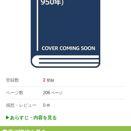
登録数
2
登録
ページ数
206
ページ
感想・レビュー
0
件
▶︎あらすじ・内容を見る