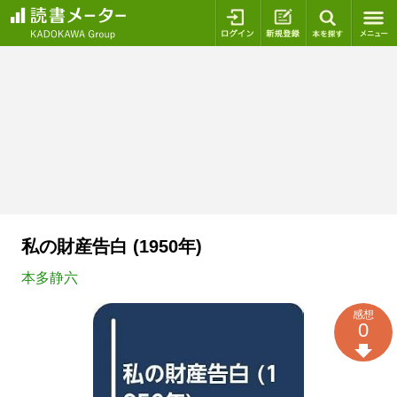
ログイン
新規登録
本を探
私の財産告白 (1950年)
本多静六
感想
0