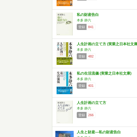
私の財産告白
本多 静六
登録
841
人生計画の立て方 (実業之日本社文庫
本多 静六
登録
482
私の生活流儀 (実業之日本社文庫)
本多 静六
登録
401
人生計画の立て方
本多 静六
登録
266
人生と財産―私の財産告白