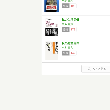
本多 静六
登録
198
私の生活流儀
本多 静六
登録
173
私の財産告白
本多 静六
登録
147
もっと見る