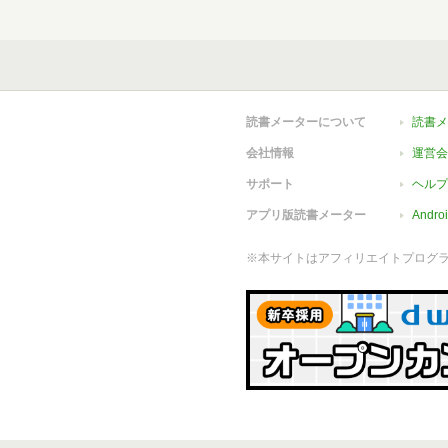
読書メーターについて
読書メ
会社情報
運営会
サポート
ヘルプ
アプリ版読書メーター
Andr
※本サイトはアフィリエイトプログ