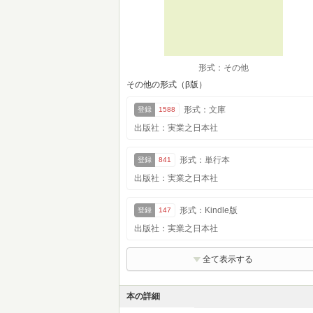
形式：その他
その他の形式（β版）
形式：文庫
登録
1588
出版社：実業之日本社
形式：単行本
登録
841
出版社：実業之日本社
形式：Kindle版
登録
147
出版社：実業之日本社
全て表示する
本の詳細