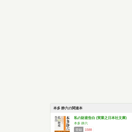
本多 静六の関連本
私の財産告白 (実業之日本社文庫)
本多 静六
登録
1588