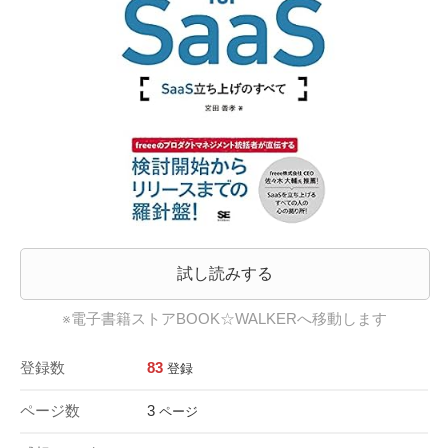
試し読みする
※電子書籍ストアBOOK☆WALKERへ移動します
登録数
83
登録
ページ数
3
ページ