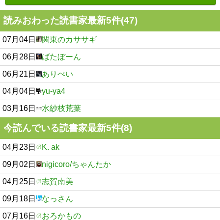
読みおわった読書家最新5件(47)
07月04日
関東のカササギ
06月28日
ばたぼーん
06月21日
ありぺい
04月04日
yu-ya4
03月16日
水紗枝荒葉
今読んでいる読書家最新5件(8)
04月23日
K. ak
09月02日
nigicoro/ちゃんたか
04月25日
志賀南美
09月18日
なっさん
07月16日
おろかもの