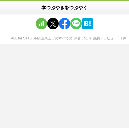
本つぶやきをつぶやく
ALL for SaaS SaaS立ち上げのすべて
の
評価
51
％
感想・レビュー
1
件