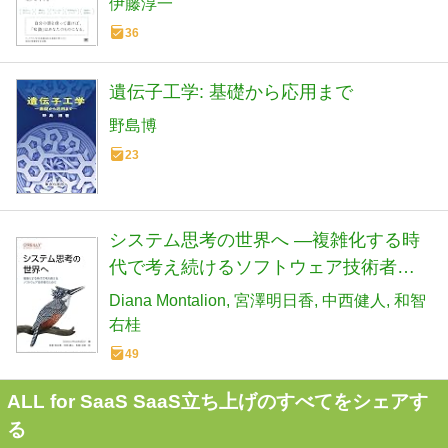
伊藤淳一
36
遺伝子工学: 基礎から応用まで
野島博
23
システム思考の世界へ ―複雑化する時
代で考え続けるソフトウェア技術者の
ために (オライリー・ジャパン)
Diana Montalion
宮澤明日香
中西健人
和智
右桂
49
ALL for SaaS SaaS立ち上げのすべてをシェアす
る