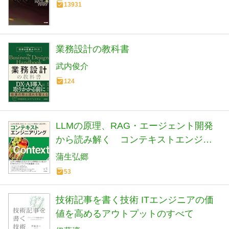
13931
業務設計の教科書
武内俊介
124
LLMの原理、RAG・エージェント開発
から読み解く コンテキストエンジニ
アリング (エンジニア選書)
蒲生弘郷
53
技術記事を書く技術 ITエンジニアの価
値を高めるアウトプットのすべて