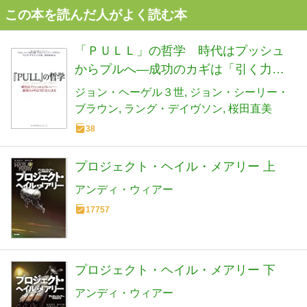
この本を読んだ人がよく読む本
「ＰＵＬＬ」の哲学 時代はプッシュ
からプルへ―成功のカギは「引く力」
にある
ジョン・ヘーゲル３世
ジョン・シーリー・
ブラウン
ラング・デイヴソン
桜田直美
38
プロジェクト・ヘイル・メアリー 上
アンディ・ウィアー
17757
プロジェクト・ヘイル・メアリー 下
アンディ・ウィアー