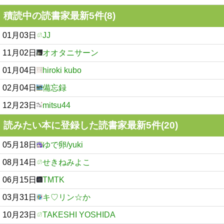
積読中の読書家最新5件(8)
01月03日
JJ
11月02日
オオタニサーン
01月04日
hiroki kubo
02月04日
備忘録
12月23日
mitsu44
読みたい本に登録した読書家最新5件(20)
05月18日
ゆで卵/yuki
08月14日
せきねみよこ
06月15日
TMTK
03月31日
キ♡リン☆か
10月23日
TAKESHI YOSHIDA