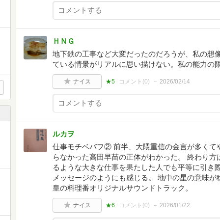
ＨＮＧ
地下鉄の工事など大変だったのだろうが、私の想
ている情景がリアルに思い描けない。私の能力の
ナイス
★5
コメント(
0
)
2026/02/14
ルカヲ
仕事モチベバフ② 前半、大隈重信の金言が多くて
らなかった高田早苗の正体がわかった。 終わり方
るような大きな仕事を果たした人でも平等に引き
メッセージのようにも感じる。 地中の星の意味が
皇の料理番オリジナルサウンドトラック。
ナイス
★6
コメント(
0
)
2026/01/22