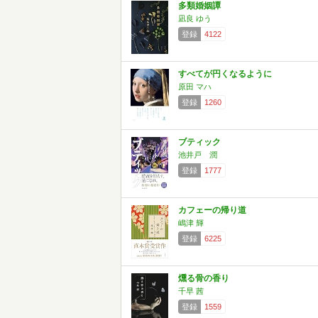
多類婚姻譚
凪良 ゆう
登録
4122
すべてが円くなるように
原田 マハ
登録
1260
ブティック
池井戸 潤
登録
1777
カフェーの帰り道
嶋津 輝
登録
6225
燻る骨の香り
千早 茜
登録
1559