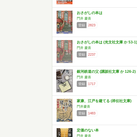
おさがしの本は
門井 慶喜
登録
2823
おさがしの本は (光文社文庫 か 53-1
門井 慶喜
登録
2237
銀河鉄道の父 (講談社文庫 か 126-2)
門井 慶喜
登録
1717
家康、江戸を建てる (祥伝社文庫)
門井慶喜
登録
1483
定価のない本
門井 慶喜