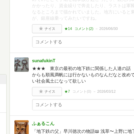
かかったり、資金繰りで奔走したり、ラストは軍
なるところまで描かれていました。地方にいると
が、銀座線乗ってみたいですね。
ナイス
★14
コメント(
2
)
2026/06/30
sunafukinT
★★★ 東京の最初の地下鉄に関係した人達の話
からも順風満帆には行かないものなんだなと改め
い社会風土になって欲しい
ナイス
★7
コメント(
0
)
2026/03/12
ふぁるこん
「地下鉄の父」早川徳次の物語📖 浅草〜上野に地