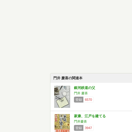
門井 慶喜の関連本
銀河鉄道の父
門井 慶喜
登録
6570
家康、江戸を建てる
門井慶喜
登録
3947