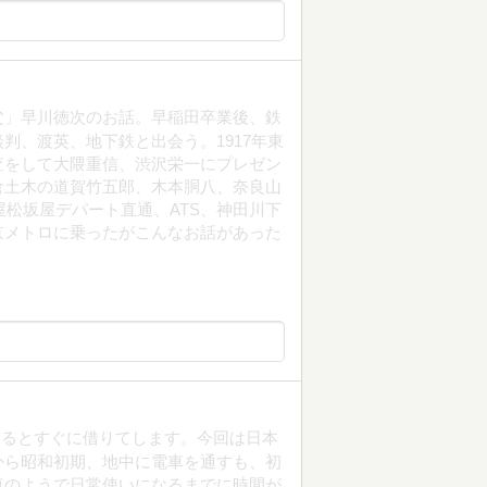
下鉄の父」早川徳次のお話。早稲田卒業後、鉄
判、渡英、地下鉄と出会う。1917年東
査をして大隈重信、渋沢栄一にプレゼン
倉土木の道賀竹五郎、木本胴八、奈良山
屋松坂屋デパート直通、ATS、神田川下
京メトロに乗ったがこんなお話があった
けるとすぐに借りてします。今回は日本
から昭和初期、地中に電車を通すも、初
車のようで日常使いになるまでに時間が