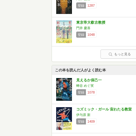
登録
1287
東京帝大叡古教授
門井 慶喜
登録
1048
もっと見る
この本を読んだ人がよく読む本
見えるか保己一
蝉谷 めぐ実
登録
1078
コズミック・ガール 宙わたる教室
伊与原 新
登録
1409