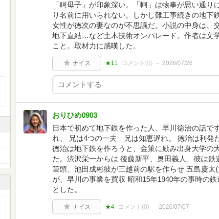
「軻母子」が印象深い。「軻」は物事が思い通り
り名前に用いられない。しかし難工事続きの地下
女性が徳次の妻なのが不思議だ。小説の中身は、交
地下直結…など土木技術オンパレード。作者は文
こと。取材力に感嘆した。
ナイス
★11
コメント(
0
)
2026/07/26
おりひめ0903
日本で初めて地下鉄を作った人、早川徳治の話で
れ、 兄は4つの一夫 兄は知恵遅れ。 徳治は利
徳治は地下鉄を作ろうと、金策に励み出身大学の
た。渋沢栄一からは 後藤新平、奥田義人、彼は鉄
筆頭、池田成彬彼が三越前の駅を作らせ 五島慶太(
が、早川の事業を買収 昭和15年1940年の事時
とした。
ナイス
★4
コメント(
0
)
2026/07/07