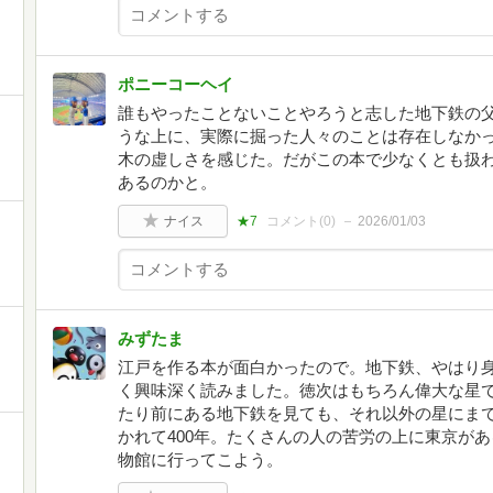
ポニーコーヘイ
誰もやったことないことやろうと志した地下鉄の父
うな上に、実際に掘った人々のことは存在しなか
木の虚しさを感じた。だがこの本で少なくとも扱
あるのかと。
ナイス
★7
コメント(
0
)
2026/01/03
みずたま
江戸を作る本が面白かったので。地下鉄、やはり
く興味深く読みました。徳次はもちろん偉大な星
たり前にある地下鉄を見ても、それ以外の星にま
かれて400年。たくさんの人の苦労の上に東京が
物館に行ってこよう。