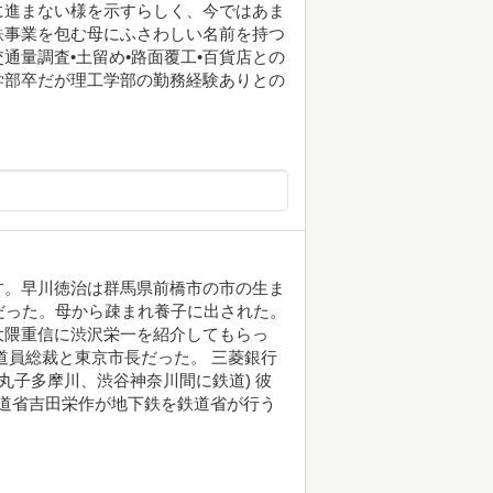
に進まない様を示すらしく、今ではあま
鉄事業を包む母にふさわしい名前を持つ
通量調査•土留め•路面覆工•百貨店との
学部卒だが理工学部の勤務経験ありとの
す。早川徳治は群馬県前橋市の市の生ま
発だった。母から疎まれ養子に出された。
大隈重信に渋沢栄一を紹介してもらっ
道員総裁と東京市長だった。 三菱銀行
丸子多摩川、渋谷神奈川間に鉄道) 彼
の鉄道省吉田栄作が地下鉄を鉄道省が行う