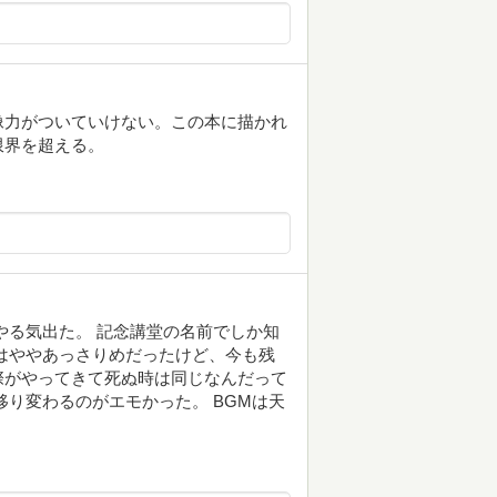
像力がついていけない。この本に描かれ
限界を超える。
やる気出た。 記念講堂の名前でしか知
はややあっさりめだったけど、今も残
際がやってきて死ぬ時は同じなんだって
移り変わるのがエモかった。 BGMは天