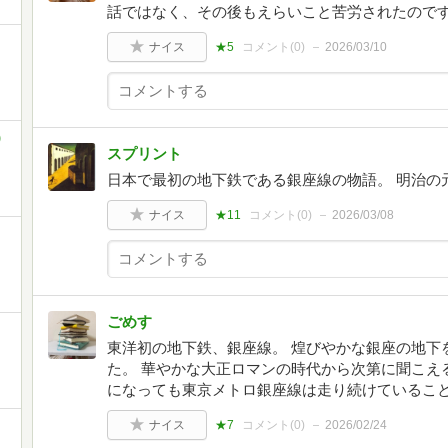
話ではなく、その後もえらいこと苦労されたのですね
ナイス
★5
コメント(
0
)
2026/03/10
)
スプリント
日本で最初の地下鉄である銀座線の物語。 明治の
ナイス
★11
コメント(
0
)
2026/03/08
ごめす
東洋初の地下鉄、銀座線。 煌びやかな銀座の地下
た。 華やかな大正ロマンの時代から次第に聞こえ
になっても東京メトロ銀座線は走り続けているこ
ナイス
★7
コメント(
0
)
2026/02/24