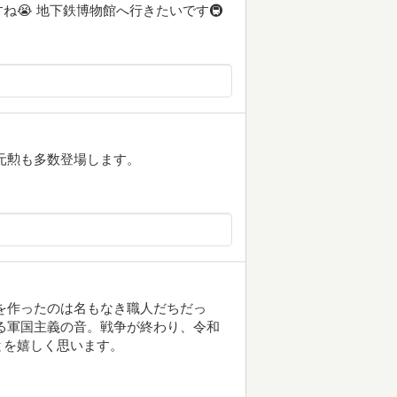
😭 地下鉄博物館へ行きたいです🚇
元勲も多数登場します。
を作ったのは名もなき職人だちだっ
る軍国主義の音。戦争が終わり、令和
とを嬉しく思います。