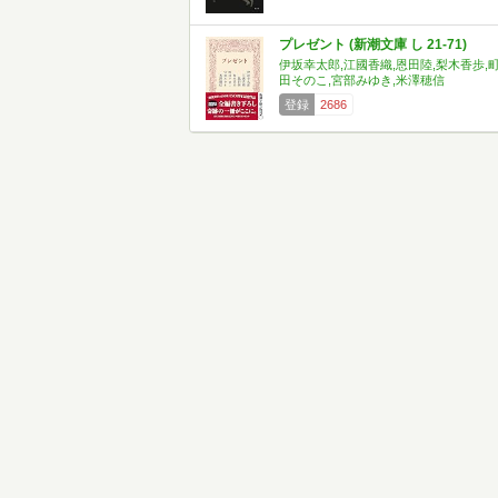
プレゼント (新潮文庫 し 21-71)
伊坂幸太郎,江國香織,恩田陸,梨木香歩,
田そのこ,宮部みゆき,米澤穂信
登録
2686