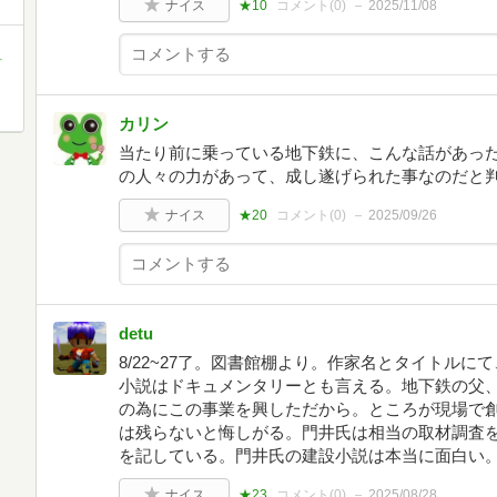
ナイス
★10
コメント(
0
)
2025/11/08
町
カリン
当たり前に乗っている地下鉄に、こんな話があっ
の人々の力があって、成し遂げられた事なのだと
ナイス
★20
コメント(
0
)
2025/09/26
detu
8/22~27了。図書館棚より。作家名とタイトル
小説はドキュメンタリーとも言える。地下鉄の父
の為にこの事業を興しただから。ところが現場で
は残らないと悔しがる。門井氏は相当の取材調査
を記している。門井氏の建設小説は本当に面白い
ナイス
★23
コメント(
0
)
2025/08/28