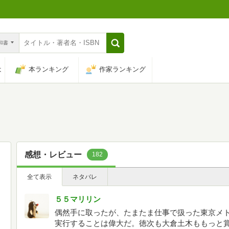
n和書
は
本ランキング
作家ランキング
感想・レビュー
182
全て表示
ネタバレ
５５マリリン
偶然手に取ったが、たまたま仕事で扱った東京メ
実行することは偉大だ。徳次も大倉土木ももっと