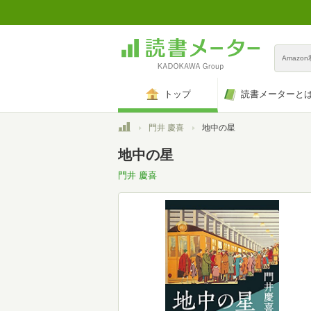
Amazo
トップ
読書メーターと
トップ
門井 慶喜
地中の星
地中の星
門井 慶喜