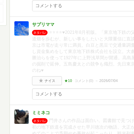
サプリママ
⭐️⭐️⭐️⭐️♥2021年8月初版。「東京地
ネタバレ
道畑を歩むが、新しい事をしたいと大隈重信に直談
京は市電が走り常に満員。白豆と黒豆で交通量調
し資金集めをして東京地下鉄株式会社を設立。大
勝治らを使って1927年に上野浅草間が開通。高島
の掘削で延伸。五島慶太との競争も熾烈。先日東
のね♥
ナイス
★10
コメント(
0
)
2026/07/04
ミミネコ
門井さんの作品は面白い。図書館で見つ
ネタバレ
初の地下鉄道を完成させた早川徳次の物語。大正
めてのことで予期せぬ事故が起こったり、観光列