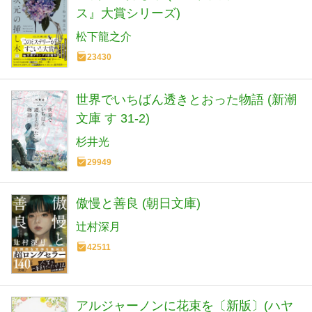
ス』大賞シリーズ)
松下龍之介
23430
世界でいちばん透きとおった物語 (新潮
文庫 す 31-2)
杉井光
29949
傲慢と善良 (朝日文庫)
辻村深月
42511
アルジャーノンに花束を〔新版〕(ハヤ