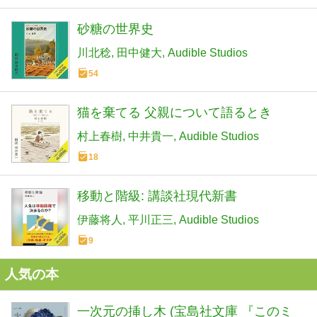
砂糖の世界史
川北稔
田中健大
Audible Studios
54
猫を棄てる 父親について語るとき
村上春樹
中井貴一
Audible Studios
18
移動と階級: 講談社現代新書
伊藤将人
平川正三
Audible Studios
9
人気の本
一次元の挿し木 (宝島社文庫 『このミ