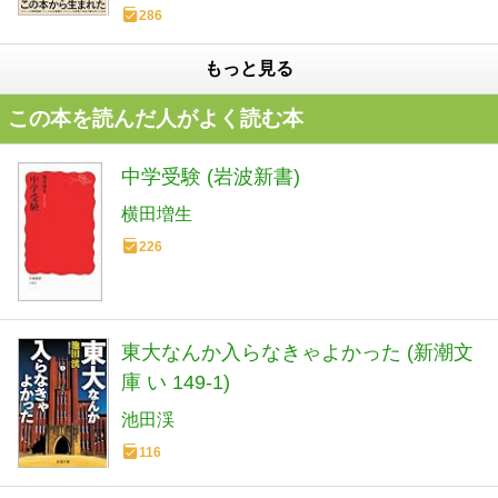
286
もっと見る
この本を読んだ人がよく読む本
中学受験 (岩波新書)
横田増生
226
東大なんか入らなきゃよかった (新潮文
庫 い 149-1)
池田渓
116