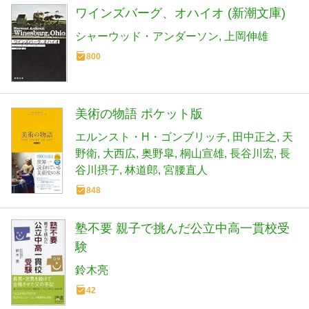
ワインズバーグ、オハイオ (新潮文庫)
シャーウッド・アンダーソン
上岡伸雄
800
美術の物語 ポケット版
エルンスト・H・ゴンブリッチ
田中正之
天
野衛
大西広
奥野皐
桐山宣雄
長谷川宏
長
谷川摂子
林道郎
宮腰直人
848
塾不要 親子で挑んだ公立中高一貫校受
験
鈴木亮
42