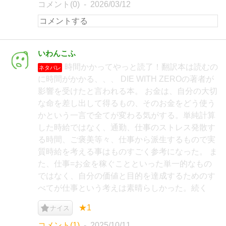
コメント(0)
2026/03/12
いわんこふ
時間かかってやっと読了！翻訳本は読むの
ネタバレ
に時間がかかる、、、 DIE WITH ZEROの著者が
影響を受けたと言われる本。 お金は、自分の大切
な命を差し出して得るもの、そのお金をどう使う
かという一言で全てが変わる気がする。単純計算
した時給ではなく、通勤、仕事のストレス発散す
る時間、ご褒美等々、仕事から派生するもので実
質時給を考える事はものすごく参考になった。 ま
た、仕事=お金を稼ぐことといった単一的なもの
ではなく、自分の価値と目的を達成するためのす
べてが仕事という考えは素晴らしかった。続く
★1
ナイス
コメント(1)
2025/10/11