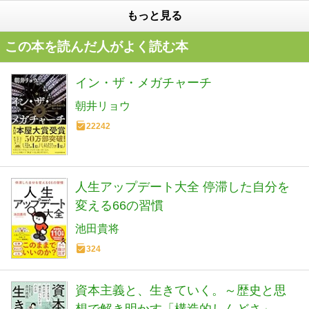
もっと見る
この本を読んだ人がよく読む本
イン・ザ・メガチャーチ
朝井リョウ
22242
人生アップデート大全 停滞した自分を
変える66の習慣
池田貴将
324
資本主義と、生きていく。～歴史と思