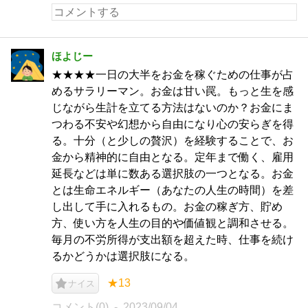
ほよじー
★★★★一日の大半をお金を稼ぐための仕事が占
めるサラリーマン。お金は甘い罠。もっと生を感
じながら生計を立てる方法はないのか？お金にま
つわる不安や幻想から自由になり心の安らぎを得
る。十分（と少しの贅沢）を経験することで、お
金から精神的に自由となる。定年まで働く、雇用
延長などは単に数ある選択肢の一つとなる。お金
とは生命エネルギー（あなたの人生の時間）を差
し出して手に入れるもの。お金の稼ぎ方、貯め
方、使い方を人生の目的や価値観と調和させる。
毎月の不労所得が支出額を超えた時、仕事を続け
るかどうかは選択肢になる。
★13
ナイス
コメント(0)
2023/09/04