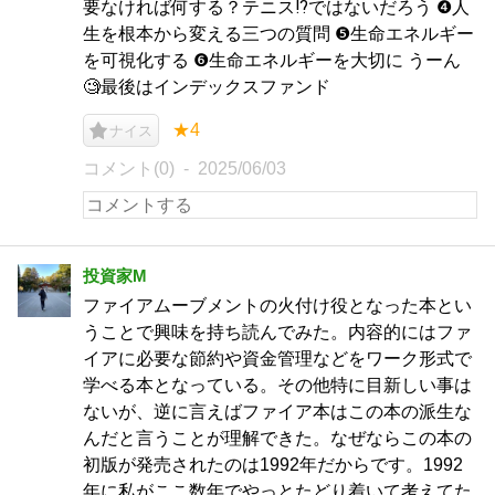
要なければ何する？テニス⁉️ではないだろう ❹人
生を根本から変える三つの質問 ❺生命エネルギー
を可視化する ❻生命エネルギーを大切に うーん
🧐最後はインデックスファンド
★4
ナイス
コメント(0)
2025/06/03
投資家M
ファイアムーブメントの火付け役となった本とい
うことで興味を持ち読んでみた。内容的にはファ
イアに必要な節約や資金管理などをワーク形式で
学べる本となっている。その他特に目新しい事は
ないが、逆に言えばファイア本はこの本の派生な
んだと言うことが理解できた。なぜならこの本の
初版が発売されたのは1992年だからです。1992
年に私がここ数年でやっとたどり着いて考えてた