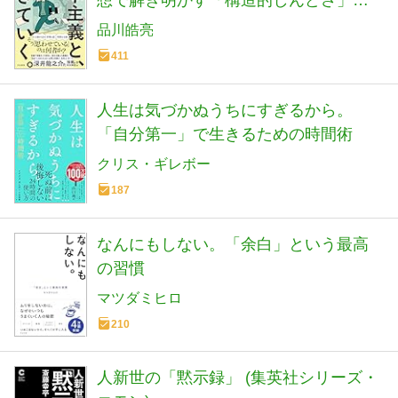
想で解き明かす「構造的しんどさ」の
正体
品川皓亮
411
人生は気づかぬうちにすぎるから。
「自分第一」で生きるための時間術
クリス・ギレボー
187
なんにもしない。「余白」という最高
の習慣
マツダミヒロ
210
人新世の「黙示録」 (集英社シリーズ・