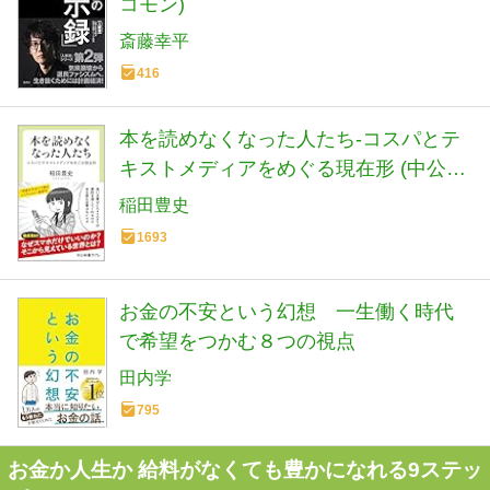
コモン)
斎藤幸平
416
本を読めなくなった人たち-コスパとテ
キストメディアをめぐる現在形 (中公新
書ラクレ 861)
稲田豊史
1693
お金の不安という幻想 一生働く時代
で希望をつかむ８つの視点
田内学
795
お金か人生か 給料がなくても豊かになれる9ステッ