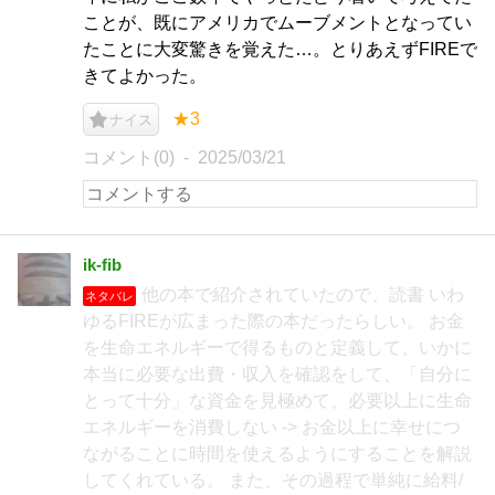
ことが、既にアメリカでムーブメントとなってい
たことに大変驚きを覚えた…。とりあえずFIREで
きてよかった。
★3
ナイス
コメント(0)
2025/03/21
ik-fib
他の本で紹介されていたので、読書 いわ
ネタバレ
ゆるFIREが広まった際の本だったらしい。 お金
を生命エネルギーで得るものと定義して、いかに
本当に必要な出費・収入を確認をして、「自分に
とって十分」な資金を見極めて、必要以上に生命
エネルギーを消費しない -> お金以上に幸せにつ
ながることに時間を使えるようにすることを解説
してくれている。 また、その過程で単純に給料/