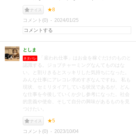
★8
ナイス
コメント(0)
2024/01/25
としま
「雇われ仕事」はお金を稼ぐだけのものと
ネタバレ
認識する。ジョブチャーミングなんてものはな
い。と割りきるとスッキリした気持ちになった。
みんな仕事にアレコレ求めすぎなんですね。 私も
現状、セミリタイアしている状況であるが、どん
な仕事を今後していくか少し参考になった。社会
的意義や使命、そして自分の興味があるものを見
つけたい。
★5
ナイス
コメント(0)
2023/10/04