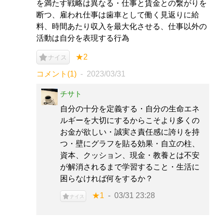
を満たす戦略は異なる・仕事と賃金との繋がりを
断つ、雇われ仕事は歯車として働く見返りに給
料、時間あたり収入を最大化させる、仕事以外の
活動は自分を表現する行為
★2
ナイス
コメント(1)
2023/03/31
チサト
自分の十分を定義する・自分の生命エネ
ルギーを大切にするからこそより多くの
お金が欲しい・誠実さ責任感に誇りを持
つ・壁にグラフを貼る効果・自立の柱、
資本、クッション、現金・教養とは不安
が解消されるまで学習すること・生活に
困らなければ何をするか？
★1
03/31 23:28
ナイス