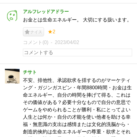
アルフレッドアドラー
お金とは生命エネルギー。 大切にする扱います。
★2
ナイス
コメント(0)
2023/04/02
チサト
不安、排他性、承認欲求を揺するのがマーケティ
ング・ガジンガスピン・年間8800時間・お金は生
命エネルギー、自分の時間を捧げて得る、これは
その価値がある？必要十分なもので自分の意思で
ゲームをやめられることが勝利・私にとってよい
人生とは何か・自分の才能を使い他者を助ける幸
福・無意識の支出は感情または文化的洗脳から・
創造的倹約は生命エネルギーの尊重・欲求とそれ