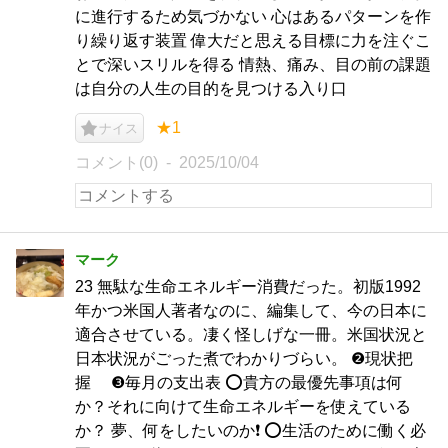
に進行するため気づかない 心はあるパターンを作
り繰り返す装置 偉大だと思える目標に力を注ぐこ
とで深いスリルを得る 情熱、痛み、目の前の課題
は自分の人生の目的を見つける入り口
★1
ナイス
コメント(0)
2025/10/04
マーク
23 無駄な生命エネルギー消費だった。初版1992
年かつ米国人著者なのに、編集して、今の日本に
適合させている。凄く怪しげな一冊。米国状況と
日本状況がごった煮でわかりづらい。 ❷現状把
握 ❸毎月の支出表 ⭕️貴方の最優先事項は何
か？それに向けて生命エネルギーを使えている
か？ 夢、何をしたいのか❗️ ⭕️生活のために働く必