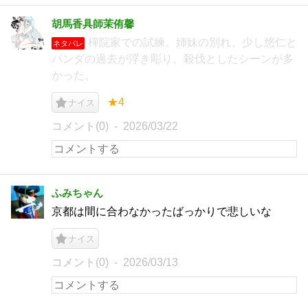
胡馬香具師茉侑馨
樿院家での試練。姉妹の別れ、少し悠仁と
ネタバレ
パンダの過去が浮き彫り。殺伐としたシーンが多
かった。
★4
ナイス
コメント(0)
2026/03/22
ふみちゃん
京都は間に合わなかったばっかりで悲しいな
ナイス
コメント(0)
2026/03/13