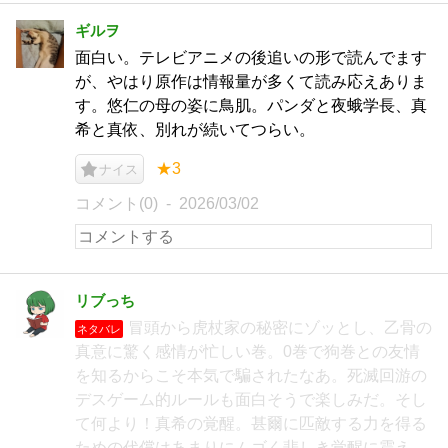
ギルヲ
面白い。テレビアニメの後追いの形で読んでます
が、やはり原作は情報量が多くて読み応えありま
す。悠仁の母の姿に鳥肌。パンダと夜蛾学長、真
希と真依、別れが続いてつらい。
★3
ナイス
コメント(0)
2026/03/02
リブっち
冒頭から虎杖家の秘密にゾッとし、乙骨の
ネタバレ
真意に驚く感情が忙しい巻。0巻で狗巻との友情
を知るからこそ本気で騙されたなあ。死滅回游の
デスゲーム的ルールも面白そうで楽しみだ。そし
て何より！真希の覚醒。甚爾に匹敵する力を得る
ための代償はあまりにムゴく悲しき覚醒に震え