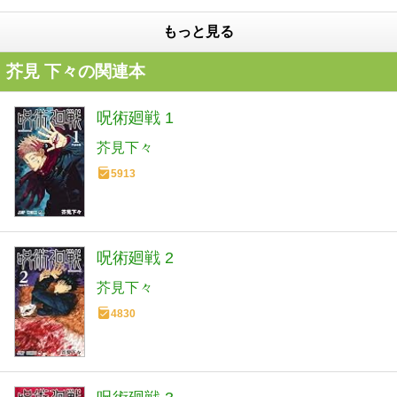
もっと見る
芥見 下々の関連本
呪術廻戦 1
芥見下々
5913
呪術廻戦 2
芥見下々
4830