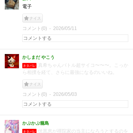
電子
ナイス
コメント(0)
2026/05/11
かしまだ やこう
真希ちゃんバトル超サイコ〜〜〜。こっか
ネタバレ
ら相撲を経て、さらに最強になるのいいね。
ナイス
コメント(0)
2026/05/03
かぷかぷ籠島
伏黒恵が禪院家の当主になろうとするのを
ネタバレ