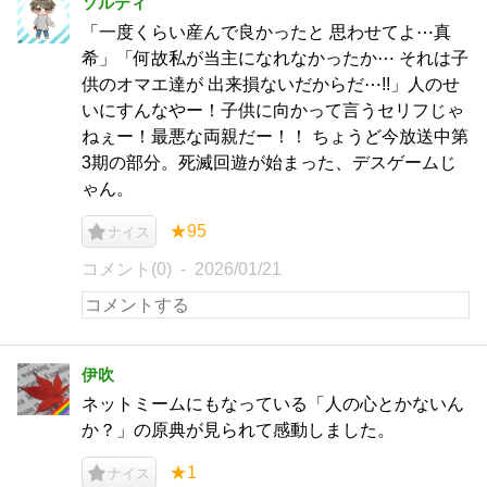
ソルティ
「一度くらい産んで良かったと 思わせてよ⋯真
希」「何故私が当主になれなかったか⋯ それは子
供のオマエ達が 出来損ないだからだ⋯!!」人のせ
いにすんなやー！子供に向かって言うセリフじゃ
ねぇー！最悪な両親だー！！ ちょうど今放送中第
3期の部分。死滅回遊が始まった、デスゲームじ
ゃん。
★95
ナイス
コメント(0)
2026/01/21
伊吹
ネットミームにもなっている「人の心とかないん
か？」の原典が見られて感動しました。
★1
ナイス