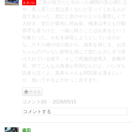
乙骨が味方だと分かった瞬間の安心感たる
ネタバレ
や。真っ直ぐに君は悪くないと言ってくれる人が
居て良かった。悠仁と恵のやりとりも重苦しくて
大好き。悠仁が最初に死ぬ前、俺達は考えも行動
原理も違うけど、一緒に戦うことは出来るという
印象だった。それを体現しようとしているのか
な。八十八橋の頃の恵から、成長を感じる。お兄
ちゃんのブレない姿勢を感じて悠仁も少しずつ受
け入れている様子。そして死滅回遊突入。夜蛾学
長、何でこんな人格者が死刑なんだよ。パンダも
読者も泣くよ。真希ちゃんも禪院家も凄まじい
が、抱いてやるよがかっこ良すぎた。
ナイス
コメント(0)
2026/05/15
森田