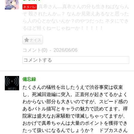
真希さん....真衣さんの分も生きねばならん
ネタバレ
ぞ 殺されたんか...？ なんか見覚えあるなと思った
ら人の心とかないんか？のやつだった ネタにでき
るほど軽くねーじゃねーか！！！！！
ナイス
コメント(0)
2026/06/06
備忘録
たくさんの犠牲を出したうえで渋谷事変は収束
し、死滅回遊編に突入。正直何が起きてるかよく
わからない部分も大きいのですが、スピード感の
あるバトル描写とキャラの魅力で読めてます。禪
院家は盛大なお家騒動で壊滅しちゃってますが、
おかげで真希ちゃんは大量のポイントを獲得でき
たって扱いになるんでしょうか？ ドブカスさん