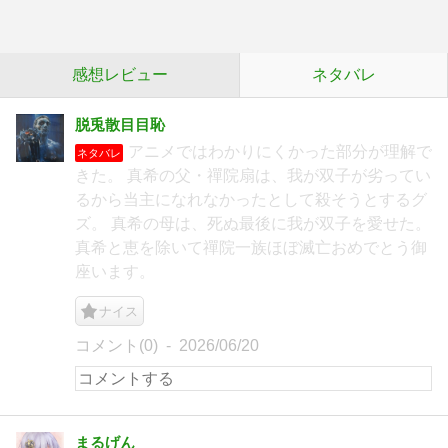
感想レビュー
ネタバレ
脱兎散目目恥
アニメではわかりにくかった部分が理解で
ネタバレ
きた。 真希の父・禪院扇は、我が双子が劣ってい
るから当主になれなかったとして殺そうとするグ
ズ。 真希の母は、死ぬ最後に我が双子を愛せた。
真希と恵を除いて禪院一族ほぼ滅亡おめでとう御
座います。
ナイス
コメント(0)
2026/06/20
まるげん