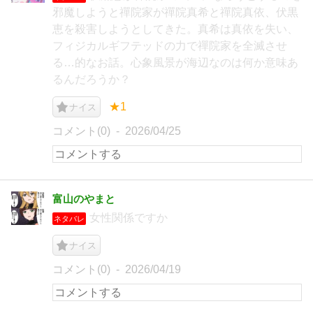
邪魔しようと禪院家が禪院真希と禪院真依、伏黒
恵を殺害しようとしてきた。真希は真依を失い、
フィジカルギフテッドの力で禪院家を全滅させ
る…的なお話。心象風景が海辺なのは何か意味あ
るんだろうか？
★1
ナイス
コメント(0)
2026/04/25
富山のやまと
女性関係ですか
ネタバレ
ナイス
コメント(0)
2026/04/19