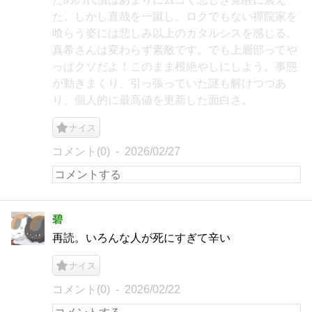
た。しかし直哉を一蹴し、ロクでもない禪院家を
喰らう姿には悲しみ以上のカタルシスを感じる。
真希さんは変わらず素敵です。でも上層部ってや
っぱクソだよ！このまま根絶やしにしよう。事態
が動きまくり、引っ張っていた謎も解けつつあ
り、個人的に最高値を更新した面白さ。
ナイス
コメント(0)
2026/02/27
碧
再読。いろんな人が死にすぎて辛い
ナイス
コメント(0)
2026/02/22