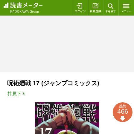
ログイン
新規登録
本を探
呪術廻戦 17 (ジャンプコミックス)
芥見下々
感想
466