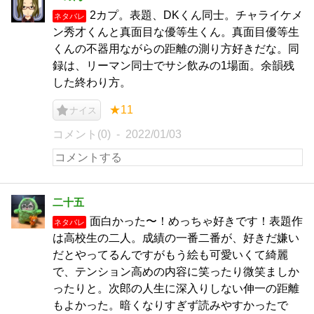
2カプ。表題、DKくん同士。チャライケメ
ネタバレ
ン秀才くんと真面目な優等生くん。真面目優等生
くんの不器用ながらの距離の測り方好きだな。同
録は、リーマン同士でサシ飲みの1場面。余韻残
した終わり方。
★11
ナイス
コメント(0)
2022/01/03
二十五
面白かった〜！めっちゃ好きです！表題作
ネタバレ
は高校生の二人。成績の一番二番が、好きだ嫌い
だとやってるんですがもう絵も可愛いくて綺麗
で、テンション高めの内容に笑ったり微笑ましか
ったりと。次郎の人生に深入りしない伸一の距離
もよかった。暗くなりすぎず読みやすかったで