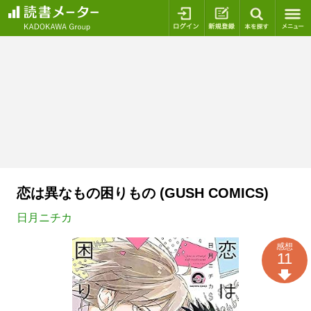
ログイン
新規登録
本を探
恋は異なもの困りもの (GUSH COMICS)
日月ニチカ
感想
11