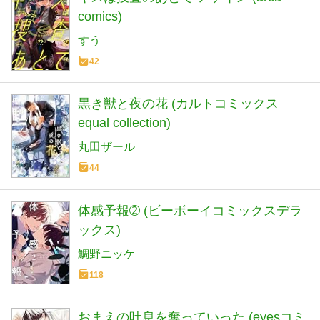
comics)
すう
42
黒き獣と夜の花 (カルトコミックス
equal collection)
丸田ザール
44
体感予報➁ (ビーボーイコミックスデラ
ックス)
鯛野ニッケ
118
おまえの吐息を奪っていった (eyesコミ