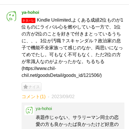
ya-hohoi
Kindle Unlimited,よくある成績2位ものが1
ネタバレ
位ものにライバル心を燃やしている一方で、1位
の方が2位のことを好きで付きまとっているうち
に、、。1位が汚職？スキャンダル？政治家の息
子で機能不全家族って感じのなか、両思いになっ
てめでたし。可もなく不可もなく、ただ2位の方
が常識人なのがよかったかな。ちるちる
(https://www.chil-
chil.net/goodsDetail/goods_id/121506/)
ナイス
コメント(1)
2023/09/02
ya-hohoi
表題作じゃない、サラリーマン同士の恋
愛の方も良かったば良かったけど好意の