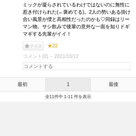
ミックが凝らされているわけではないのに無性に
惹き付けられた(←褒めてる)。2人の勢いある掛け
合い風景が僕と高相性だったのかも♡同録はリー
マン物。サシ飲みで後輩の意外な一面を知りドギ
マギする先輩がイイ！
★22
ナイス
コメント(0)
2021/10/12
最初
1
最後
全11件中 1-11 件を表示