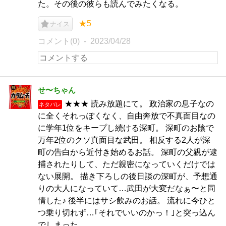
た。その後の彼らも読んでみたくなる。
★5
ナイス
コメント(0)
2023/04/28
せ〜ちゃん
★★★ 読み放題にて。 政治家の息子なの
ネタバレ
に全くそれっぽくなく、自由奔放で不真面目なの
に学年1位をキープし続ける深町。 深町のお陰で
万年2位のクソ真面目な武田。 相反する2人が深
町の告白から近付き始めるお話。 深町の父親が逮
捕されたりして、ただ親密になっていくだけでは
ない展開。 描き下ろしの後日談の深町が、予想通
りの大人になっていて…武田が大変だなぁ〜と同
情した♪ 後半にはサシ飲みのお話。 流れに今ひと
つ乗り切れず…｢それでいいのかっ！｣と突っ込ん
でしまった。