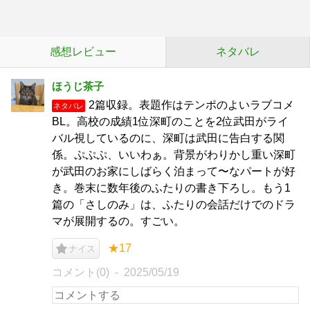
感想レビュー
ネタバレ
ほうじ茶子
2篇収録。表題作はテンポのよいラブコメ
ネタバレ
BL。高校の成績1位深町のことを2位武田がライ
バル視しているのに、深町は武田に告白する関
係。ぷぷぷ、いいわぁ。背景がわりかし重い深町
が武田のお家にしばらく泊まって〜なパートが好
き。巻末に数年後のふたりの書き下ろし。もう1
篇の「さしのみ」は、ふたりの会話だけでのドラ
マが展開するの。すごい。
★17
ナイス
コメント(0)
2025/05/19