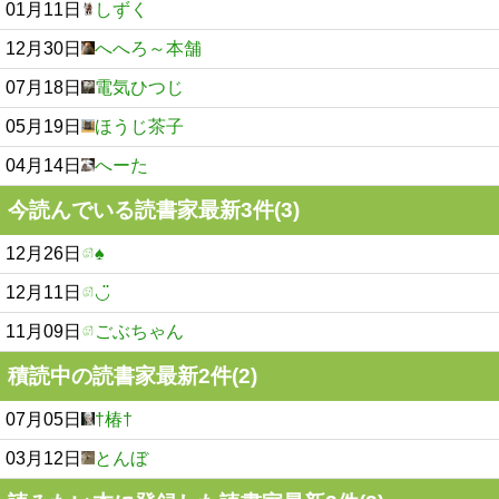
01月11日
しずく
12月30日
へへろ～本舗
07月18日
電気ひつじ
05月19日
ほうじ茶子
04月14日
へーた
今読んでいる読書家最新3件(3)
12月26日
♠︎
12月11日
◡̈
11月09日
ごぶちゃん
積読中の読書家最新2件(2)
07月05日
†椿†
03月12日
とんぼ