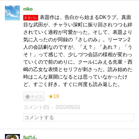
niko
表題作は、告白から始まるDKラブ。真面
ネタバレ
目な武田が、チャラい深町に振り回されつつも絆
されていく過程が可愛かった。そして、表題より
気に入ったのが同録の『さしのみ』。リーマン2
人の会話劇なのですが、「え？」「あれ？」「う
そ！」って感じで、少しづつ会話の様相が変わっ
ていくので前のめりに。クールにみえる先輩・西
嶋の乙女な表情とセリフが刺さった。読み始めた
時はこんな展開になるとは思っていなかったけ
ど、すごく好き。すぐに何度も読み返した。
★19
ナイス
コメント(0)
2022/05/21
fuのん