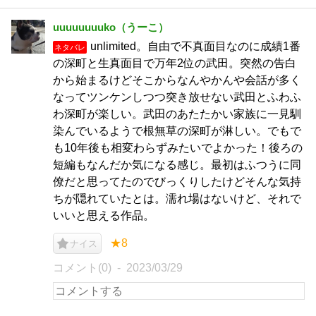
uuuuuuuuko（うーこ）
unlimited。自由で不真面目なのに成績1番
ネタバレ
の深町と生真面目で万年2位の武田。突然の告白
から始まるけどそこからなんやかんや会話が多く
なってツンケンしつつ突き放せない武田とふわふ
わ深町が楽しい。武田のあたたかい家族に一見馴
染んでいるようで根無草の深町が淋しい。でもで
も10年後も相変わらずみたいでよかった！後ろの
短編もなんだか気になる感じ。最初はふつうに同
僚だと思ってたのでびっくりしたけどそんな気持
ちが隠れていたとは。濡れ場はないけど、それで
いいと思える作品。
★8
ナイス
コメント(0)
2023/03/29