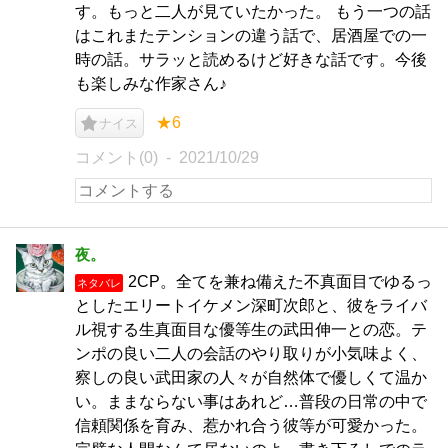
す。もっと二人が見ていたかった。 もう一つの話
はこれまたテンションの違う話で、居酒屋での一
時の話。サラッと読めるけど好きな話です。今後
も楽しみな作家さん♪
★6
ナイス
コメント(0)
2021/10/29
夜。
2CP。全てを兼ね備えた不真面目でゆるっ
ネタバレ
としたエリートイケメン深町次郎と、彼をライバ
ル視する生真面目な優等生の武田伸一との恋。テ
ンポの良い二人の会話のやり取りが小気味よく、
察しの良い武田家の人々が自然体で優しくて温か
い。ままならない事はあれど…普段の日常の中で
信頼関係を育み、惹かれ合う彼等が可愛かった。