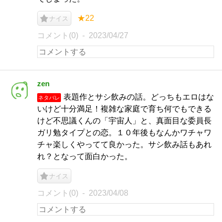
★22
ナイス
コメント(0)
2023/04/27
zen
表題作とサシ飲みの話。どっちもエロはな
ネタバレ
いけど十分満足！複雑な家庭で育ち何でもできる
けど不思議くんの「宇宙人」と、真面目な委員長
ガリ勉タイプとの恋。１０年後もなんかワチャワ
チャ楽しくやってて良かった。サシ飲み話もあれ
れ？となって面白かった。
ナイス
コメント(0)
2023/04/08