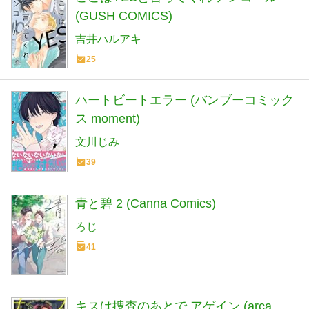
(GUSH COMICS)
吉井ハルアキ
25
ハートビートエラー (バンブーコミック
ス moment)
文川じみ
39
青と碧 2 (Canna Comics)
ろじ
41
キスは捜査のあとで アゲイン (arca