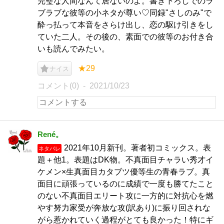
完璧な人間なんて居ないのよ。書き下ろしでのラ
ブラブな彼等の小ネタが尊い♡同録"さしのみ"で
酔っ払って本音をさらけ出し、恋の駆け引きをし
ていた二人。その後の、素面での彼等のお付き合
いも読んでみたい。
★29
ナイス
コメント(0)
2021/10/23
René。
2021年10月新刊。著者初コミックス。表
ネタバレ
題＋他1。表題はDK物。不真面目チャラい秀才イ
ケメン×生真面目カタブツ優等生の青春ラブ。真
面目に頑張っているのに成績で一度も勝てたこと
のない不真面目エリート攻に一方的に対抗心を燃
やす努力家受が奔放な攻(訳あり)に振り回されな
がら惹かれていく過程がとても良かった！特にギ