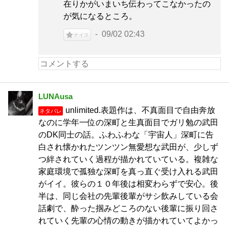
在りかがいまいち伝わってこなかったの
が気になるところ。
09/02 02:43
ナイス
LUNAusa
unlimited.表題作は、不真面目で自由奔放
ネタバレ
なのに学年一位の深町と生真面目でガリ勉の武田
のDK同士の話。ふわふわな「宇宙人」深町に告
白され懐かれたツンツン無愛想な武田が、少しず
つ絆されていく過程が描かれていている。複雑な
家庭環境で孤独な深町を真っ直ぐ受け入れる武田
がイイ。彼らの１０年後は相変わらずで安心。後
半は、同じ会社の先輩後輩がサシ飲みしている会
話劇で、酔った掴みどころのない後輩に振り回さ
れていく先輩の心情の動きが描かれていてよかっ