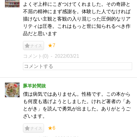
よくぞ上梓にこぎつけてくれました。その奇跡と
不屈の精神にまず感謝を。体験した人でなければ
描けない主観と客観の入り混じった圧倒的なリア
リティは圧巻。これはもっと世に知られるべき作
品だと思います
★7
ナイス
コメント(0)
2022/03/21
豚羊於間抜
僕は病気ではありません。性格です。この本から
も何度も逃げようとしました。けれど著者の「あ
とがき」を読んで勇気が出ました。ありがとうご
ざいます。
★6
ナイス