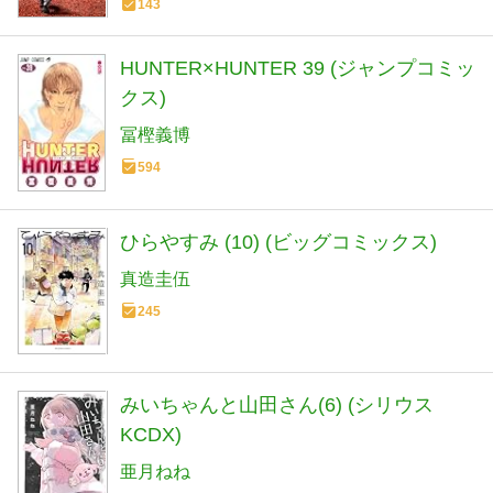
143
HUNTER×HUNTER 39 (ジャンプコミッ
クス)
冨樫義博
594
ひらやすみ (10) (ビッグコミックス)
真造圭伍
245
みいちゃんと山田さん(6) (シリウス
KCDX)
亜月ねね