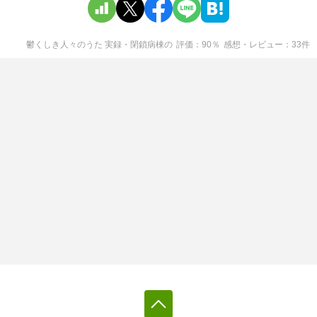
鬱くしき人々のうた 実録・閉鎖病棟
の
評価
90
％
感想・レビュー
33
件