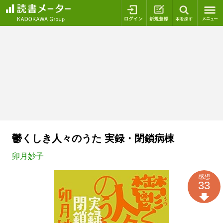
ログイン
新規登録
本を探
鬱くしき人々のうた 実録・閉鎖病棟
卯月妙子
感想
33