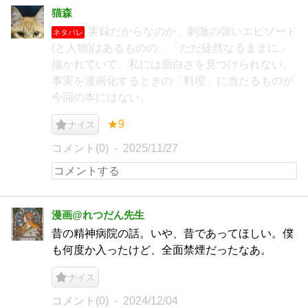
猫森
実録だからなのか、刺激の強いエピソード
ネタバレ
(と人物)はあるものの、「ただ徒然なるままに」
描かれていて、私には面白さを見つけられない。
事実を漫画化するときの「料理」に当たるものが
今回の本にはない。
★9
ナイス
コメント(0)
2025/11/27
漫画@れつだん先生
昔の精神病院の話。いや、昔であってほしい。僕
も何度か入ったけど、全面禁煙だったなあ。
ナイス
コメント(0)
2024/12/04