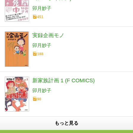
卯月妙子
451
実録企画モノ
卯月妙子
188
新家族計画 1 (F COMICS)
卯月妙子
90
もっと見る