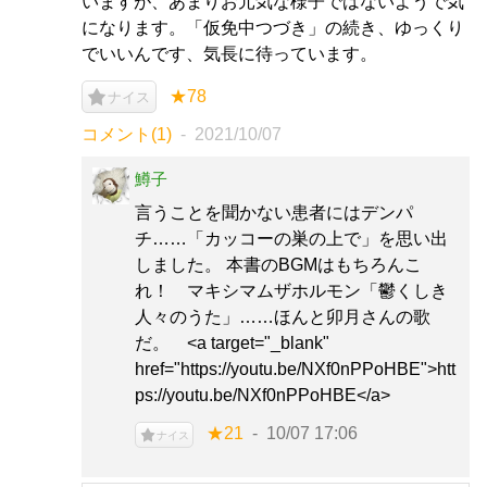
いますが、あまりお元気な様子ではないようで気
になります。「仮免中つづき」の続き、ゆっくり
でいいんです、気長に待っています。
★78
ナイス
コメント(1)
2021/10/07
鱒子
言うことを聞かない患者にはデンパ
チ……「カッコーの巣の上で」を思い出
しました。 本書のBGMはもちろんこ
れ！ マキシマムザホルモン「鬱くしき
人々のうた」……ほんと卯月さんの歌
だ。 <a target="_blank"
href="https://youtu.be/NXf0nPPoHBE">htt
ps://youtu.be/NXf0nPPoHBE</a>
★21
10/07 17:06
ナイス