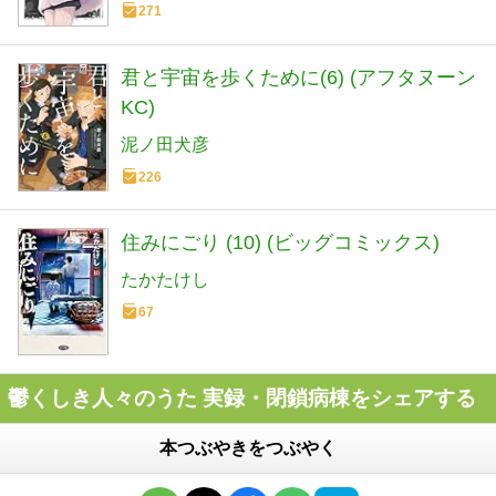
271
君と宇宙を歩くために(6) (アフタヌーン
KC)
泥ノ田犬彦
226
住みにごり (10) (ビッグコミックス)
たかたけし
67
鬱くしき人々のうた 実録・閉鎖病棟をシェアする
本つぶやきをつぶやく