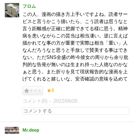
フロム
この人、漫画の描き方上手いですよね。読者サー
ビスと言うかこう描いたら、こう読者は思うなと
言う距離感が正確に把握できてる様に思う。精神
病を患いながらこの芸当は相当凄い。逆に言えば
描かれてな事の方が重要で実際は相当「重い」人
なんだろうなと思うと手放しで賛美する事はでき
ない。ただSNS全盛の昨今彼女の周りから余り批
判的な告発が無いのは生まれ持った人徳なのかな
ぁと思う。また折りを見て現状報告的な漫画を上
げてくれると嬉しいな。安否確認の意味を込めて
★8
ナイス
コメント(0)
2022/06/26
Mr.deep