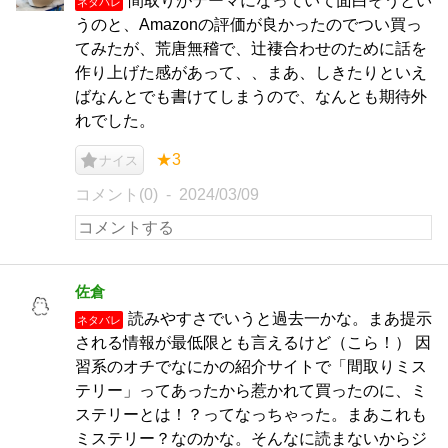
間取りがテーマになっていて面白そうとい
ネタバレ
うのと、Amazonの評価が良かったのでつい買っ
てみたが、荒唐無稽で、辻褄合わせのために話を
作り上げた感があって、、まあ、しきたりといえ
ばなんとでも書けてしまうので、なんとも期待外
れでした。
★3
ナイス
コメント(0)
2024/03/09
佐倉
読みやすさでいうと過去一かな。まあ提示
ネタバレ
される情報が最低限とも言えるけど（こら！） 因
習系のオチでなにかの紹介サイトで「間取りミス
テリー」ってあったから惹かれて買ったのに、ミ
ステリーとは！？ってなっちゃった。まあこれも
ミステリー？なのかな。そんなに読まないからジ