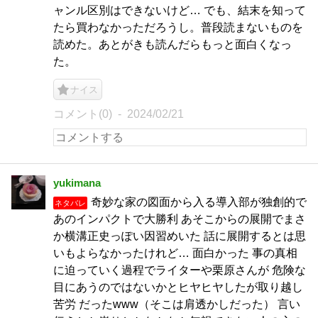
ャンル区別はできないけど… でも、結末を知って
たら買わなかっただろうし。普段読まないものを
読めた。あとがきも読んだらもっと面白くなっ
た。
ナイス
コメント(0)
2024/02/21
yukimana
奇妙な家の図面から入る導入部が独創的で
ネタバレ
あのインパクトで大勝利 あそこからの展開でまさ
か横溝正史っぽい因習めいた 話に展開するとは思
いもよらなかったけれど… 面白かった 事の真相
に迫っていく過程でライターや栗原さんが 危険な
目にあうのではないかとヒヤヒヤしたが取り越し
苦労 だったwww（そこは肩透かしだった） 言い