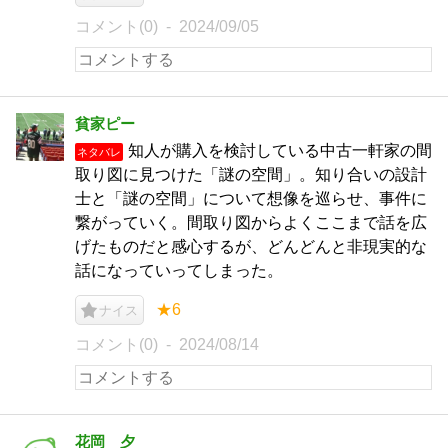
コメント(0)
2024/09/05
貧家ピー
知人が購入を検討している中古一軒家の間
ネタバレ
取り図に見つけた「謎の空間」。知り合いの設計
士と「謎の空間」について想像を巡らせ、事件に
繋がっていく。間取り図からよくここまで話を広
げたものだと感心するが、どんどんと非現実的な
話になっていってしまった。
★6
ナイス
コメント(0)
2024/08/14
花岡 夕