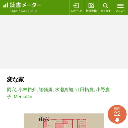
ログイン
新規登録
本を探
変な家
雨穴
,
小林裕介
,
祐仙勇
,
水瀬真知
,
江田拓寛
,
小野慶
子
,
MediaDo
感想
22