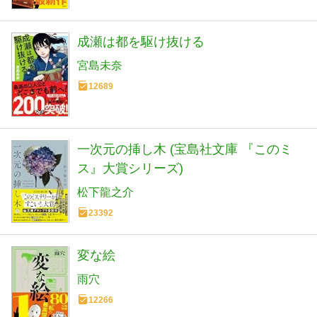
成瀬は都を駆け抜ける
宮島未奈
12689
一次元の挿し木 (宝島社文庫 『このミ
ス』大賞シリーズ)
松下龍之介
23392
変な絵
雨穴
12266