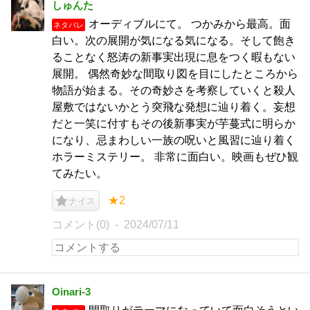
しゅんた
オーディブルにて。 つかみから最高。面
ネタバレ
白い。次の展開が気になる気になる。そして飽き
ることなく怒涛の新事実出現に息をつく暇もない
展開。 偶然奇妙な間取り図を目にしたところから
物語が始まる。その奇妙さを考察していくと殺人
屋敷ではないかとう突飛な発想に辿り着く。妄想
だと一笑に付すもその後新事実が芋蔓式に明らか
になり、忌まわしい一族の呪いと風習に辿り着く
ホラーミステリー。 非常に面白い。映画もぜひ観
てみたい。
★2
ナイス
コメント(0)
2024/07/11
Oinari-3