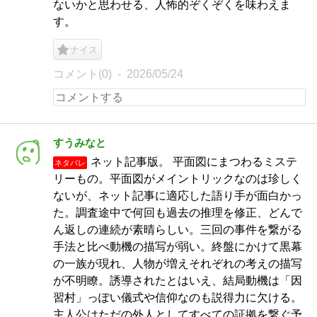
ないかと思わせる、人怖的ぞくぞくを味わえま
す。
ナイス
コメント(0)
2026/05/24
すうみなと
ネット記事版。 平面図にまつわるミステ
ネタバレ
リーもの。平面図がメイントリックなのは珍しく
ないが、ネット記事に適応した語り手が面白かっ
た。調査途中で何回も過去の推理を修正、どんで
ん返しの連続が素晴らしい。三回の事件を繋がる
手法と比べ動機の描写が弱い。終盤にかけて黒幕
の一族が現れ、人物が増えそれぞれの考えの描写
が不明瞭。誘導されたとはいえ、結局動機は「因
習村」っぽい儀式や信仰なのも説得力に欠ける。
主人公はただの外人としてすべての証拠を繋ぐ予