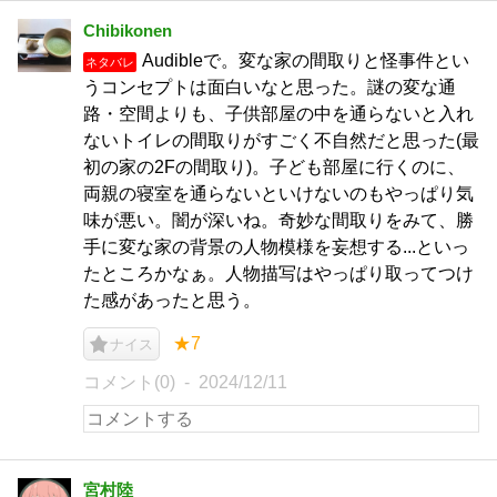
Chibikonen
Audibleで。変な家の間取りと怪事件とい
ネタバレ
うコンセプトは面白いなと思った。謎の変な通
路・空間よりも、子供部屋の中を通らないと入れ
ないトイレの間取りがすごく不自然だと思った(最
初の家の2Fの間取り)。子ども部屋に行くのに、
両親の寝室を通らないといけないのもやっぱり気
味が悪い。闇が深いね。奇妙な間取りをみて、勝
手に変な家の背景の人物模様を妄想する...といっ
たところかなぁ。人物描写はやっぱり取ってつけ
た感があったと思う。
★7
ナイス
コメント(0)
2024/12/11
宮村陸