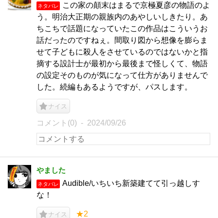
この家の顛末はまるで京極夏彦の物語のよ
ネタバレ
う。明治大正期の親族内のあやしいしきたり。あ
ちこちで話題になっていたこの作品はこういうお
話だったのですねぇ。間取り図から想像を膨らま
せて子どもに殺人をさせているのではないかと指
摘する設計士が最初から最後まで怪しくて、物語
の設定そのものが気になって仕方がありませんで
した。続編もあるようですが、パスします。
ナイス
コメント(0)
2024/09/26
やました
Audible/いちいち新築建てて引っ越しす
ネタバレ
な！
★2
ナイス