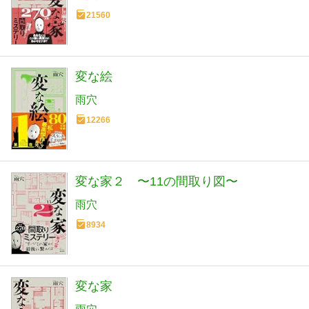
21560
変な絵
雨穴
12266
変な家２ 〜11の間取り図〜
雨穴
8934
変な家