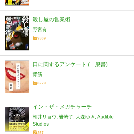
殺し屋の営業術
野宮有
9309
口に関するアンケート (一般書)
背筋
8229
イン・ザ・メガチャーチ
朝井リョウ
岩崎了
大森ゆき
Audible
Studios
257