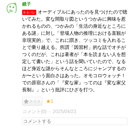
鏡子
オーディブルにあったのを見つけたので聴
ネタバレ
いてみた。変な間取り図というつかみに興味を惹
かれるものの、つかみの「生活の身近なところに
ある謎」に対し「登場人物の推理における直観が
非現実的」で、これに躓き、ツッコミを入れるこ
とで乗り越える。所謂「因習村」的な話でオチが
つくのだが、これは著者が「本を読まない人を想
定して書いた」という話を聞いていたので、なる
ほど身近な謎からそんなところにジャンプするの
か〜という面白さはあった。オモコロウォッチ！
での原宿さんの「『変な家』ってのは『変な家父
長制』」という批評にひざを打つ。
★1
ナイス
コメント(0)
2025/04/23