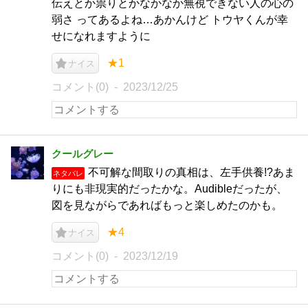
伝えとか祟りとかなかなか無視できない人の心の
弱さ ってあるよね…あかんけど トウヤくんが幸
せになれますように
★1
ナイス
コメント(0)
2023/12/25
クールグレー
不可解な間取りの真相は、左手供養!?あま
ネタバレ
りにも非現実的だったかな。Audibleだったが、
図を見ながらであればもっと楽しめたのかも。
★4
ナイス
コメント(0)
2023/12/19