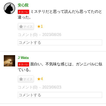
安心院
ミステリだと思って読んだら思ってたのと
ネタバレ
違った。
★1
ナイス
コメント(0)
2023/08/26
J Wata
面白い。不気味な感じは、ガンニバルに似
ネタバレ
ている。
★4
ナイス
コメント(0)
2023/06/23