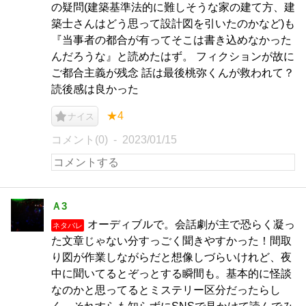
の疑問(建築基準法的に難しそうな家の建て方、建
築士さんはどう思って設計図を引いたのかなど)も
『当事者の都合が有ってそこは書き込めなかった
んだろうな』と読めたはず。 フィクションが故に
ご都合主義が残念 話は最後桃弥くんが救われて？
読後感は良かった
★4
ナイス
コメント(0)
2023/01/15
Ａ3
オーディブルで。会話劇が主で恐らく凝っ
ネタバレ
た文章じゃない分すっごく聞きやすかった！間取
り図が作業しながらだと想像しづらいけれど、夜
中に聞いてるとぞっとする瞬間も。基本的に怪談
なのかと思ってるとミステリー区分だったらし