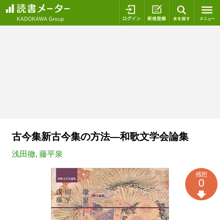
ログイン
新規登録
本を探
古今集新古今集の方法―和歌文学会論集
浅田徹
,
藤平泉
感想
0