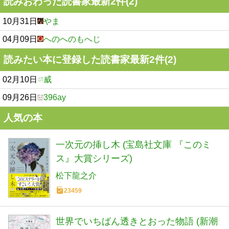
読みおわった読書家最新2件(2)
10月31日
やま
04月09日
へのへのもへじ
読みたい本に登録した読書家最新2件(2)
02月10日
威
09月26日
396ay
人気の本
一次元の挿し木 (宝島社文庫 『このミ
ス』大賞シリーズ)
松下龍之介
23459
世界でいちばん透きとおった物語 (新潮