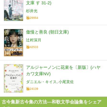
文庫 す 31-2)
杉井光
29954
傲慢と善良 (朝日文庫)
辻村深月
42533
アルジャーノンに花束を〔新版〕(ハヤ
カワ文庫NV)
ダニエル・キイス
小尾芙佐
24139
古今集新古今集の方法―和歌文学会論集をシェア