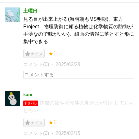
土曜日
見る目が出来上がる(游明朝もMS明朝)、東方
Project、物理防御に頼る植物は化学物質の防御が
手薄なので味がいい)、線画の情報に落とすと形に
集中できる
★1
ナイス
コメント(0)
2025/02/28
kani
序盤の蚊や明朝体の見分けが例としておも
ネタバレ
しろい
★1
ナイス
コメント(0)
2025/02/15