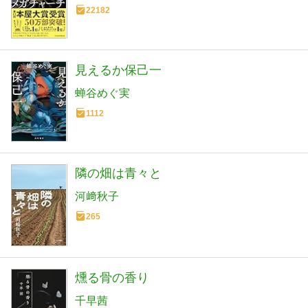
22182
見えるか保己一
蝉谷めぐ実
1112
隣の畑は青々と
河﨑秋子
265
燻る骨の香り
千早茜