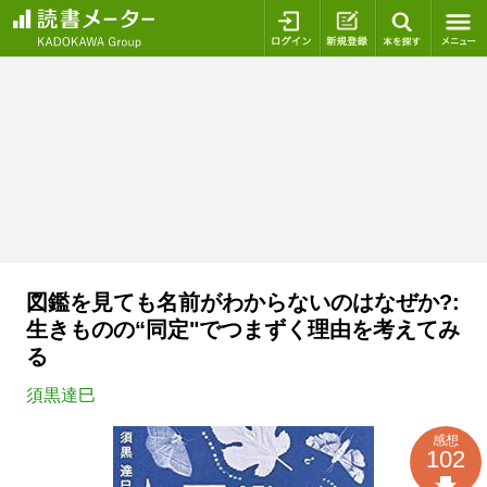
ログイン
新規登録
本を探
図鑑を見ても名前がわからないのはなぜか?:
生きものの“同定"でつまずく理由を考えてみ
る
須黒達巳
感想
102