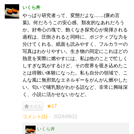
いくら丼
やっぱり研究者って、変態だよな……(褒め言
葉)。何だろうこの安心感、類友的なあれだろう
か。好奇心の塊で、飽くなき探究心が発揮される
過程は、圧倒されると同時に、ポジティブな力を
分けてくれる。紙面も読みやすく、フルカラーの
写真はわかりやすい。生き物の同定にこれほどの
熱意を実際に燃やすには、私は他のことで忙しく
しすぎな気がするけど、その世界を覗き込めたこ
とは得難い体験になった。私も自分の領域で、こ
んな風に無邪気なエネルギーをがんがん燃やした
い。匂いで哺乳類がわかる話など、非常に興味深
く、小説に活かせないかなど。
★17
ナイス
コメント(1)
2024/09/21
いくら丼