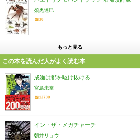
須黒達巳
30
もっと見る
この本を読んだ人がよく読む本
成瀬は都を駆け抜ける
宮島未奈
12738
イン・ザ・メガチャーチ
朝井リョウ