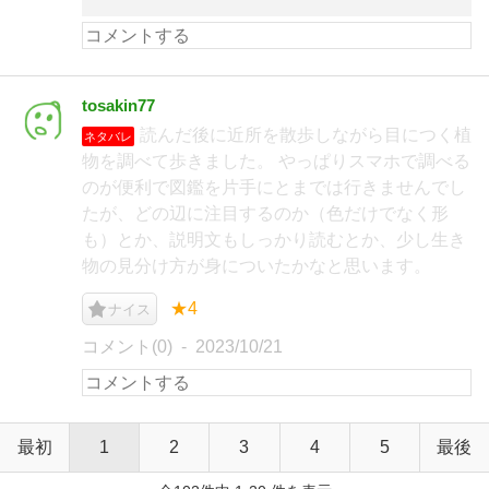
tosakin77
読んだ後に近所を散歩しながら目につく植
ネタバレ
物を調べて歩きました。 やっぱりスマホで調べる
のが便利で図鑑を片手にとまでは行きませんでし
たが、どの辺に注目するのか（色だけでなく形
も）とか、説明文もしっかり読むとか、少し生き
物の見分け方が身についたかなと思います。
★4
ナイス
コメント(0)
2023/10/21
最初
1
2
3
4
5
最後