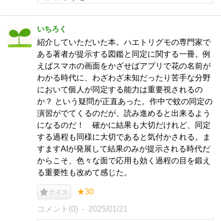
いちろく
紹介していただいた本。ハエトリグモの専門家で
ある著者が提示する図鑑と同定に関する一冊。例
えばスマホの画面をかざせばアプリで花の名前が
わかる時代に、わざわざ未知だったり苦手な分野
において個人が同定する能力は重要視されるの
か？ という疑問が正直あった。作中で蚊の同定の
演習がでてくるのだが、読み進めると出来るよう
になるのだ！ 確かに結果も大切だけれど、同定
する過程も同様に大切であると気付かされる。ま
すますAIが発展して結果のみが提示される時代だ
からこそ、色々な面で応用も効く過程の目を鍛え
る重要性も改めて感じた。
★30
ナイス
コメント(0)
2025/01/21