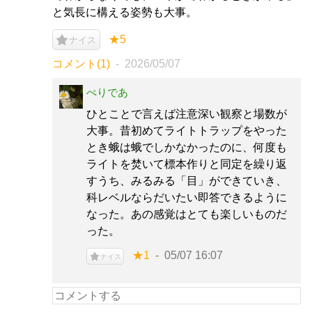
と気長に構える姿勢も大事。
★5
ナイス
コメント(1)
2026/05/07
ぺりであ
ひとことで言えば注意深い観察と場数が
大事。昔初めてライトトラップをやった
とき蛾は蛾でしかなかったのに、何度も
ライトを焚いて標本作りと同定を繰り返
すうち、みるみる「目」ができていき、
科レベルならだいたい即答できるように
なった。あの感覚はとても楽しいものだ
った。
★1
05/07 16:07
ナイス