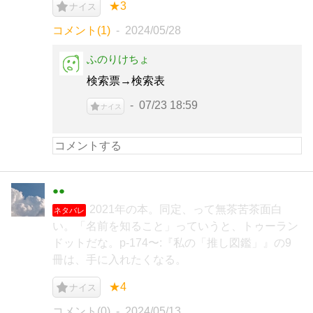
★3
ナイス
コメント(1)
2024/05/28
ふのりけちょ
検索票→検索表
07/23 18:59
ナイス
●●
2021年の本。同定、って無茶苦茶面白
ネタバレ
い。「名前を知ること」っていうと、トゥーラン
ドットだな。p-174〜:『私の「推し図鑑」』の9
冊は、手に入れたくなる。
★4
ナイス
コメント(0)
2024/05/13