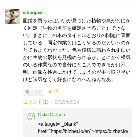
whoopee
図鑑を買ったはいいが見つけた植物や鳥がとにか
く同定（生物の名前を確定させること）できな
い。まさにこの本のタイトルどおりの問題に直面
している。同定作業とはこうやるのだというのが
とてもよくわかった。色や模様に惑わされずにい
かに生物の形状を見極められるか。とにかく根気
のいる作業なので自分にどこまでできるかは不
明。画像を検索にかけてしまうのが手っ取り早い
けど味気なくて好きになれへんねんなあ。
★14
ナイス
コメント(1)
2025/08/14
Ostin Calison
<a target="_blank"
href="https://bizbet.io/en">https://bizbet.io/