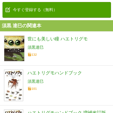
今すぐ登録する（無料）
須黒 達巳の関連本
世にも美しい瞳 ハエトリグモ
須黒達巳
132
ハエトリグモハンドブック
須黒達巳
101
ハエトリグモハンドブック 増補改訂版