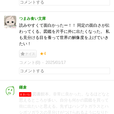
つまみ食い文庫
読みやすくて面白かったー！！ 同定の面白さが伝
わってくる。図鑑を片手に外に出たくなった。 私
も見分ける目を養って世界の解像度を上げていき
たい！
★4
ナイス
コメント(0)
2025/01/17
鎌倉
図書館本。非常に良かった。なるほどなと
ネタバレ
思えるところが多い。自分も何かの図鑑を買って
街に出たいと思える。先ずはハシブトガラスとハ
シボソガラスの見分けがつけられるようになりた