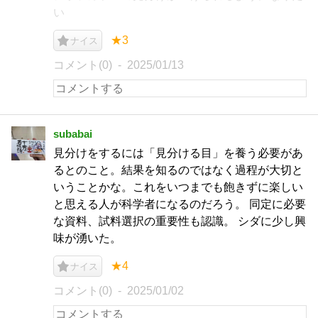
い
★3
ナイス
コメント(0)
2025/01/13
subabai
見分けをするには「見分ける目」を養う必要があ
るとのこと。結果を知るのではなく過程が大切と
いうことかな。これをいつまでも飽きずに楽しい
と思える人が科学者になるのだろう。 同定に必要
な資料、試料選択の重要性も認識。 シダに少し興
味が湧いた。
★4
ナイス
コメント(0)
2025/01/02