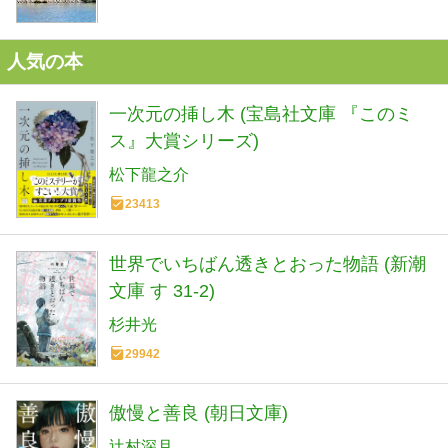
人気の本
一次元の挿し木 (宝島社文庫 『このミ
ス』大賞シリーズ)
松下龍之介
23413
世界でいちばん透きとおった物語 (新潮
文庫 す 31-2)
杉井光
29942
傲慢と善良 (朝日文庫)
辻村深月