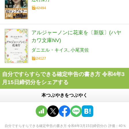
42494
アルジャーノンに花束を〔新版〕(ハヤ
カワ文庫NV)
ダニエル・キイス
小尾芙佐
24127
自分ですらすらできる確定申告の書き方 令和4年3
月15日締切分をシェアする
本つぶやきをつぶやく
自分ですらすらできる確定申告の書き方 令和4年3月15日締切分
の
評価
40
％