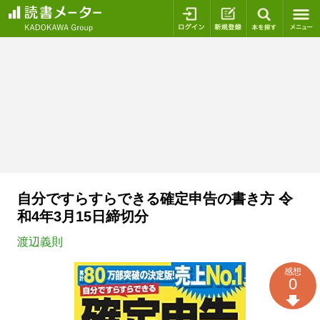
ログイン
新規登録
本を探
自分ですらすらできる確定申告の書き方 令
和4年3月15日締切分
渡辺義則
感想
0