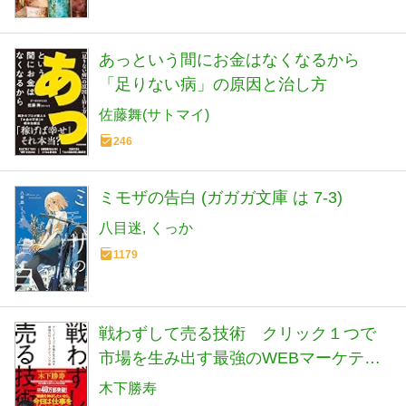
あっという間にお金はなくなるから
「足りない病」の原因と治し方
佐藤舞(サトマイ)
246
ミモザの告白 (ガガガ文庫 は 7-3)
八目迷
くっか
1179
戦わずして売る技術 クリック１つで
市場を生み出す最強のWEBマーケティ
ング術
木下勝寿