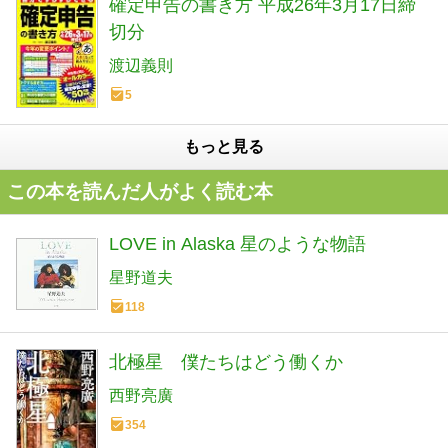
確定申告の書き方 平成26年3月17日締
切分
渡辺義則
5
もっと見る
この本を読んだ人がよく読む本
LOVE in Alaska 星のような物語
星野道夫
118
北極星 僕たちはどう働くか
西野亮廣
354